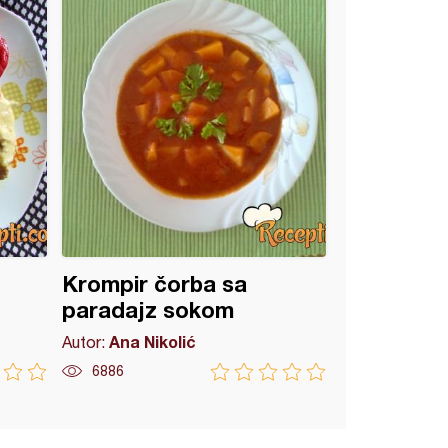
Krompir čorba sa
paradajz sokom
Ana Nikolić
Autor:
6886