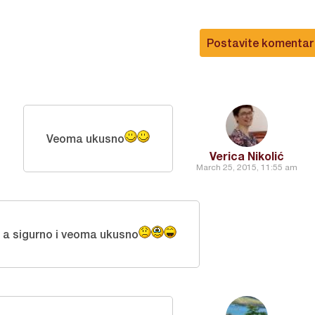
Postavite komentar
Veoma ukusno
Verica Nikolić
March 25, 2015, 11:55 am
e a sigurno i veoma ukusno