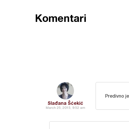
Komentari
Predivno j
Slađana Šćekić
March 25, 2015, 9:52 am