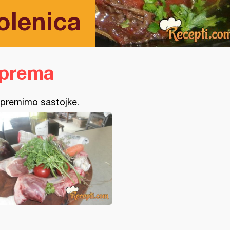
olenica
iprema
ipremimo sastojke.