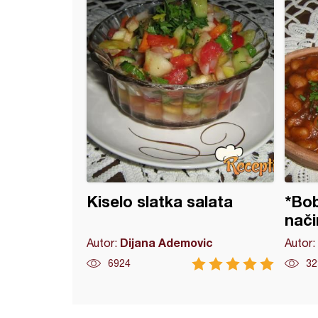
Kiselo slatka salata
*Bob
nači
Dijana Ademovic
Autor:
Autor:
6924
32