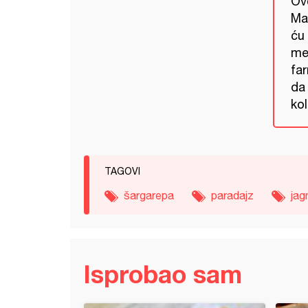
Ove
Ma
ću 
mes
far
da
kol
TAGOVI
šargarepa
paradajz
jag
Isprobao sam