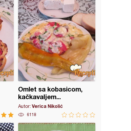
Omlet sa kobasicom,
kačkavaljem...
Verica Nikolić
Autor:
6118