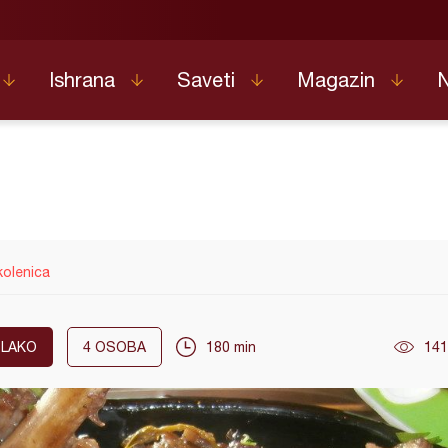
Ishrana
Saveti
Magazin
kolenica
LAKO
4
OSOBA
180 min
141