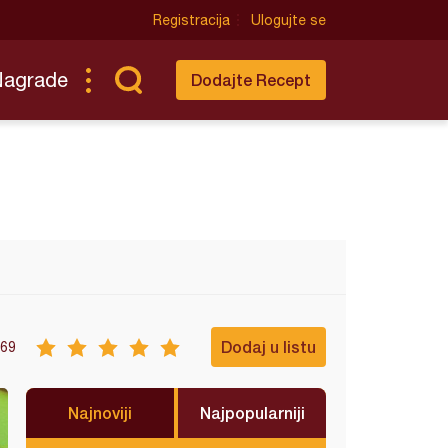
Registracija
Ulogujte se
Nagrade
Dodajte Recept
Dodaj u listu
69
Najnoviji
Najpopularniji