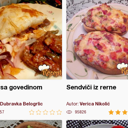
 sa govedinom
Sendviči iz rerne
Dubravka Belogrlic
Verica Nikolić
Autor:
57
95826