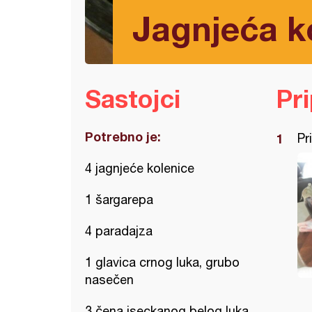
Jagnjeća k
Sastojci
Pr
Potrebno je:
Pr
4 jagnjeće kolenice
1 šargarepa
4 paradajza
1 glavica crnog luka, grubo
nasečen
3 čena iseckanog belog luka