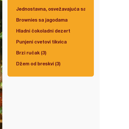
Jednostavna, osvežavajuća salata
Brownies sa jagodama
Hladni čokoladni dezert
Punjeni cvetovi tikvica
Brzi ručak (3)
Džem od breskvi (3)