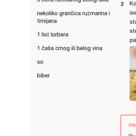
Ko
is
nekoliko grančica ruzmarina i
timijana
st
st
1 list lorbera
pa
1 čaša crnog ili belog vina
so
biber
SA