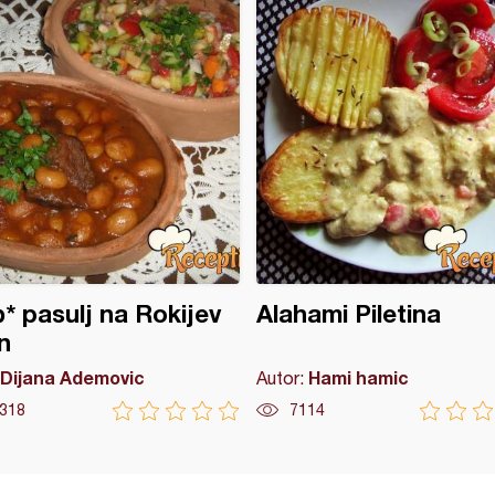
* pasulj na Rokijev
Alahami Piletina
n
Dijana Ademovic
Hami hamic
Autor:
318
7114