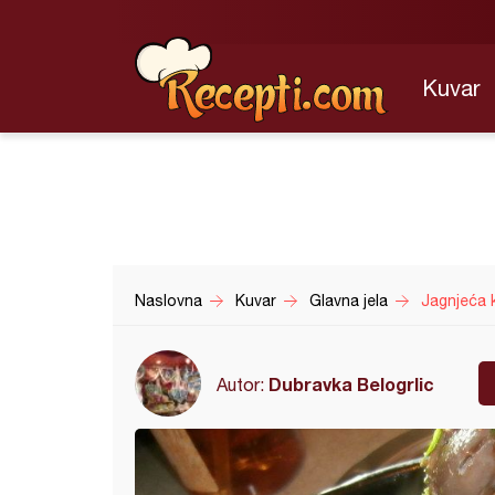
Kuvar
Naslovna
Kuvar
Glavna jela
Jagnjeća 
Dubravka Belogrlic
Autor: