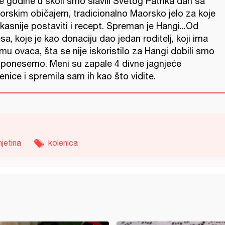
 godine u školi smo slavili Svetog Patrika dan sa
orskim običajem, tradicionalno Maorsko jelo za koje
kasnije postaviti i recept. Spreman je Hangi...Od
a, koje je kao donaciju dao jedan roditelj, koji ima
mu ovaca, šta se nije iskoristilo za Hangi dobili smo
 ponesemo. Meni su zapale 4 divne jagnjeće
enice i spremila sam ih kao što vidite.
njetina
kolenica