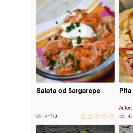
 sa kobasicom, kačkavaljem...
Salata od šargarepe
Pita
Autor:
44770
45
ir čorba sa paradajz sokom