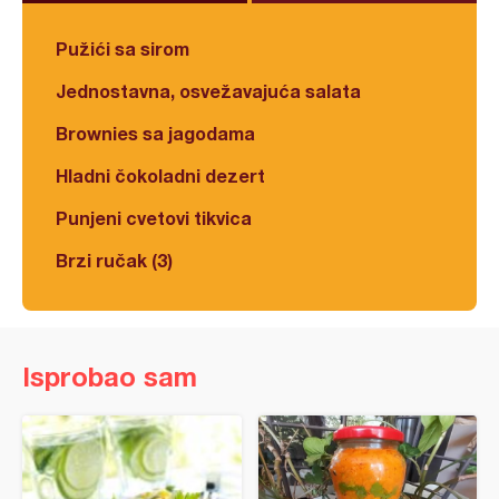
Pužići sa sirom
Jednostavna, osvežavajuća salata
Brownies sa jagodama
Hladni čokoladni dezert
Punjeni cvetovi tikvica
Brzi ručak (3)
Isprobao sam