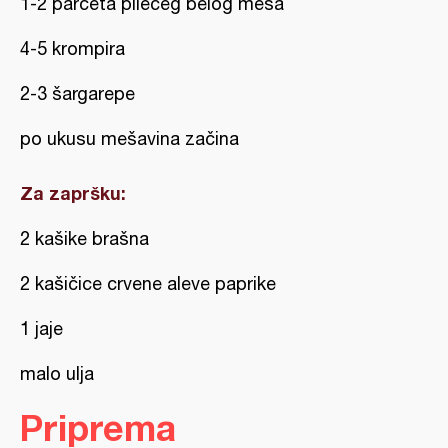
1-2 parčeta pilećeg belog mesa
4-5 krompira
2-3 šargarepe
po ukusu mešavina začina
Za zapršku:
2 kašike brašna
2 kašičice crvene aleve paprike
1 jaje
malo ulja
Priprema