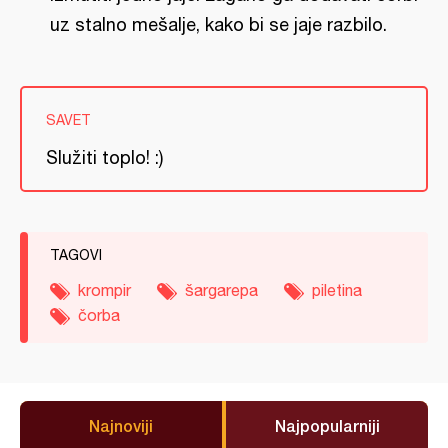
uz stalno mešalje, kako bi se jaje razbilo.
SAVET
Služiti toplo! :)
TAGOVI
krompir
šargarepa
piletina
čorba
Najnoviji
Najpopularniji