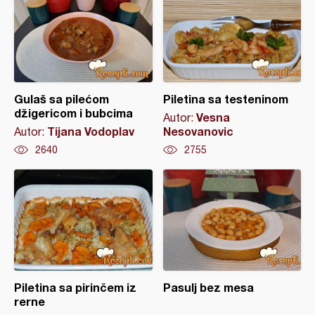
Gulaš sa pilećom
Piletina sa testeninom
džigericom i bubcima
Vesna
Autor:
Tijana Vodoplav
Nesovanovic
Autor:
2640
2755
Piletina sa pirinčem iz
Pasulj bez mesa
rerne