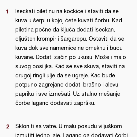
Iseckati piletinu na kockice i staviti da se
kuva u šerpi u kojoj ćete kuvati čorbu. Kad
piletina počne da ključa dodati iseckan,
oljušten krompir i šargarepu. Ostaviti da se
kuva dok sve namernice ne omeknu i budu
kuvane. Dodati začin po ukusu. Može i malo
suvog bosiljka. Kad se sve skuva, staviti na
drugoj ringli ulje da se ugreje. Kad bude
potpuno zagrejano dodati brašno i alevu
papriku i sve izmešati. Uz stalno mešanje
čorbe lagano dodavati zapršku.
Skloniti sa vatre. U malu posudu viljuškom
izmutiti jedno jaje. Lagano ga dodavati čorbi