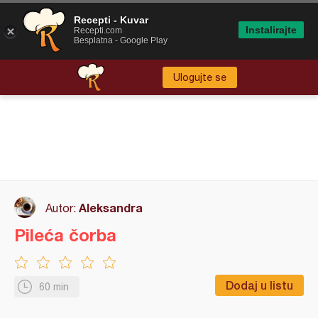
Recepti - Kuvar
Instalirajte
Recepti.com
Besplatna - Google Play
Ulogujte se
Aleksandra
Autor:
Pileća čorba
Dodaj u listu
60 min