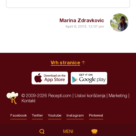
Marina Zdravkovic
April 8, 2015, 12:07 pm
Vrh stranice
© 2009-2026 Recepti.com |
Uslovi korišćenja
|
Marketing
|
Kontakt
Facebook
Twitter
Youtube
Instagram
Pinterest
Site by:
HALO