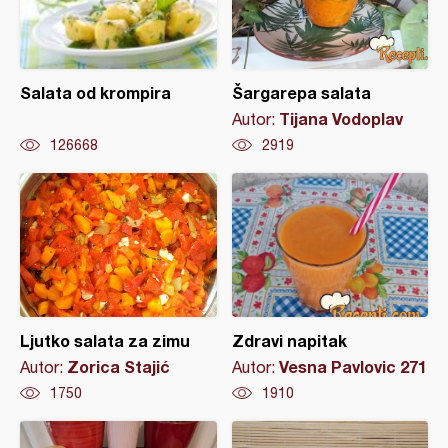
Salata od krompira
Šargarepa salata
Tijana Vodoplav
Autor:
126668
2919
Ljutko salata za zimu
Zdravi napitak
Zorica Stajić
Vesna Pavlovic 271
Autor:
Autor:
1750
1910