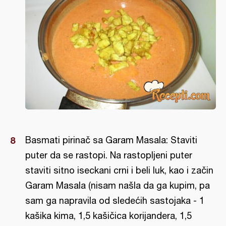
Basmati pirinač sa Garam Masala: Staviti
puter da se rastopi. Na rastopljeni puter
staviti sitno iseckani crni i beli luk, kao i začin
Garam Masala (nisam našla da ga kupim, pa
sam ga napravila od sledećih sastojaka - 1
kašika kima, 1,5 kašičica korijandera, 1,5