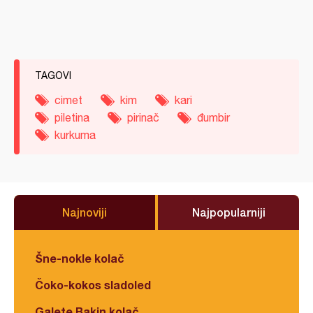
TAGOVI
cimet
kim
kari
piletina
pirinač
đumbir
kurkuma
Najnoviji
Najpopularniji
Šne-nokle kolač
Čoko-kokos sladoled
Galete Bakin kolač