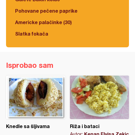
Pohovane pečene paprike
Americke palačinke (30)
Slatka fokača
Isprobao sam
Knedle sa šljivama
Riža i bataci
Kenan Elvisa Zekic
Autor: