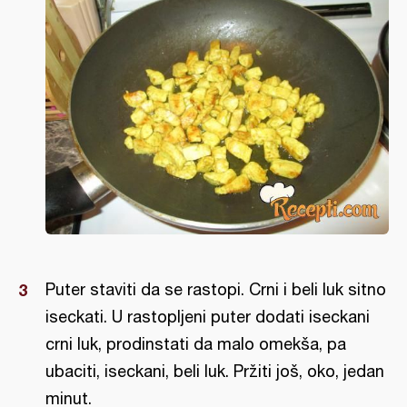
Puter staviti da se rastopi. Crni i beli luk sitno
iseckati. U rastopljeni puter dodati iseckani
crni luk, prodinstati da malo omekša, pa
ubaciti, iseckani, beli luk. Pržiti još, oko, jedan
minut.