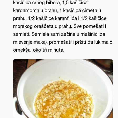
kašičica crnog bibera, 1,5 kašičica
kardamoma u prahu, 1 kašičica cimeta u
prahu, 1/2 kašičice karanfilića i 1/2 kašičice
morskog oraščeta u prahu. Sve pomešati i
samleti. Samlela sam začine u mašinici za
mlevenje maka), promešati i pržiti da luk malo
omekša, oko tri minuta.