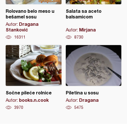
Rolovano belo meso u
Salata sa aceto
bešamel sosu
balsamicom
Dragana
Autor:
Stanković
Mirjana
Autor:
16311
8730
Sočne pileće rolnice
Piletina u sosu
books.n.cook
Dragana
Autor:
Autor:
3970
5475