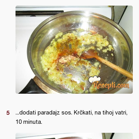
...dodati paradajz sos. Krčkati, na tihoj vatri,
10 minuta.