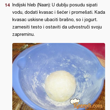
Indijski hleb (Naan): U dublju posudu sipati
vodu, dodati kvasac i šećer i promešati. Kada
kvasac uskisne ubaciti brašno, so i jogurt.
zamesiti testo i ostaviti da udvostruči svoju
zapreminu.