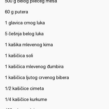
500 g belog pilećeg mesa
60 g putera
1 glavica crnog luka
5 češnja belog luka
1 kašika mlevenog kima
1 kašičica soli
1 kašičica mlevenog đumbira
1 kašičica ljutog crvenog bibera
1/2 kašičice cimeta
1/4 kašičice kurkume