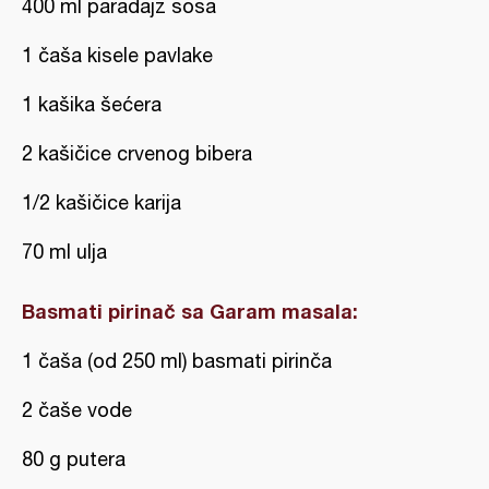
400 ml paradajz sosa
1 čaša kisele pavlake
1 kašika šećera
2 kašičice crvenog bibera
1/2 kašičice karija
70 ml ulja
Basmati pirinač sa Garam masala:
1 čaša (od 250 ml) basmati pirinča
2 čaše vode
80 g putera