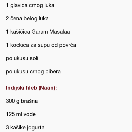
1 glavica crnog luka
2 čena belog luka
1 kašičica Garam Masalaa
1 kockica za supu od povrća
po ukusu soli
po ukusu crnog bibera
Indijski hleb (Naan):
300 g brašna
125 ml vode
3 kašike jogurta