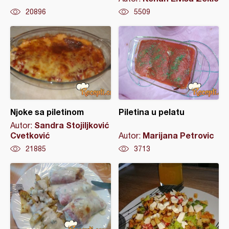
20896
5509
Njoke sa piletinom
Piletina u pelatu
Sandra Stojiljković
Autor:
Cvetković
Marijana Petrovic
Autor:
21885
3713