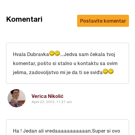
Komentari
Postavite komentar
Hvala Dubravka
...Jedva sam čekala tvoj
komentar, pošto si stalno u kontaktu sa ovim
jelima, zadovoljstvo mi je da ti se sviđa
Verica Nikolić
April 22, 2015, 11:27 am
Ha ! Jedan ali vredaaaaaaaaaaan.Super si ovo