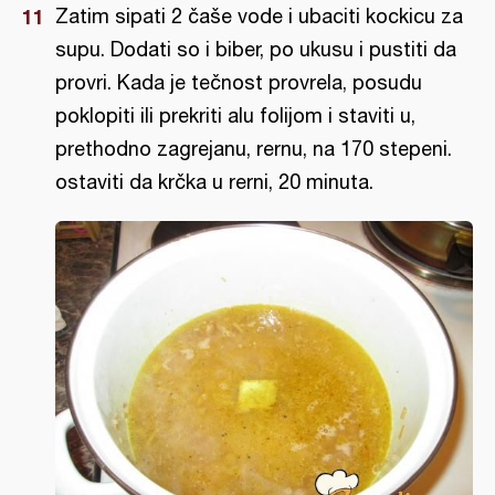
Zatim sipati 2 čaše vode i ubaciti kockicu za
supu. Dodati so i biber, po ukusu i pustiti da
provri. Kada je tečnost provrela, posudu
poklopiti ili prekriti alu folijom i staviti u,
prethodno zagrejanu, rernu, na 170 stepeni.
ostaviti da krčka u rerni, 20 minuta.