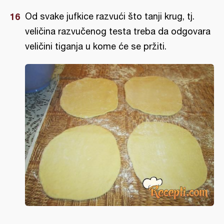
Od svake jufkice razvući što tanji krug, tj.
veličina razvučenog testa treba da odgovara
veličini tiganja u kome će se pržiti.