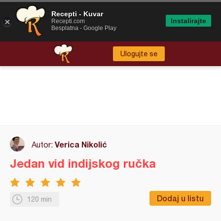
Recepti - Kuvar
Instalirajte
Recepti.com
Besplatna - Google Play
Ulogujte se
Verica Nikolić
Autor:
Jedan vid indijskog ručka
Dodaj u listu
120 min