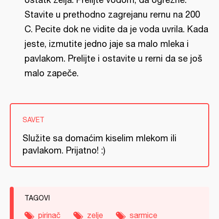
Stavite u prethodno zagrejanu rernu na 200
C. Pecite dok ne vidite da je voda uvrila. Kada
jeste, izmutite jedno jaje sa malo mleka i
pavlakom. Prelijte i ostavite u rerni da se još
malo zapeče.
SAVET
Služite sa domaćim kiselim mlekom ili
pavlakom. Prijatno! :)
TAGOVI
pirinač
zelje
sarmice