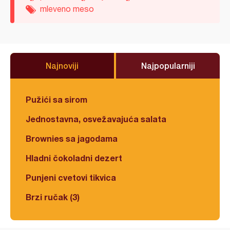
mleveno meso
Najnoviji
Najpopularniji
Pužići sa sirom
Jednostavna, osvežavajuća salata
Brownies sa jagodama
Hladni čokoladni dezert
Punjeni cvetovi tikvica
Brzi ručak (3)