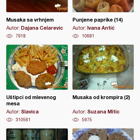
Musaka sa vrhnjem
Punjene paprike (14)
Dajana Celarevic
Ivana Antić
Autor:
Autor:
7918
10681
Uštipci od mlevenog
Musaka od krompira (2)
mesa
Slavica
Suzana Mitic
Autor:
Autor:
310561
5975