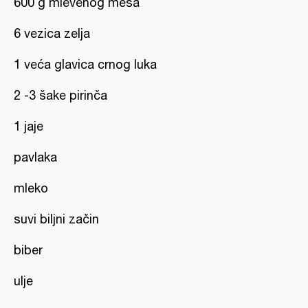
600 g mlevenog mesa
6 vezica zelja
1 veća glavica crnog luka
2 -3 šake pirinča
1 jaje
pavlaka
mleko
suvi biljni začin
biber
ulje