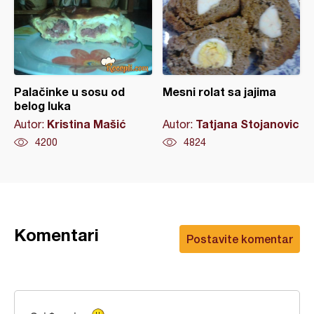
Palačinke u sosu od
Mesni rolat sa jajima
belog luka
Kristina Mašić
Tatjana Stojanovic
Autor:
Autor:
4200
4824
Komentari
Postavite komentar