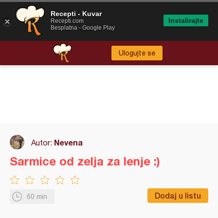
Recepti - Kuvar
Instalirajte
Recepti.com
Besplatna - Google Play
Ulogujte se
Nevena
Autor:
Sarmice od zelja za lenje :)
Dodaj u listu
60 min