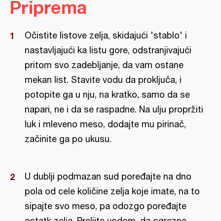
Priprema
Očistite listove zelja, skidajući 'stablo' i
nastavljajući ka listu gore, odstranjivajući
pritom svo zadebljanje, da vam ostane
mekan list. Stavite vodu da proključa, i
potopite ga u nju, na kratko, samo da se
napari, ne i da se raspadne. Na ulju propržiti
luk i mleveno meso, dodajte mu pirinač,
začinite ga po ukusu.
U dublji podmazan sud poređajte na dno
pola od cele količine zelja koje imate, na to
sipajte svo meso, pa odozgo poređajte
ostatk zelja. Prelijte vodom, da ogrezne.