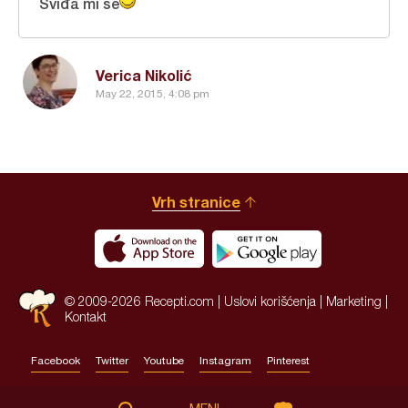
Sviđa mi se
Verica Nikolić
May 22, 2015, 4:08 pm
Vrh stranice
© 2009-2026 Recepti.com |
Uslovi korišćenja
|
Marketing
|
Kontakt
Facebook
Twitter
Youtube
Instagram
Pinterest
Site by:
HALO