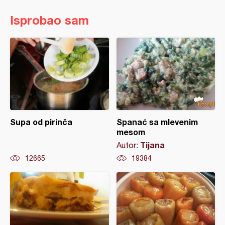
Isprobao sam
Supa od pirinča
Spanać sa mlevenim
mesom
Tijana
Autor:
12665
19384