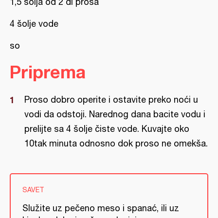
1,5 šolja od 2 dl prosa
4 šolje vode
so
Priprema
Proso dobro operite i ostavite preko noći u
vodi da odstoji. Narednog dana bacite vodu i
prelijte sa 4 šolje čiste vode. Kuvajte oko
10tak minuta odnosno dok proso ne omekša.
SAVET
Služite uz pečeno meso i spanać, ili uz