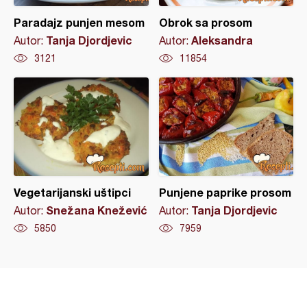
Paradajz punjen mesom
Obrok sa prosom
Tanja Djordjevic
Aleksandra
Autor:
Autor:
3121
11854
Vegetarijanski uštipci
Punjene paprike prosom
Snežana Knežević
Tanja Djordjevic
Autor:
Autor:
5850
7959