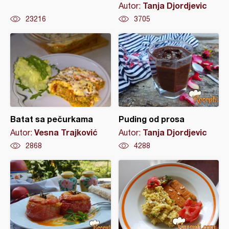
Tanja Djordjevic
Autor:
23216
3705
Batat sa pečurkama
Puding od prosa
Vesna Trajković
Tanja Djordjevic
Autor:
Autor:
2868
4288