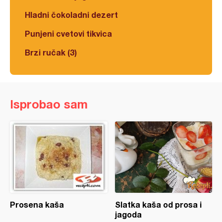
Hladni čokoladni dezert
Punjeni cvetovi tikvica
Brzi ručak (3)
Isprobao sam
Prosena kaša
Slatka kaša od prosa i
jagoda