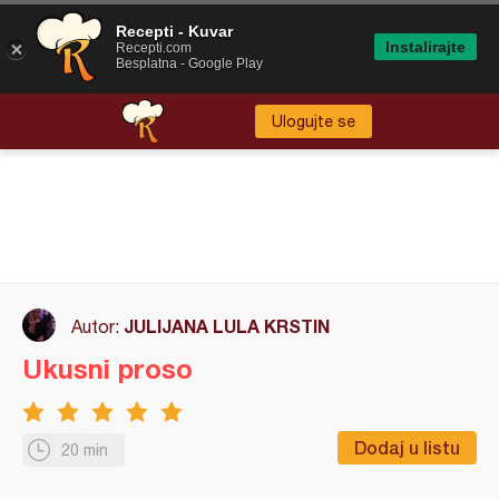
Recepti - Kuvar
Instalirajte
Recepti.com
Besplatna - Google Play
Ulogujte se
JULIJANA LULA KRSTIN
Autor:
Ukusni proso
Dodaj u listu
20 min