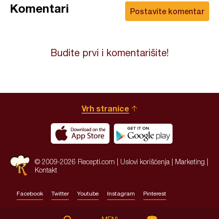
Komentari
Postavite komentar
Budite prvi i komentarišite!
Vrh stranice
© 2009-2026 Recepti.com |
Uslovi korišćenja
|
Marketing
|
Kontakt
Facebook
Twitter
Youtube
Instagram
Pinterest
Site by:
HALO