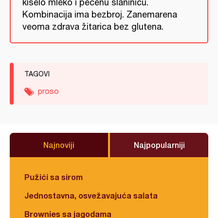
kiselo mleko i pečenu slaninicu.
Kombinacija ima bezbroj. Zanemarena
veoma zdrava žitarica bez glutena.
TAGOVI
proso
Najnoviji
Najpopularniji
Pužići sa sirom
Jednostavna, osvežavajuća salata
Brownies sa jagodama