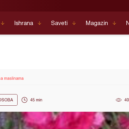
Ishrana
Saveti
Magazin
sa maslinama
OSOBA
45 min
40