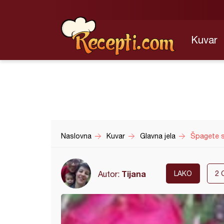
Kuvar
Naslovna
Kuvar
Glavna jela
Špagete 
Tijana
Autor:
LAKO
2