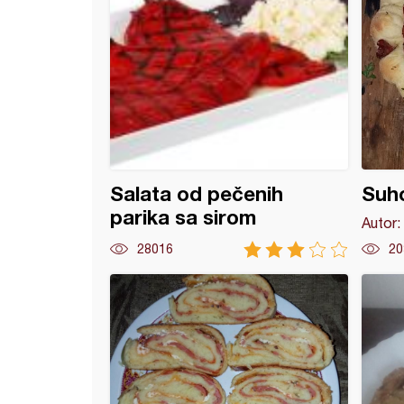
Salata od pečenih
Suh
parika sa sirom
Autor:
28016
20
i trouglovi sa sirom