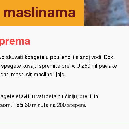
a maslinama
iprema
vo skuvati špagete u pouljenoj i slanoj vodi. Dok
 špagete kuvaju spremite preliv. U 250 ml pavlake
dati mast, sir, masline i jaje.
agete staviti u vatrostalnu činiju, preliti ih
som. Peći 30 minuta na 200 stepeni.