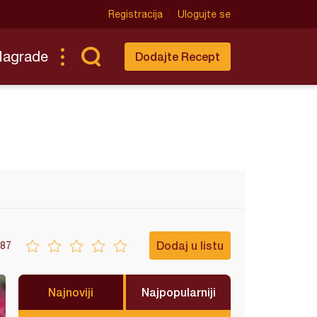
Registracija
Ulogujte se
Nagrade
Dodajte Recept
Dodaj u listu
87
Najnoviji
Najpopularniji