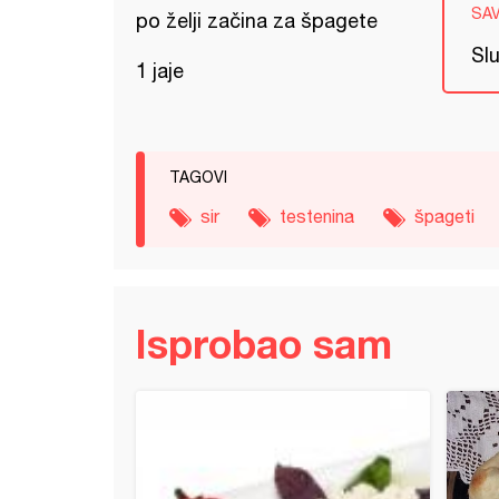
SA
po želji začina za špagete
Slu
1 jaje
TAGOVI
sir
testenina
špageti
Isprobao sam
ce sa sirom