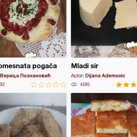
omesnata pogača
Mladi sir
Верица Познановић
Dijana Ademovic
Autor:
32
4285