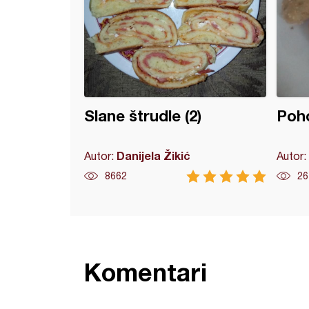
Slane štrudle (2)
Poho
Danijela Žikić
Autor:
Autor:
8662
26
Komentari