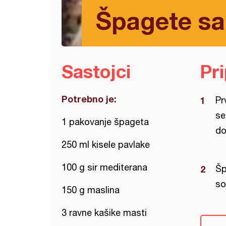
Špagete s
Sastojci
Pr
Potrebno je:
Pr
se
1 pakovanje špageta
do
250 ml kisele pavlake
100 g sir mediterana
Šp
so
150 g maslina
3 ravne kašike masti