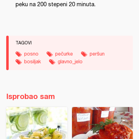
peku na 200 stepeni 20 minuta.
TAGOVI
posno
pečurke
peršun
bosiljak
glavno_jelo
Isprobao sam