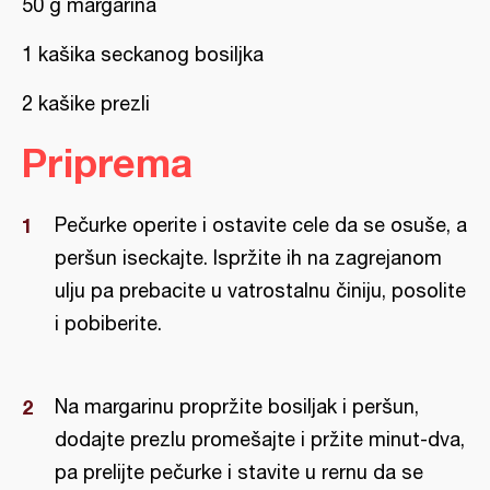
50 g margarina
1 kašika seckanog bosiljka
2 kašike prezli
Priprema
Pečurke operite i ostavite cele da se osuše, a
peršun iseckajte. Ispržite ih na zagrejanom
ulju pa prebacite u vatrostalnu činiju, posolite
i pobiberite.
Na margarinu propržite bosiljak i peršun,
dodajte prezlu promešajte i pržite minut-dva,
pa prelijte pečurke i stavite u rernu da se