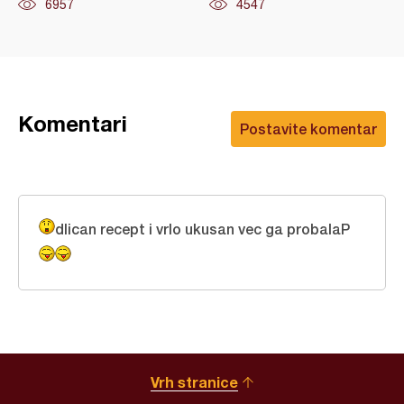
6957
4547
Komentari
Postavite komentar
dlican recept i vrlo ukusan vec ga probalaP
Vrh stranice