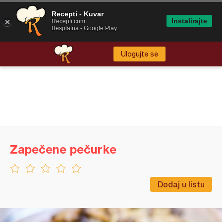
Recepti - Kuvar
Instalirajte
Recepti.com
Besplatna - Google Play
Ulogujte se
Zapečene pečurke
Dodaj u listu