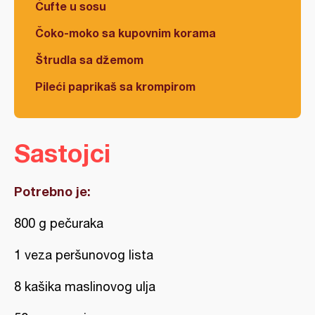
Ćufte u sosu
Čoko-moko sa kupovnim korama
Štrudla sa džemom
Pileći paprikaš sa krompirom
Sastojci
Potrebno je:
800 g pečuraka
1 veza peršunovog lista
8 kašika maslinovog ulja