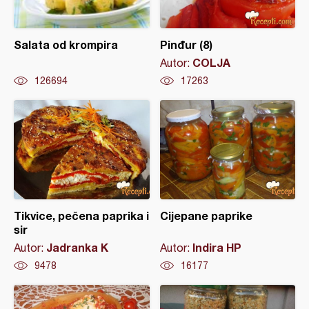
Salata od krompira
Pinđur (8)
COLJA
Autor:
126694
17263
Tikvice, pečena paprika i
Cijepane paprike
sir
Jadranka K
Indira HP
Autor:
Autor:
9478
16177