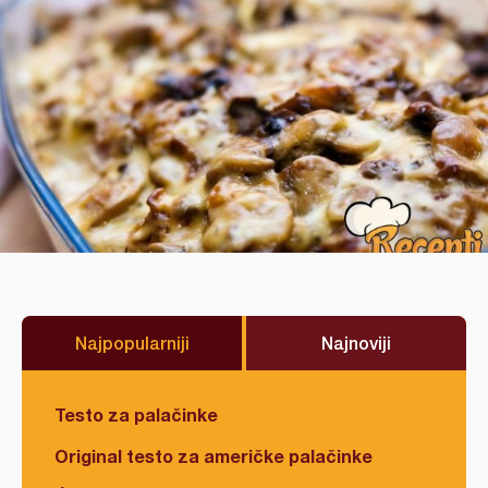
Najpopularniji
Najnoviji
Testo za palačinke
Original testo za američke palačinke