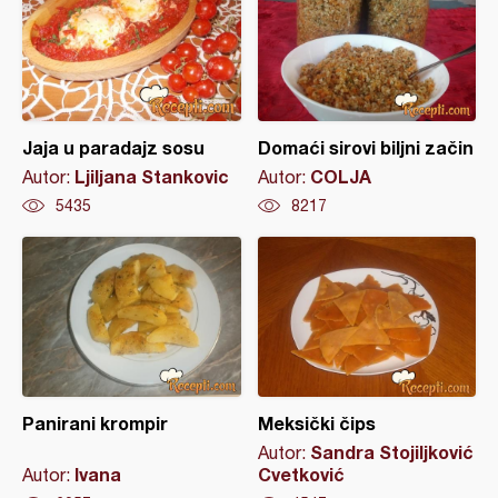
Jaja u paradajz sosu
Domaći sirovi biljni začin
Ljiljana Stankovic
COLJA
Autor:
Autor:
5435
8217
Panirani krompir
Meksički čips
Sandra Stojiljković
Autor:
Ivana
Cvetković
Autor: