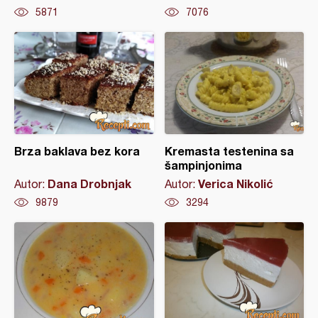
5871
7076
Brza baklava bez kora
Kremasta testenina sa
šampinjonima
Dana Drobnjak
Verica Nikolić
Autor:
Autor:
9879
3294