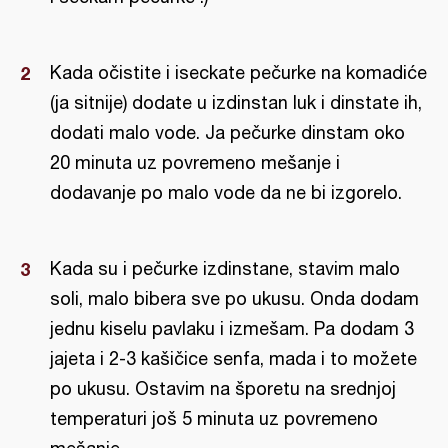
Kada očistite i iseckate pečurke na komadiće
(ja sitnije) dodate u izdinstan luk i dinstate ih,
dodati malo vode. Ja pečurke dinstam oko
20 minuta uz povremeno mešanje i
dodavanje po malo vode da ne bi izgorelo.
Kada su i pečurke izdinstane, stavim malo
soli, malo bibera sve po ukusu. Onda dodam
jednu kiselu pavlaku i izmešam. Pa dodam 3
jajeta i 2-3 kašičice senfa, mada i to možete
po ukusu. Ostavim na šporetu na srednjoj
temperaturi još 5 minuta uz povremeno