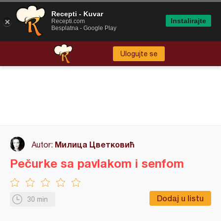
Recepti - Kuvar
Instalirajte
Recepti.com
Besplatna - Google Play
Ulogujte se
Милица Цветковић
Autor:
Pečurke sa pavlakom i senfom
Dodaj u listu
30 min