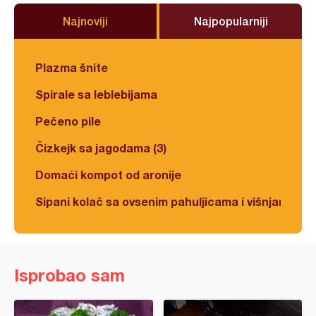
Najnoviji
Najpopularniji
Plazma šnite
Spirale sa leblebijama
Pečeno pile
Čizkejk sa jagodama (3)
Domaći kompot od aronije
Sipani kolač sa ovsenim pahuljicama i višnjama
Isprobao sam