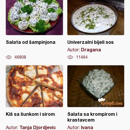
Salata od šampinjona
Univerzalni bijeli sos
Dragana
Autor:
46808
11464
Kiš sa šunkom i sirom
Salata sa krompirom i
krastavcem
Tanja Djordjevic
Ivana
Autor:
Autor: