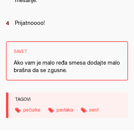
mešanje.
Prijatnoooo!
SAVET
Ako vam je malo ređa smesa dodajte malo
brašna da se zgusne.
TAGOVI
pečurke
pavlaka
senf