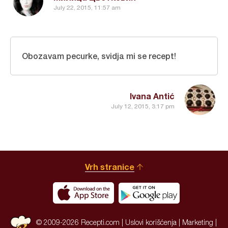
July 22, 2015, 11:57 am
Obozavam pecurke, svidja mi se recept!
Ivana Antić
July 12, 2015, 3:17 pm
Vrh stranice
© 2009-2026 Recepti.com |
Uslovi korišćenja
|
Marketing
|