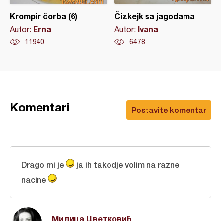
Krompir čorba (6)
Čizkejk sa jagodama
Erna
Ivana
Autor:
Autor:
11940
6478
Komentari
Postavite komentar
Drago mi je
ja ih takodje volim na razne
nacine
Милица Цветковић