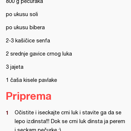
800 g pečuraka
po ukusu soli
po ukusu bibera
2-3 kašičice senfa
2 srednje gavice crnog luka
3 jajeta
1 čaša kisele pavlake
Priprema
Očistite i iseckajte crni luk i stavite ga da se
lepo izdinsta!!! Dok se crni luk dinsta ja perem
i seckam pečurke :)