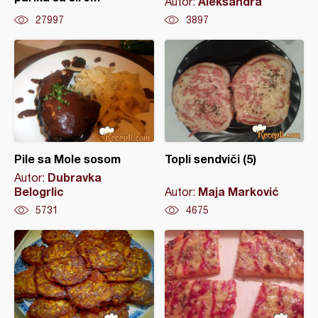
Aleksandra
Autor:
27997
3897
Pile sa Mole sosom
Topli sendviči (5)
Dubravka
Autor:
Belogrlic
Maja Marković
Autor:
5731
4675