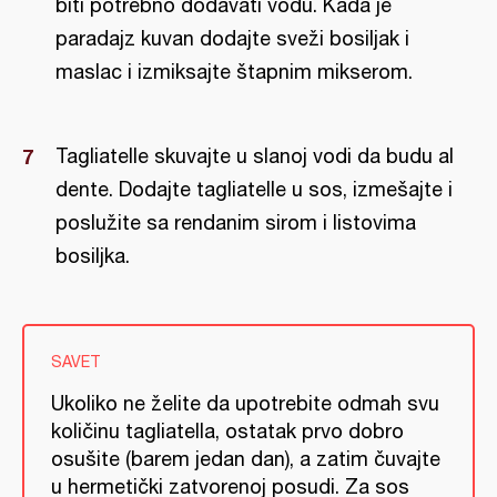
biti potrebno dodavati vodu. Kada je
paradajz kuvan dodajte sveži bosiljak i
maslac i izmiksajte štapnim mikserom.
Tagliatelle skuvajte u slanoj vodi da budu al
dente. Dodajte tagliatelle u sos, izmešajte i
poslužite sa rendanim sirom i listovima
bosiljka.
SAVET
Ukoliko ne želite da upotrebite odmah svu
količinu tagliatella, ostatak prvo dobro
osušite (barem jedan dan), a zatim čuvajte
u hermetički zatvorenoj posudi. Za sos