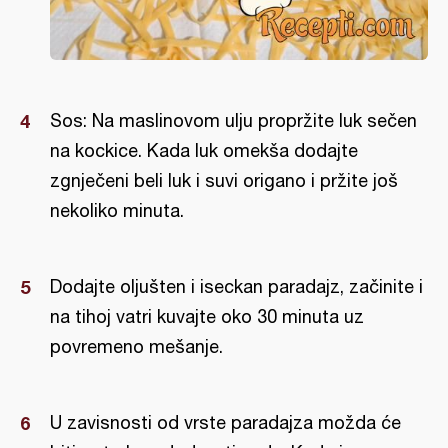
Sos: Na maslinovom ulju propržite luk sečen
na kockice. Kada luk omekša dodajte
zgnječeni beli luk i suvi origano i pržite još
nekoliko minuta.
Dodajte oljušten i iseckan paradajz, začinite i
na tihoj vatri kuvajte oko 30 minuta uz
povremeno mešanje.
U zavisnosti od vrste paradajza možda će