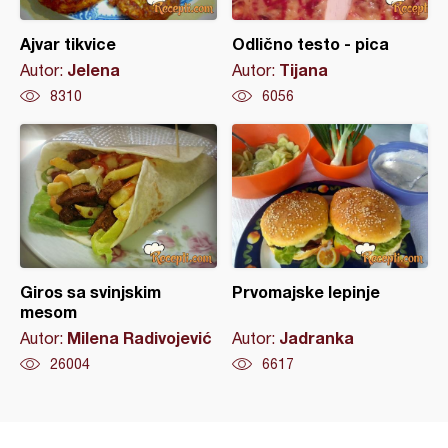
Ajvar tikvice
Odlično testo - pica
Jelena
Tijana
Autor:
Autor:
8310
6056
Giros sa svinjskim
Prvomajske lepinje
mesom
Milena Radivojević
Jadranka
Autor:
Autor:
26004
6617