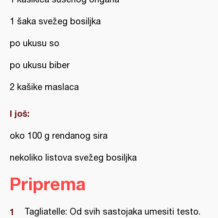
1 šaka svežeg bosiljka
po ukusu so
po ukusu biber
2 kašike maslaca
I još:
oko 100 g rendanog sira
nekoliko listova svežeg bosiljka
Priprema
Tagliatelle: Od svih sastojaka umesiti testo.