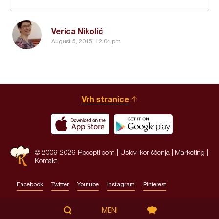
Verica Nikolić
August 5, 2015, 12:04 pm
Vrh stranice
© 2009-2026 Recepti.com |
Uslovi korišćenja
|
Marketing
|
Kontakt
Facebook
Twitter
Youtube
Instagram
Pinterest
Site by:
HALO