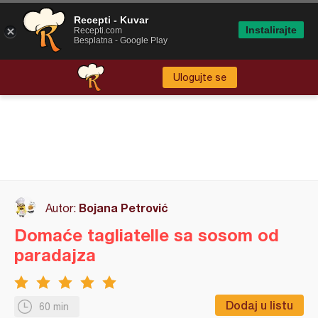
Recepti - Kuvar
Instalirajte
Recepti.com
Besplatna - Google Play
Ulogujte se
Bojana Petrović
Autor:
Domaće tagliatelle sa sosom od
paradajza
Dodaj u listu
60 min