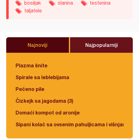
bosiljak
slanina
testenina
taljatele
Najnoviji
Najpopularniji
Plazma šnite
Spirale sa leblebijama
Pečeno pile
Čizkejk sa jagodama (3)
Domaći kompot od aronije
Sipani kolač sa ovsenim pahuljicama i višnjama