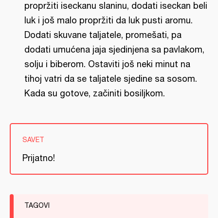
propržiti iseckanu slaninu, dodati iseckan beli
luk i još malo propržiti da luk pusti aromu.
Dodati skuvane taljatele, promešati, pa
dodati umućena jaja sjedinjena sa pavlakom,
solju i biberom. Ostaviti još neki minut na
tihoj vatri da se taljatele sjedine sa sosom.
Kada su gotove, začiniti bosiljkom.
SAVET
Prijatno!
TAGOVI