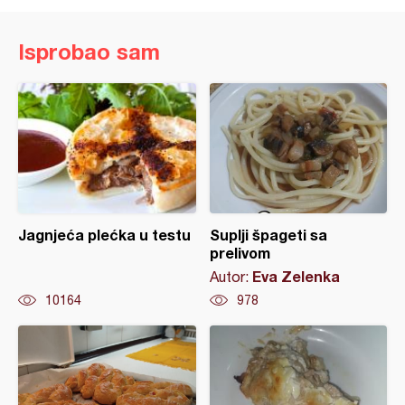
Isprobao sam
Jagnjeća plećka u testu
Suplji špageti sa
prelivom
Eva Zelenka
Autor:
10164
978