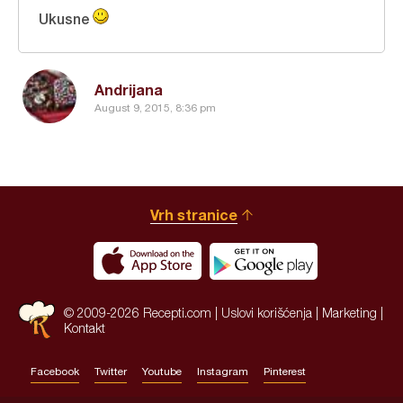
Ukusne
Andrijana
August 9, 2015, 8:36 pm
Vrh stranice
© 2009-2026 Recepti.com |
Uslovi korišćenja
|
Marketing
|
Kontakt
Facebook
Twitter
Youtube
Instagram
Pinterest