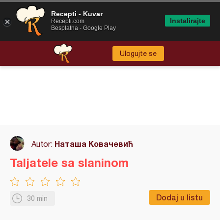
Recepti - Kuvar
Instalirajte
Recepti.com
Besplatna - Google Play
Ulogujte se
Наташа Ковачевић
Autor:
Taljatele sa slaninom
Dodaj u listu
30 min