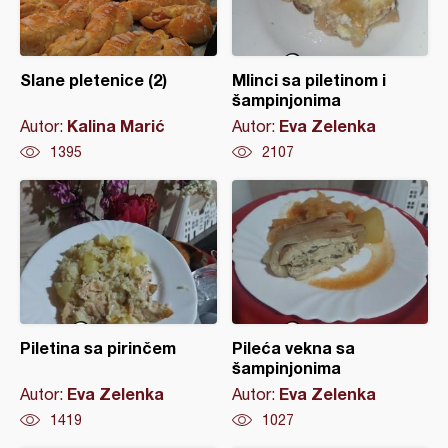
Slane pletenice (2)
Mlinci sa piletinom i
šampinjonima
Kalina Marić
Eva Zelenka
Autor:
Autor:
1395
2107
Piletina sa pirinčem
Pileća vekna sa
šampinjonima
Eva Zelenka
Eva Zelenka
Autor:
Autor:
1419
1027