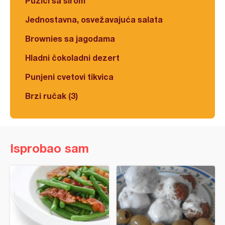
Pužići sa sirom
Jednostavna, osvežavajuća salata
Brownies sa jagodama
Hladni čokoladni dezert
Punjeni cvetovi tikvica
Brzi ručak (3)
Isprobao sam