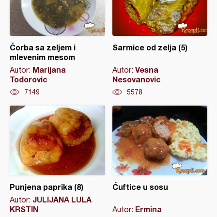
Čorba sa zeljem i
Sarmice od zelja (5)
mlevenim mesom
Marijana
Vesna
Autor:
Autor:
Todorovic
Nesovanovic
7149
5578
Punjena paprika (8)
Ćuftice u sosu
JULIJANA LULA
Autor:
KRSTIN
Ermina
Autor: