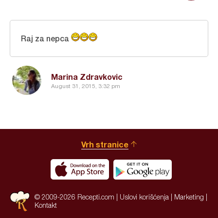
Raj za nepca
Marina Zdravkovic
August 31, 2015, 3:32 pm
Vrh stranice
© 2009-2026 Recepti.com |
Uslovi korišćenja
|
Marketing
|
Kontakt