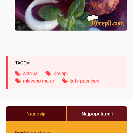
TAGOVI
slanina
ćevapi
mleveno meso
ljute papričice
Najnoviji
Najpopularniji