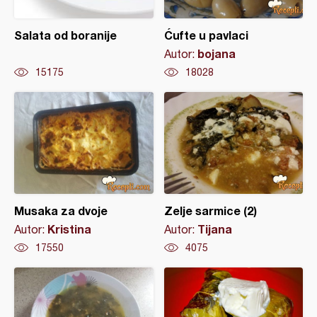
Salata od boranije
Ćufte u pavlaci
bojana
Autor:
15175
18028
Musaka za dvoje
Zelje sarmice (2)
Kristina
Tijana
Autor:
Autor:
17550
4075