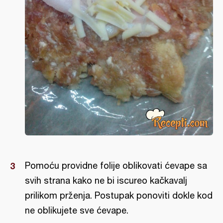
Pomoću providne folije oblikovati ćevape sa
svih strana kako ne bi iscureo kačkavalj
prilikom prženja. Postupak ponoviti dokle kod
ne oblikujete sve ćevape.