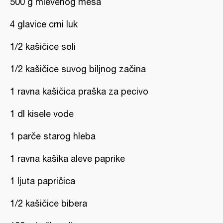
500 g mlevenog mesa
4 glavice crni luk
1/2 kašičice soli
1/2 kašičice suvog biljnog začina
1 ravna kašičica praška za pecivo
1 dl kisele vode
1 parče starog hleba
1 ravna kašika aleve paprike
1 ljuta papričica
1/2 kašičice bibera