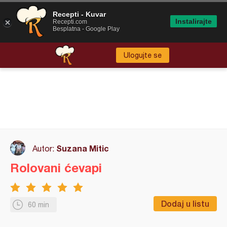
Recepti - Kuvar
Instalirajte
Recepti.com
Besplatna - Google Play
Ulogujte se
Suzana Mitic
Autor:
Rolovani ćevapi
Dodaj u listu
60 min