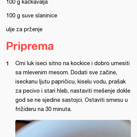
100 g kačkavalja
100 g suve slaninice
ulje za prženje
Priprema
Crni luk iseci sitno na kockice i dobro umesiti
sa mlevenim mesom. Dodati sve začine,
iseckanu ljutu papričicu, kiselu vodu, prašak
za pecivo i stari hleb, nastaviti mešenje dokle
god se ne sjedine sastojci. Ostaviti smesu u
frižideru na 30 minuta.