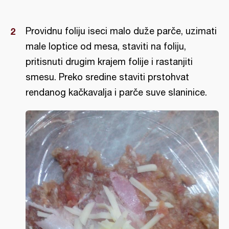
Providnu foliju iseci malo duže parče, uzimati
male loptice od mesa, staviti na foliju,
pritisnuti drugim krajem folije i rastanjiti
smesu. Preko sredine staviti prstohvat
rendanog kačkavalja i parče suve slaninice.