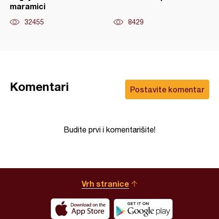
maramici
32455
8429
Komentari
Postavite komentar
Budite prvi i komentarišite!
Vrh stranice