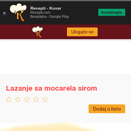
Recepti - Kuvar
Instalirajte
Recepti.com
Besplatna - Google Play
Ulogujte se
Lazanje sa mocarela sirom
Dodaj u listu