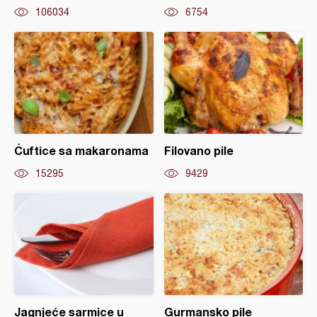
106034
6754
Ćuftice sa makaronama
Filovano pile
15295
9429
Jagnjeće sarmice u
Gurmansko pile