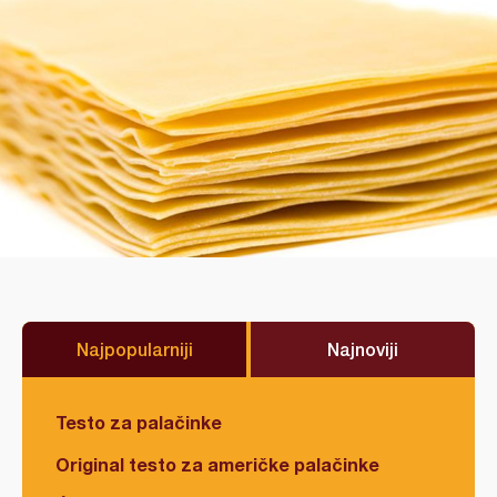
Najpopularniji
Najnoviji
Testo za palačinke
Original testo za američke palačinke