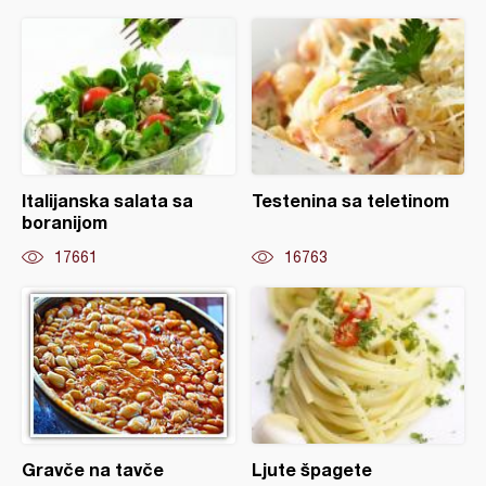
Italijanska salata sa
Testenina sa teletinom
boranijom
17661
16763
Gravče na tavče
Ljute špagete