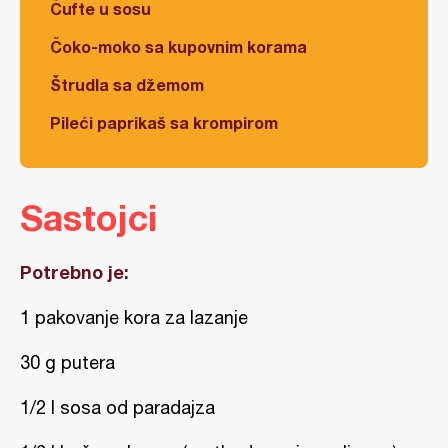
Ćufte u sosu
Čoko-moko sa kupovnim korama
Štrudla sa džemom
Pileći paprikaš sa krompirom
Sastojci
Potrebno je:
1 pakovanje kora za lazanje
30 g putera
1/2 l sosa od paradajza