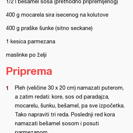
1/2 l bešamel sosa (prethodno pripremljenog)
400 g mocarela sira isecenog na kolutove
400 g praške šunke (sitno seckane)
1 kesica parmezana
maslinke po želji
Priprema
Pleh (veličine 30 x 20 cm) namazati puterom,
a zatim redati: kore, sos od paradajza,
mocarelu, šunku, bešamel, pa sve izpočetka.
Tako napraviti tri reda. Poslednji red kora
namazati bešamel sosom i posuti
parmezanom.