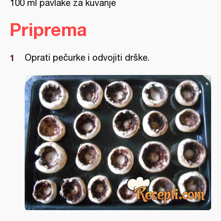
100 ml pavlake za kuvanje
Priprema
Oprati pečurke i odvojiti drške.