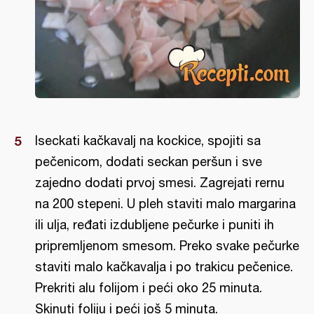
Iseckati kačkavalj na kockice, spojiti sa
pečenicom, dodati seckan peršun i sve
zajedno dodati prvoj smesi. Zagrejati rernu
na 200 stepeni. U pleh staviti malo margarina
ili ulja, ređati izdubljene pečurke i puniti ih
pripremljenom smesom. Preko svake pečurke
staviti malo kačkavalja i po trakicu pečenice.
Prekriti alu folijom i peći oko 25 minuta.
Skinuti foliju i peći još 5 minuta.