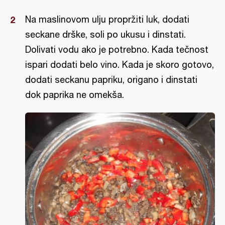
Na maslinovom ulju propržiti luk, dodati
seckane drške, soli po ukusu i dinstati.
Dolivati vodu ako je potrebno. Kada tečnost
ispari dodati belo vino. Kada je skoro gotovo,
dodati seckanu papriku, origano i dinstati
dok paprika ne omekša.