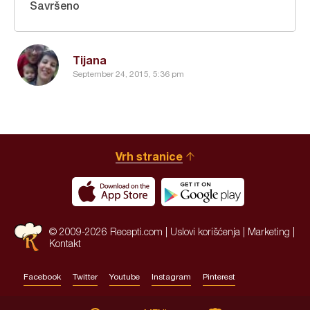
Savršeno
Tijana
September 24, 2015, 5:36 pm
Vrh stranice
© 2009-2026 Recepti.com |
Uslovi korišćenja
|
Marketing
|
Kontakt
Facebook
Twitter
Youtube
Instagram
Pinterest
Site by:
HALO