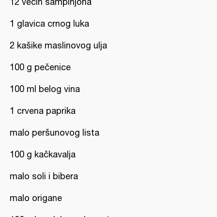
12 većih šampinjona
1 glavica crnog luka
2 kašike maslinovog ulja
100 g pečenice
100 ml belog vina
1 crvena paprika
malo peršunovog lista
100 g kačkavalja
malo soli i bibera
malo origane