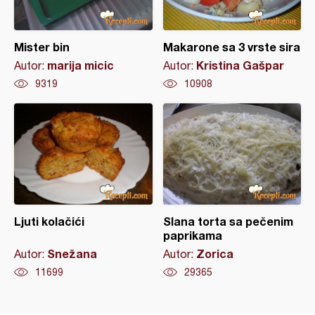
Mister bin
Makarone sa 3 vrste sira
marija micic
Kristina Gašpar
Autor:
Autor:
9319
10908
Ljuti kolačići
Slana torta sa pečenim
paprikama
Snežana
Zorica
Autor:
Autor:
11699
29365