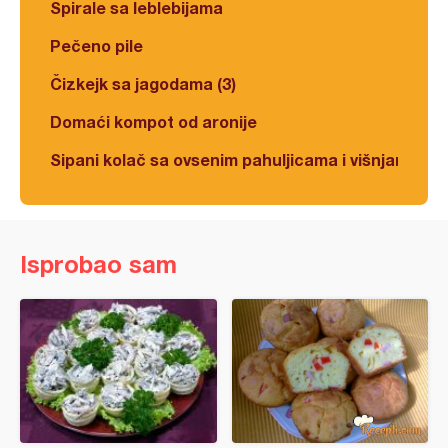
Spirale sa leblebijama
Pečeno pile
Čizkejk sa jagodama (3)
Domaći kompot od aronije
Sipani kolač sa ovsenim pahuljicama i višnjama
Isprobao sam