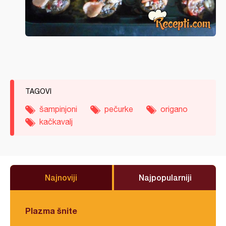
TAGOVI
šampinjoni
pečurke
origano
kačkavalj
Najnoviji
Najpopularniji
Plazma šnite