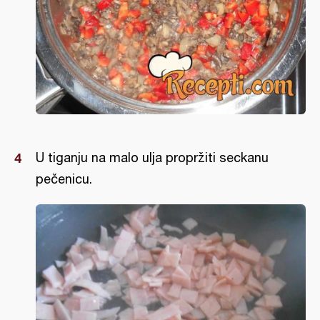
U tiganju na malo ulja propržiti seckanu
pečenicu.