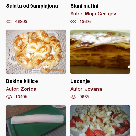
Salata od šampinjona
Slani mafini
Maja Cernjev
Autor:
46808
18625
Bakine kiflice
Lazanje
Zorica
Jovana
Autor:
Autor:
13405
9865