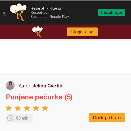
Recepti - Kuvar
Instalirajte
Recepti.com
Besplatna - Google Play
Ulogujte se
Jelica Cvetić
Autor:
Punjene pečurke (5)
Dodaj u listu
60 min