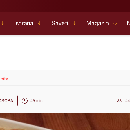
Ishrana
Saveti
Magazin
 pita
OSOBA
45 min
44