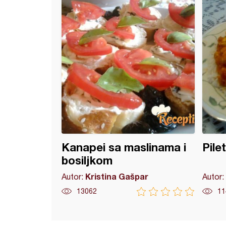
Kanapei sa maslinama i
Pile
bosiljkom
Kristina Gašpar
Autor:
Autor:
13062
11