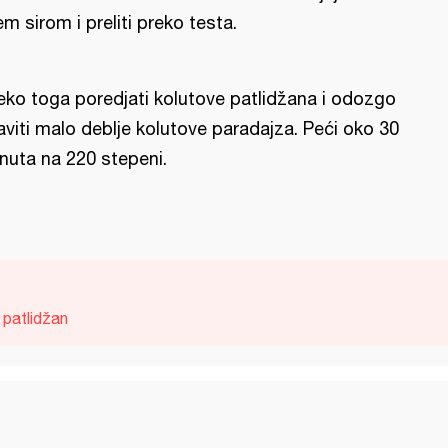
em sirom i preliti preko testa.
eko toga poredjati kolutove patlidžana i odozgo
aviti malo deblje kolutove paradajza. Peći oko 30
nuta na 220 stepeni.
patlidžan