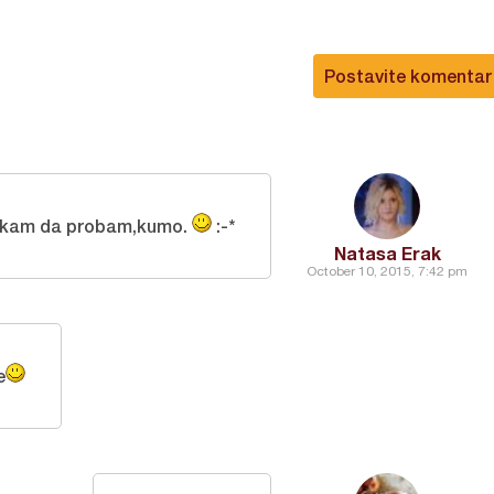
Postavite komentar
cekam da probam,kumo.
:-*
Natasa Erak
October 10, 2015, 7:42 pm
e