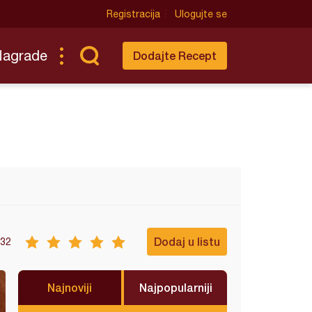
Registracija
Ulogujte se
Nagrade
Dodajte Recept
Dodaj u listu
32
Najnoviji
Najpopularniji