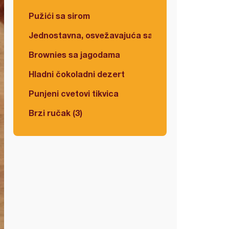
Pužići sa sirom
Jednostavna, osvežavajuća salata
Brownies sa jagodama
Hladni čokoladni dezert
Punjeni cvetovi tikvica
Brzi ručak (3)