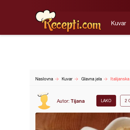
Kuvar
Naslovna
Kuvar
Glavna jela
Italijanska
Tijana
Autor:
LAKO
2