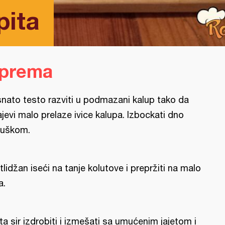
pita
iprema
snato testo razviti u podmazani kalup tako da
ajevi malo prelaze ivice kalupa. Izbockati dno
ljuškom.
tlidžan iseći na tanje kolutove i prepržiti na malo
a.
ta sir izdrobiti i izmešati sa umućenim jajetom i