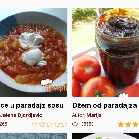
ice u paradajz sosu
Džem od paradajza
Jelena Djordjevic
Marija
Autor:
265
35650