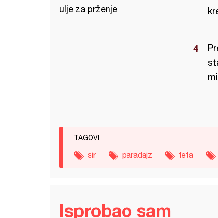
ulje za prženje
kr
Pr
st
mi
TAGOVI
sir
paradajz
feta
Isprobao sam