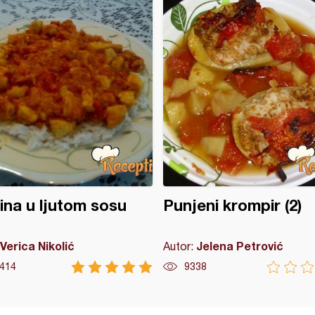
tina u ljutom sosu
Punjeni krompir (2)
Verica Nikolić
Jelena Petrović
Autor:
414
9338