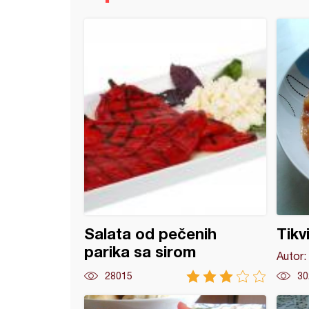
ajz salata (2)
Salata od pečenih
Tikv
parika sa sirom
Autor:
28015
30
i bataci u pikantnom sosu