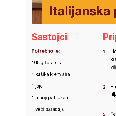
Italijanska 
Sastojci
Pr
Potrebno je:
Li
kr
100 g feta sira
vi
1 kašika krem sira
1 jaje
Pa
ulj
1 manji patlidžan
1 veći paradajz
Fe