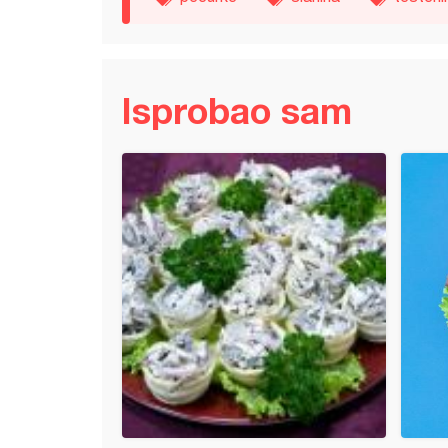
Isprobao sam
ir salata sa kuvanim jajima i slaninom