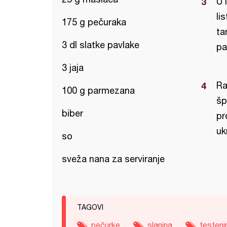
U 
li
175 g pečuraka
ta
3 dl slatke pavlake
pa
3 jaja
Ra
100 g parmezana
šp
biber
pr
uk
so
sveža nana za serviranje
TAGOVI
pečurke
slanina
testeni