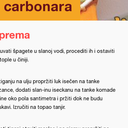
a carbonara
iprema
uvati špagete u slanoj vodi, procediti ih i ostaviti
tople u činiji.
tiganju na ulju propržiti luk isečen na tanke
zance, dodati slan-inu iseckanu na tanke komade
rine oko pola santimetra i pržiti dok ne budu
skavi. Izručiti na topao tanjir.