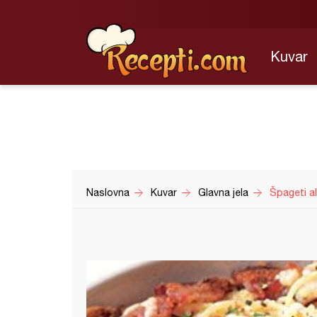
Kuvar
Naslovna
Kuvar
Glavna jela
Špageti a