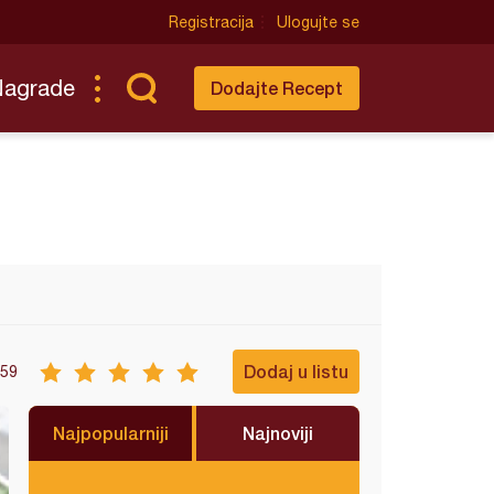
Registracija
Ulogujte se
Nagrade
Dodajte Recept
Dodaj u listu
59
Najpopularniji
Najnoviji