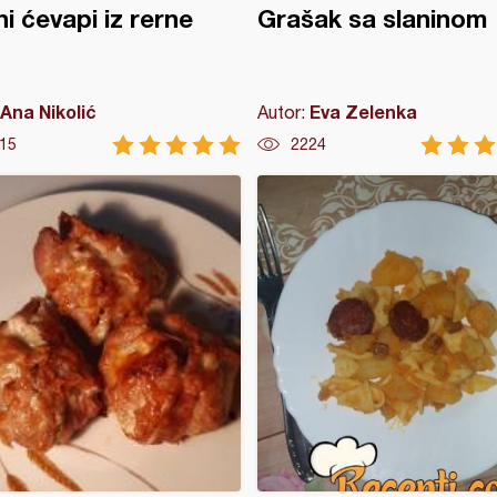
i ćevapi iz rerne
Grašak sa slaninom
Ana Nikolić
Eva Zelenka
Autor:
15
2224