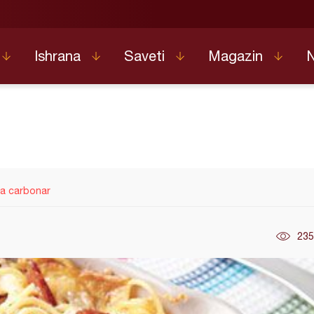
Ishrana
Saveti
Magazin
la carbonar
235