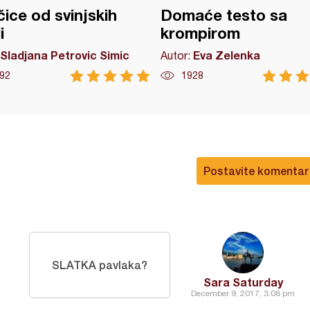
ice od svinjskih
Domaće testo sa
i
krompirom
Sladjana Petrovic Simic
Eva Zelenka
Autor:
92
1928
Postavite komentar
SLATKA pavlaka?
Sara Saturday
December 9, 2017, 3:08 pm