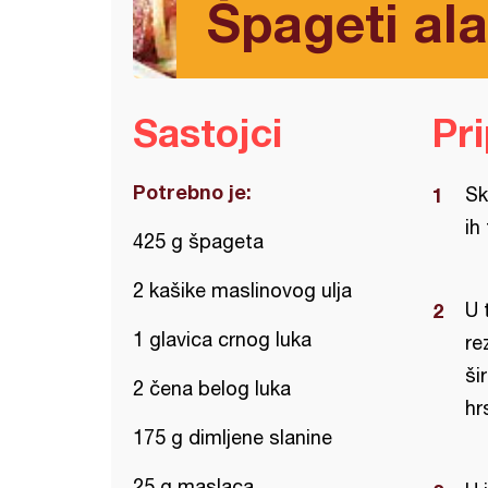
Špageti al
Sastojci
Pr
Potrebno je:
Sk
ih 
425 g špageta
2 kašike maslinovog ulja
U 
1 glavica crnog luka
re
ši
2 čena belog luka
hr
175 g dimljene slanine
25 g maslaca