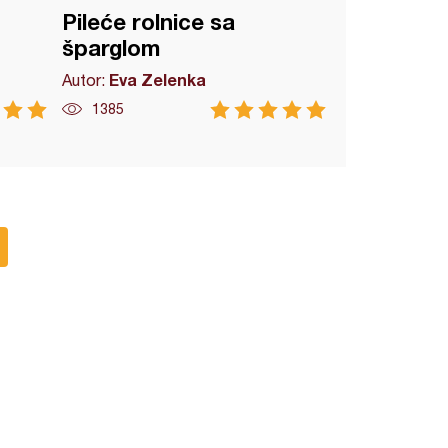
Pileće rolnice sa
šparglom
Eva Zelenka
Autor:
1385