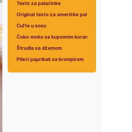
Testo za palačinke
Original testo za američke palačinke
Ćufte u sosu
Čoko-moko sa kupovnim korama
Štrudla sa džemom
Pileći paprikaš sa krompirom