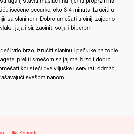
isti tiganj staviti maslac i na njemu propržiti na
stiće isečene pečurke, oko 3-4 minuta. Izručiti u
njir sa slaninom. Dobro umešati u činiji zajedno
vlaku, jaja i sir, začiniti solju i biberom.
deći vrlo brzo, izručiti slaninu i pečurke na tople
agete, preliti smešom sa jajima, brzo i dobro
omešati koristeći dve viljuške i servirati odmah,
rašavajući svešom nanom.
na
špageti