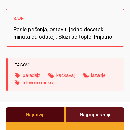
SAVET
Posle pečenja, ostaviti jedno desetak
minuta da odstoji. Služi se toplo. Prijatno!
TAGOVI
paradajz
kačkavalj
lazanje
mleveno meso
Najnoviji
Najpopularniji