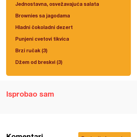
Jednostavna, osvežavajuća salata
Brownies sa jagodama
Hladni čokoladni dezert
Punjeni cvetovi tikvica
Brzi ručak (3)
Džem od breskvi (3)
Isprobao sam
Komentari