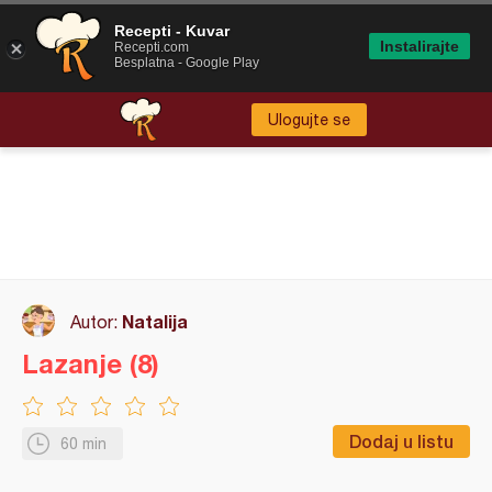
Recepti - Kuvar
Instalirajte
Recepti.com
Besplatna - Google Play
Ulogujte se
Natalija
Autor:
Lazanje (8)
Dodaj u listu
60 min