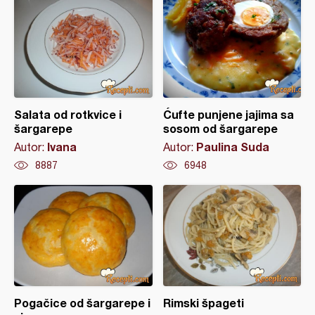
Salata od rotkvice i
Ćufte punjene jajima sa
šargarepe
sosom od šargarepe
Ivana
Paulina Suda
Autor:
Autor:
8887
6948
Pogačice od šargarepe i
Rimski špageti