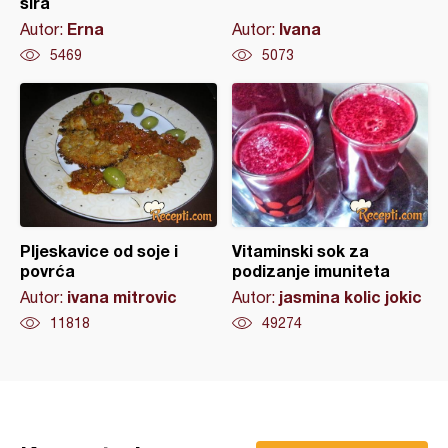
sira
Erna
Ivana
Autor:
Autor:
5469
5073
Pljeskavice od soje i
Vitaminski sok za
povrća
podizanje imuniteta
ivana mitrovic
jasmina kolic jokic
Autor:
Autor:
11818
49274