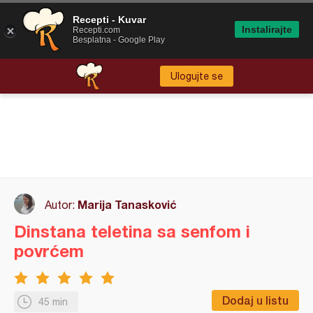
Recepti - Kuvar
Instalirajte
Recepti.com
Besplatna - Google Play
Ulogujte se
Marija Tanasković
Autor:
Dinstana teletina sa senfom i
povrćem
Dodaj u listu
45 min