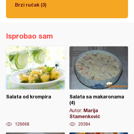
Brzi ručak (3)
Isprobao sam
Salata od krompira
Salata sa makaronama
(4)
Marija
Autor:
Stamenković
126668
20384