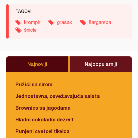
TAGOVI
krompir
grašak
šargarepa
šnicle
Najnoviji
Najpopularniji
Pužići sa sirom
Jednostavna, osvežavajuća salata
Brownies sa jagodama
Hladni čokoladni dezert
Punjeni cvetovi tikvica