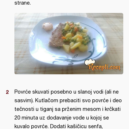
strane.
Povrće skuvati posebno u slanoj vodi (ali ne
sasvim). Kutlačom prebaciti svo povrće i deo
tečnosti u tiganj sa prženim mesom i krčkati
20 minuta uz dodavanje vode u kojoj se
kuvalo povrće. Dodati kašičicu senfa,