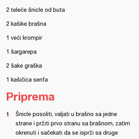
2 teleće šnicle od buta
2 kašike brašna
1 veći krompir
1 šargarepa
2 šake graška
1 kašičica senfa
Priprema
Šnicle posoliti, valjati u brašno sa jedne
strane i pržiti prvo stranu sa brašnom, zatim
okrenuti i sačekati da se isprži sa druge