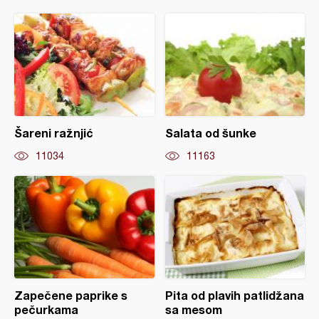
Šareni ražnjić
Salata od šunke
11034
11163
Zapečene paprike s
Pita od plavih patlidžana
pečurkama
sa mesom