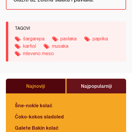
TAGOVI
šargarepa
pavlaka
paprika
karfiol
musaka
mleveno meso
Najnoviji
Najpopularniji
Šne-nokle kolač
Čoko-kokos sladoled
Galete Bakin kolač