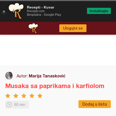
Recepti - Kuvar
Instalirajte
Recepti.com
Besplatna - Google Play
Ulogujte se
Marija Tanasković
Autor:
Musaka sa paprikama i karfiolom
Dodaj u listu
60 min