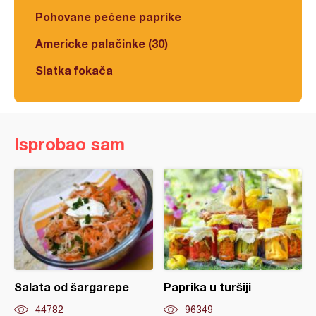
Pohovane pečene paprike
Americke palačinke (30)
Slatka fokača
Isprobao sam
Salata od šargarepe
Paprika u turšiji
44782
96349