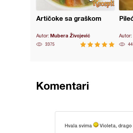
Artičoke sa graškom
Pile
Mubera Živojević
Autor:
Autor:
3375
44
Komentari
Hvala svima
Violeta, drago 