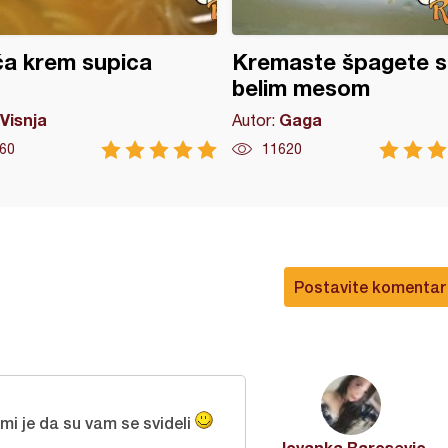
ća krem supica
Kremaste špagete s
belim mesom
Visnja
Gaga
Autor:
60
11620
Postavite komentar
mi je da su vam se svideli
Jovanka Barosevic