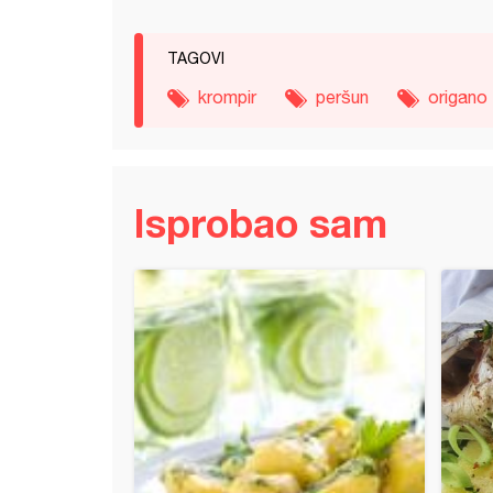
TAGOVI
krompir
peršun
origano
Isprobao sam
 (12)