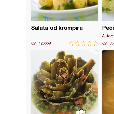
Salata od krompira
Peče
Autor:
126668
36
irana piletina sa barenim povrćem