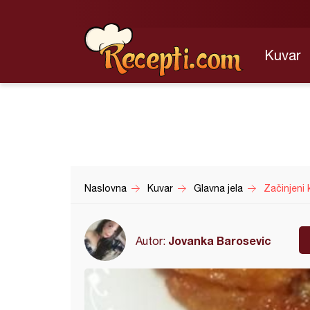
Kuvar
Naslovna
Kuvar
Glavna jela
Začinjeni 
Jovanka Barosevic
Autor: