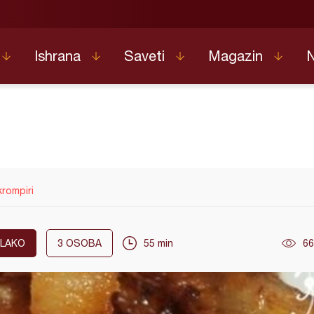
Ishrana
Saveti
Magazin
krompiri
LAKO
3
OSOBA
55 min
66