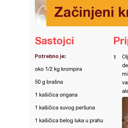
Začinjeni k
Sastojci
Pr
Potrebno je:
Ol
de
oko 1/2 kg krompira
mi
50 g brašna
va
al
1 kašičica origana
1 kašičica suvog peršuna
1 kašičica belog luka u prahu