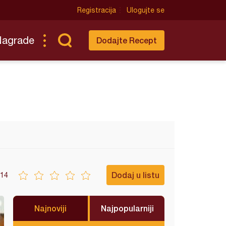
Registracija
Ulogujte se
Nagrade
Dodajte Recept
Dodaj u listu
14
Najnoviji
Najpopularniji