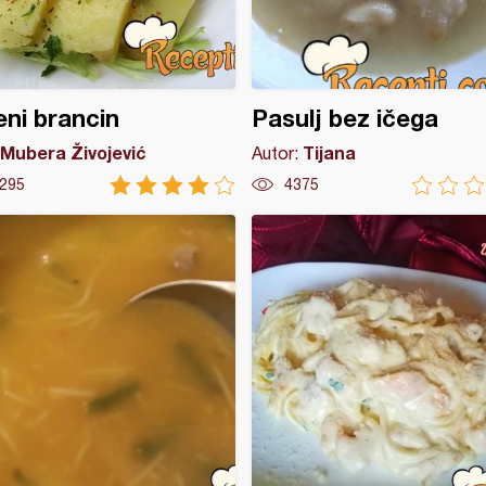
ni brancin
Pasulj bez ičega
Mubera Živojević
Tijana
Autor:
295
4375