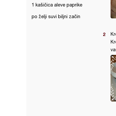
1 kašičica aleve paprike
po želji suvi biljni začin
Kr
Kr
va