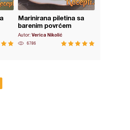
a
Marinirana piletina sa
barenim povrćem
Verica Nikolić
Autor:
6786