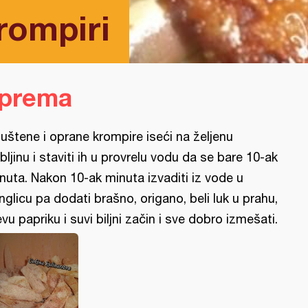
rompiri
iprema
juštene i oprane krompire iseći na željenu
bljinu i staviti ih u provrelu vodu da se bare 10-ak
nuta. Nakon 10-ak minuta izvaditi iz vode u
nglicu pa dodati brašno, origano, beli luk u prahu,
evu papriku i suvi biljni začin i sve dobro izmešati.