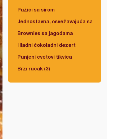
Pužići sa sirom
Jednostavna, osvežavajuća salata
Brownies sa jagodama
Hladni čokoladni dezert
Punjeni cvetovi tikvica
Brzi ručak (3)