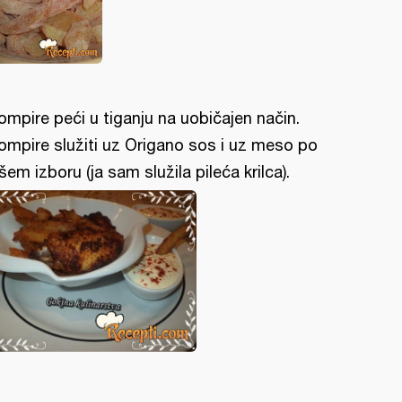
ompire peći u tiganju na uobičajen način.
ompire služiti uz Origano sos i uz meso po
šem izboru (ja sam služila pileća krilca).