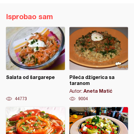
Isprobao sam
Salata od šargarepe
Pileća džigerica sa
taranom
Aneta Matić
Autor:
44773
9004