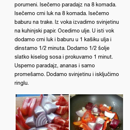
porumeni. Isečemo paradajz na 8 komada.
Isečemo crni luk na 8 komada. Isečemo
baburu na trake. Iz voka izvadimo svinjetinu
na kuhinjski papir. Ocedimo ulje. U isti vok
dodamo crni luk i baburu u 1 kašiku ulja i
dinstamo 1/2 minuta. Dodamo 1/2 šolje
slatko kiselog sosa i prokuvamo 1 minut.
Uspemo paradajz, ananas i samo
promešamo. Dodamo svinjetinu i isključimo
ringlu.