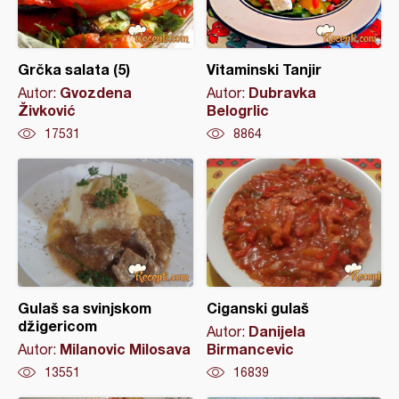
Grčka salata (5)
Vitaminski Tanjir
Gvozdena
Dubravka
Autor:
Autor:
Živković
Belogrlic
17531
8864
Gulaš sa svinjskom
Ciganski gulaš
džigericom
Danijela
Autor:
Milanovic Milosava
Birmancevic
Autor:
13551
16839