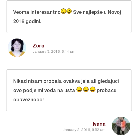
Veoma interesantno
Sve najlepše u Novoj
2016 godini.
Zora
January 3, 2016, 6:44 pm
Nikad nisam probala ovakva jela ali gledajuci
ovo podje mi voda na usta
probacu
obaveznooo!
Ivana
January 2, 2016, 9:52 am