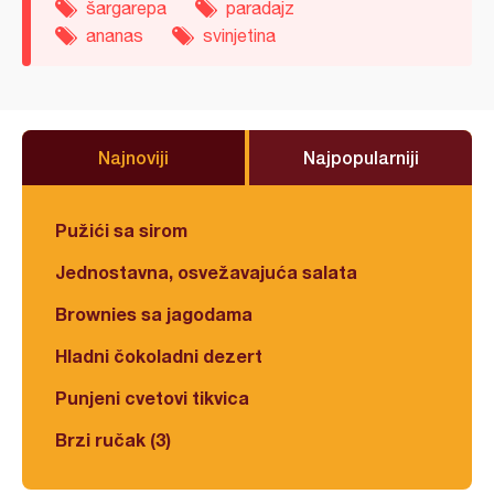
šargarepa
paradajz
ananas
svinjetina
Najnoviji
Najpopularniji
Pužići sa sirom
Jednostavna, osvežavajuća salata
Brownies sa jagodama
Hladni čokoladni dezert
Punjeni cvetovi tikvica
Brzi ručak (3)