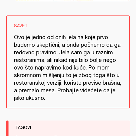
SAVET
Ovo je jedno od onih jela na koje prvo
budemo skeptićni, a onda počnemo da ga
redovno pravimo. Jela sam ga u raznim
restoranima, ali nikad nije bilo bolje nego
ovo što napravimo kod kuće. Po mom
skromnom mišljenju to je zbog toga što u
restoranskoj verziji, koriste previše brašna,
a premalo mesa. Probajte videćete da je
jako ukusno.
TAGOVI