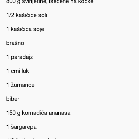
800 g svinjetine, isečene na kocke
1/2 kašičice soli
1 kašičica soje
brašno
1 paradajz
1 crni luk
1 žumance
biber
150 g komadića ananasa
1 šargarepa