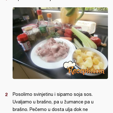
Posolimo svinjetinu i sipamo soja sos.
Uvaljamo u brašno, pa u žumance pa u
brašno. Pečemo u dosta ulja dok ne