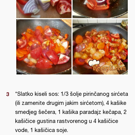
*Slatko kiseli sos: 1/3 šolje pirinčanog sirćeta
(ili zamenite drugim jakim sirćetom), 4 kašike
smedjeg šečera, 1 kašika paradajz kečapa, 2
kašičice gustina rastvorenog u 4 kašičice
vode, 1 kašičica soje.