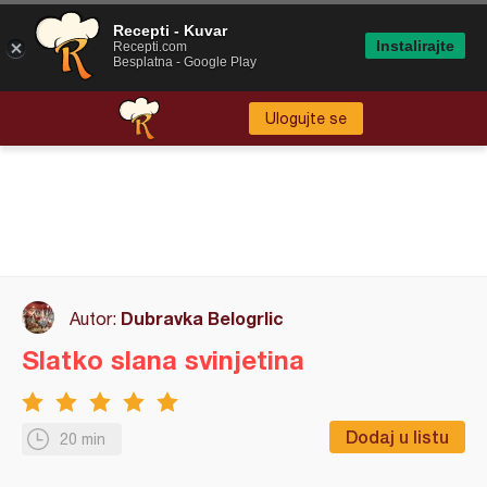
Recepti - Kuvar
Instalirajte
Recepti.com
Besplatna - Google Play
Ulogujte se
Dubravka Belogrlic
Autor:
Slatko slana svinjetina
Dodaj u listu
20 min