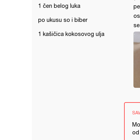
1 čen belog luka
pe
os
po ukusu so i biber
se
1 kašičica kokosovog ulja
SA
Mož
od