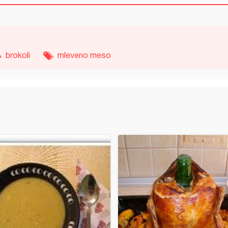
brokoli
mleveno meso