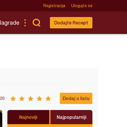
Registracija
Ulogujte se
Nagrade
Dodajte Recept
Dodaj u listu
20
Najnoviji
Najpopularniji