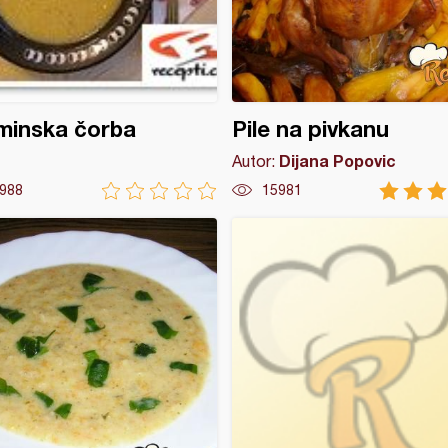
minska čorba
Pile na pivkanu
Dijana Popovic
Autor:
988
15981