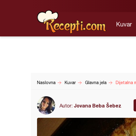
Kuvar
Naslovna
Kuvar
Glavna jela
Dijetalna
Jovana Beba Šebez
Autor: