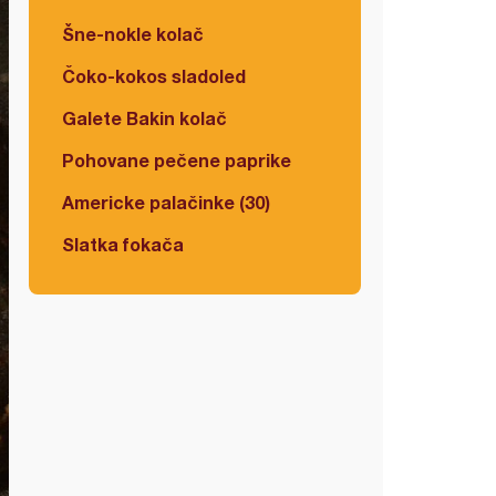
Šne-nokle kolač
Čoko-kokos sladoled
Galete Bakin kolač
Pohovane pečene paprike
Americke palačinke (30)
Slatka fokača