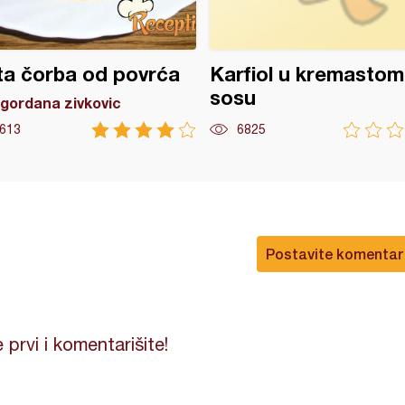
a čorba od povrća
Karfiol u kremastom
sosu
gordana zivkovic
613
6825
Postavite komentar
 prvi i komentarišite!