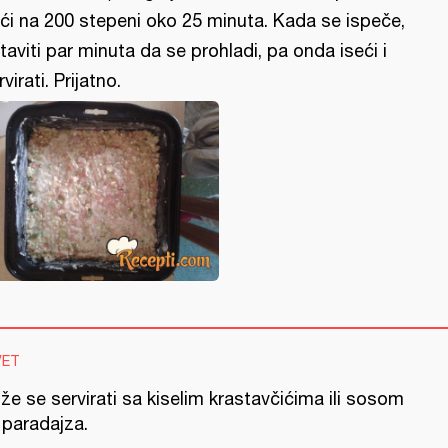
ći na 200 stepeni oko 25 minuta. Kada se ispeče,
taviti par minuta da se prohladi, pa onda iseći i
rvirati. Prijatno.
VET
e se servirati sa kiselim krastavčićima ili sosom
 paradajza.