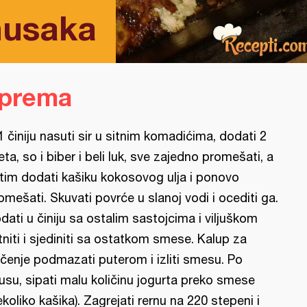
musaka
iprema
1 činiju nasuti sir u sitnim komadićima, dodati 2
jeta, so i biber i beli luk, sve zajedno promešati, a
tim dodati kašiku kokosovog ulja i ponovo
omešati. Skuvati povrće u slanoj vodi i ocediti ga.
dati u činiju sa ostalim sastojcima i viljuškom
itniti i sjediniti sa ostatkom smese. Kalup za
čenje podmazati puterom i izliti smesu. Po
usu, sipati malu količinu jogurta preko smese
ekoliko kašika). Zagrejati rernu na 220 stepeni i