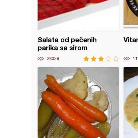
Salata od pečenih
Vita
parika sa sirom
28028
11
a sa karfiolom