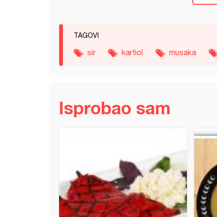
TAGOVI
sir
karfiol
musaka
Isprobao sam
e sa piletinom