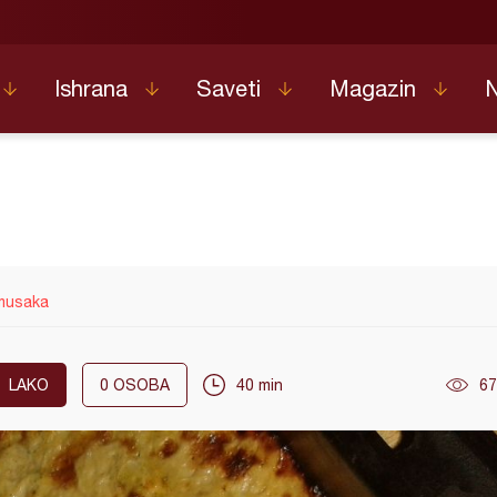
Ishrana
Saveti
Magazin
 musaka
LAKO
0
OSOBA
40 min
67