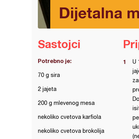
Dijetalna 
Sastojci
Pr
Potrebno je:
U 
ja
70 g sira
za
2 jajeta
pr
Do
200 g mlevenog mesa
is
nekoliko cvetova karfiola
pe
uk
nekoliko cvetova brokolija
(n