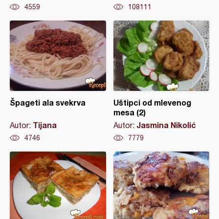
4559
108111
Špageti ala svekrva
Uštipci od mlevenog
mesa (2)
Tijana
Jasmina Nikolić
Autor:
Autor:
4746
7779