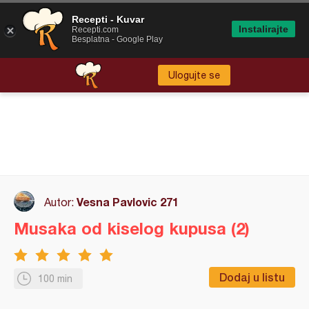
Recepti - Kuvar
Instalirajte
Recepti.com
Besplatna - Google Play
Ulogujte se
Vesna Pavlovic 271
Autor:
Musaka od kiselog kupusa (2)
Dodaj u listu
100 min