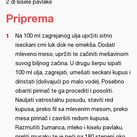
2 dl kisele pavlake
Priprema
Na 100 ml zagrejanog ulja upržiti sitno
iseckani crni luk dok ne omekša. Dodati
mleveno meso, upržiti te začiniti mešavinom
suvog biljnog začina. U drugu šerpu sipati
100 ml ulja, zagrejati, umešati seckani kupus i
dinstati (dolivajući po malo vode). Posebno
obariti pirinač te ga procediti i posoliti.
Nauljati vatrostalnu posudu, staviti red
kupusa, preko fil sa mlevenim mesom, preko
mesa pirinač i završiti redom kupusa.
Razmutiti žumanca, mleko i kiselu pavlaku,
preliti musaku te je peći na 180 stepeni oko