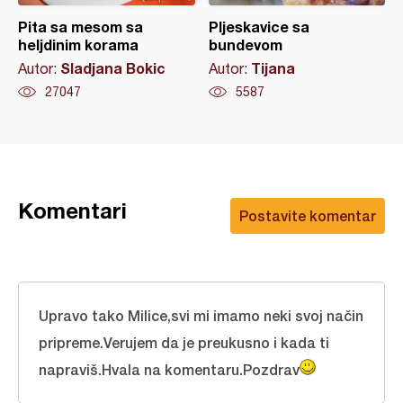
Pita sa mesom sa
Pljeskavice sa
heljdinim korama
bundevom
Sladjana Bokic
Tijana
Autor:
Autor:
27047
5587
Komentari
Postavite komentar
Upravo tako Milice,svi mi imamo neki svoj način
pripreme.Verujem da je preukusno i kada ti
napraviš.Hvala na komentaru.Pozdrav