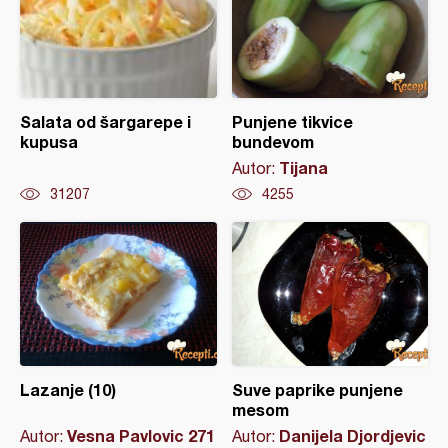
Salata od šargarepe i
Punjene tikvice
kupusa
bundevom
Tijana
Autor:
31207
4255
Lazanje (10)
Suve paprike punjene
mesom
Vesna Pavlovic 271
Danijela Djordjevic
Autor:
Autor: