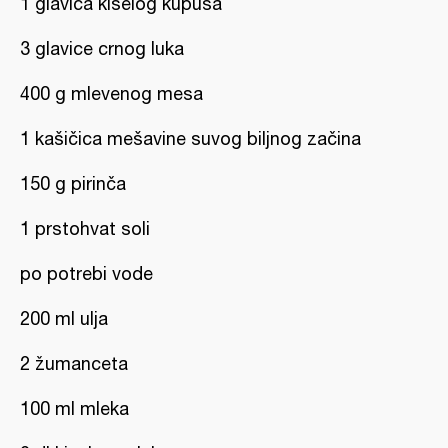
1 glavica kiselog kupusa
3 glavice crnog luka
400 g mlevenog mesa
1 kašičica mešavine suvog biljnog začina
150 g pirinča
1 prstohvat soli
po potrebi vode
200 ml ulja
2 žumanceta
100 ml mleka