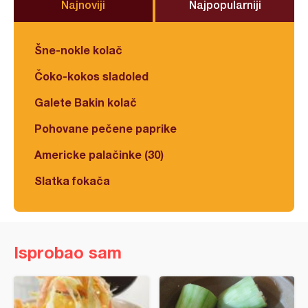
Najnoviji
Najpopularniji
Šne-nokle kolač
Čoko-kokos sladoled
Galete Bakin kolač
Pohovane pečene paprike
Americke palačinke (30)
Slatka fokača
Isprobao sam