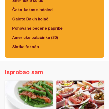
Šne-nokle kolač
Čoko-kokos sladoled
Galete Bakin kolač
Pohovane pečene paprike
Americke palačinke (30)
Slatka fokača
Isprobao sam