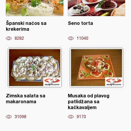
Španski naćos sa
Seno torta
krekerima
8282
11040
Zimska salata sa
Musaka od plavog
makaronama
patlidžana sa
kačkavaljem
31098
9170