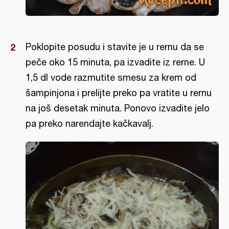
Poklopite posudu i stavite je u rernu da se
peče oko 15 minuta, pa izvadite iz rerne. U
1,5 dl vode razmutite smesu za krem od
šampinjona i prelijte preko pa vratite u rernu
na još desetak minuta. Ponovo izvadite jelo
pa preko narendajte kačkavalj.