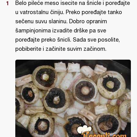
Belo pileće meso isecite na šnicle i poređajte
u vatrostalnu činiju. Preko poređajte tanko
sečenu suvu slaninu. Dobro opranim
šampinjonima izvadite drške pa sve
poređajte preko šnicli. Sada sve posolite,
pobiberite i začinite suvim začinom.