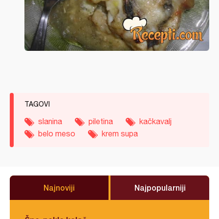
TAGOVI
slanina
piletina
kačkavalj
belo meso
krem supa
Najnoviji
Najpopularniji