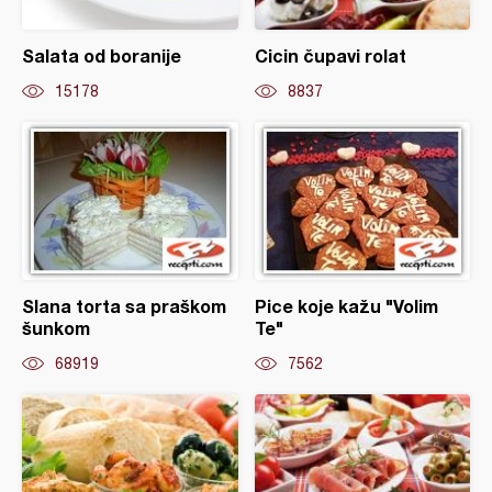
Salata od boranije
Cicin čupavi rolat
15178
8837
Slana torta sa praškom
Pice koje kažu "Volim
šunkom
Te"
68919
7562