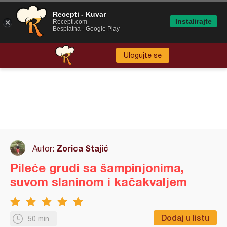
Recepti - Kuvar
Instalirajte
Recepti.com
Besplatna - Google Play
Ulogujte se
Zorica Stajić
Autor:
Pileće grudi sa šampinjonima,
suvom slaninom i kačakvaljem
Dodaj u listu
50 min