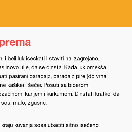
iprema
ni i beli luk iseckati i staviti na, zagrejano,
slinovo ulje, da se dinsta. Kada luk omekša
pati pasirani paradajz, paradajz pire (do vrha
ne kašike) i šećer. Posuti sa biberom,
ozačinom, karijem i kurkumom. Dinstati kratko, da
 sos, malo, zgusne.
i kraju kuvanja sosa ubaciti sitno isečeno