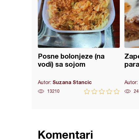
Posne bolonjeze (na
Zape
vodi) sa sojom
par
Suzana Stancic
Autor:
Autor:
13210
24
Komentari