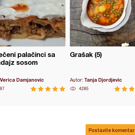
čeni palačinci sa
Grašak (5)
adajz sosom
Verica Damjanovic
Tanja Djordjevic
Autor:
97
4285
Postavite komentar