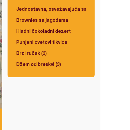
Jednostavna, osvežavajuća salata
Brownies sa jagodama
Hladni čokoladni dezert
Punjeni cvetovi tikvica
Brzi ručak (3)
Džem od breskvi (3)