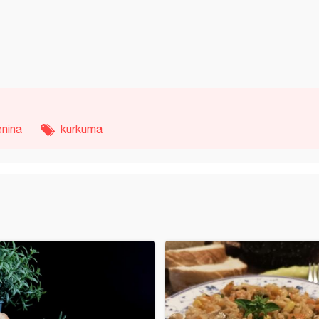
enina
kurkuma