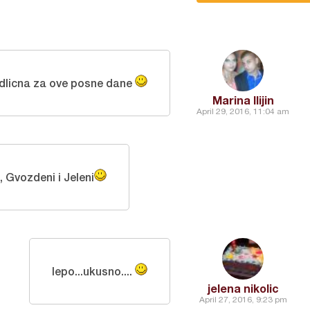
dlicna za ove posne dane
Marina Ilijin
April 29, 2016, 11:04 am
, Gvozdeni i Jeleni
lepo...ukusno....
jelena nikolic
April 27, 2016, 9:23 pm