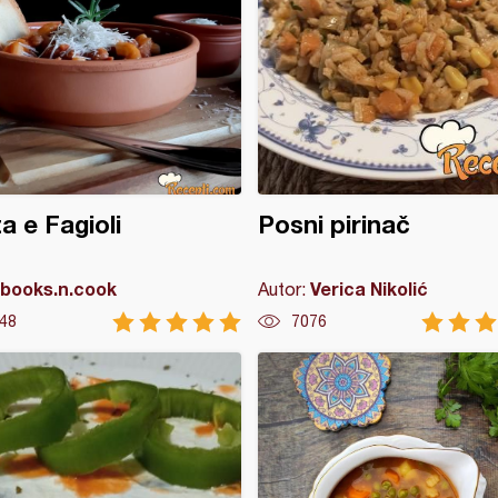
a e Fagioli
Posni pirinač
books.n.cook
Verica Nikolić
Autor:
48
7076