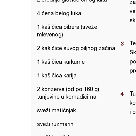
za
ve
4 čena belog luka
sk
1 kašičica bibera (sveže
mlevenog)
Te
2 kašičice suvog biljnog začina
Sk
po
1 kašičica kurkume
pr
1 kašičica karija
2 konzerve (od po 160 g)
Tu
tunjevine u komadićima
ko
sveži matičnjak
i p
sveži ruzmarin