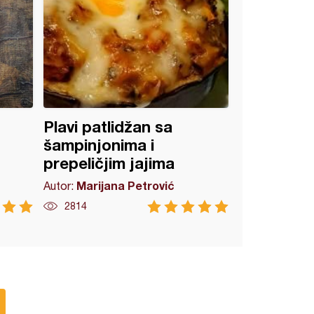
Plavi patlidžan sa
šampinjonima i
prepeličjim jajima
Marijana Petrović
Autor:
2814