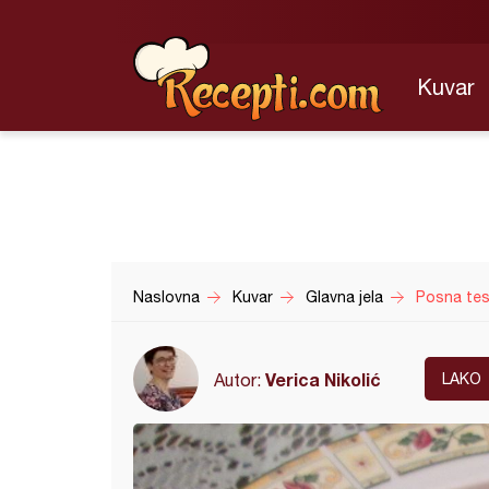
Kuvar
Naslovna
Kuvar
Glavna jela
Posna tes
Verica Nikolić
Autor:
LAKO