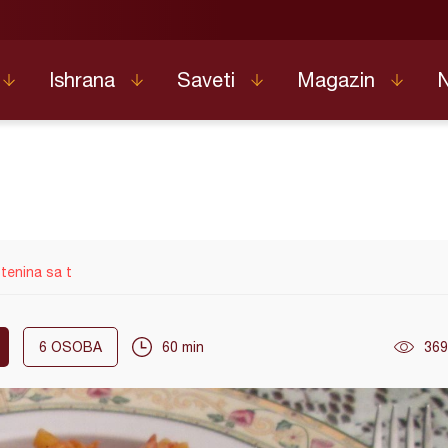
Ishrana
Saveti
Magazin
tenina sa t
6
OSOBA
60 min
369