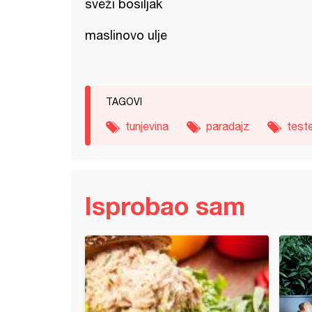
sveži bosiljak
maslinovo ulje
TAGOVI
tunjevina
paradajz
test
Isprobao sam
 sa svežom slaninom i kobasicama