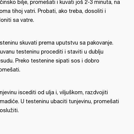
činsko bilje, promešati i kuvati još 2-3 minuta, na
oma tihoj vatri. Probati, ako treba, dosoliti i
loniti sa vatre.
steninu skuvati prema uputstvu sa pakovanje.
uvanu testeninu procediti i staviti u dublju
sudu. Preko testenine sipati sos i dobro
omešati.
njevinu iscediti od ulja i, viljuškom, razdvojiti
madiće. U testeninu ubaciti tunjevinu, promešati
oslužiti.