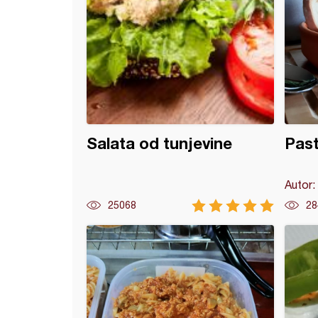
Salata od tunjevine
Past
Autor:
25068
28
patlidžan sa šampinjonima i prepeličjim jajima