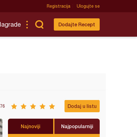
Registracija
Ulogujte se
Nagrade
Dodajte Recept
Dodaj u listu
76
Najnoviji
Najpopularniji