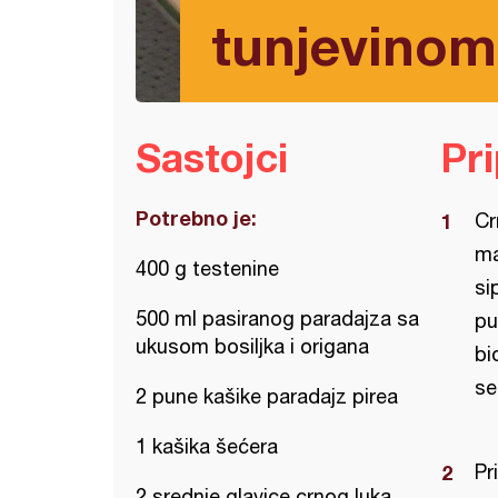
tunjevinom
Sastojci
Pr
Potrebno je:
Cr
ma
400 g testenine
si
500 ml pasiranog paradajza sa
pu
ukusom bosiljka i origana
bi
se
2 pune kašike paradajz pirea
1 kašika šećera
Pr
2 srednje glavice crnog luka