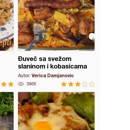
Đuveč sa svežom
slaninom i kobasicama
Verica Damjanovic
Autor:
3906