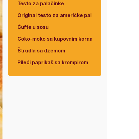
Testo za palačinke
Original testo za američke palačinke
Ćufte u sosu
Čoko-moko sa kupovnim korama
Štrudla sa džemom
Pileći paprikaš sa krompirom