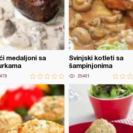
ći medaljoni sa
Svinjski kotleti sa
urkama
šampinjonima
479
25401