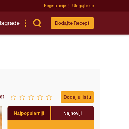
Registracija
Ulogujte se
Nagrade
Dodajte Recept
Dodaj u listu
87
Najpopularniji
Najnoviji