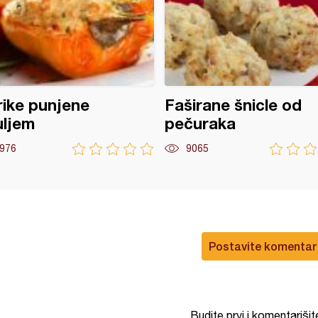
ike punjene
Faširane šnicle od
uljem
pečuraka
976
9065
Postavite komentar
Budite prvi i komentarišit