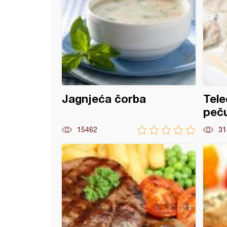
Jagnjeća čorba
Tele
peč
15462
31
sa pečurkama