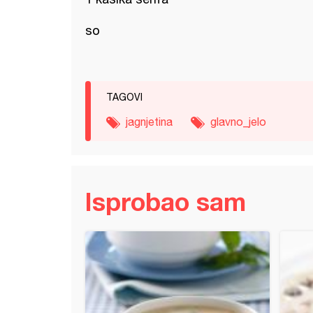
so
TAGOVI
jagnjetina
glavno_jelo
Isprobao sam
ćni paprikaš