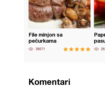
File minjon sa
Papr
pečurkama
pas
39071
26
Komentari