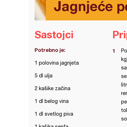
Jagnjeće p
Sastojci
Pr
Potrebno je:
Po
kg
1 polovina jagnjeta
sa
5 dl ulja
se
li
2 kašike začina
re
1 dl belog vina
pe
to
1 dl svetlog piva
so
1 kašika senfa