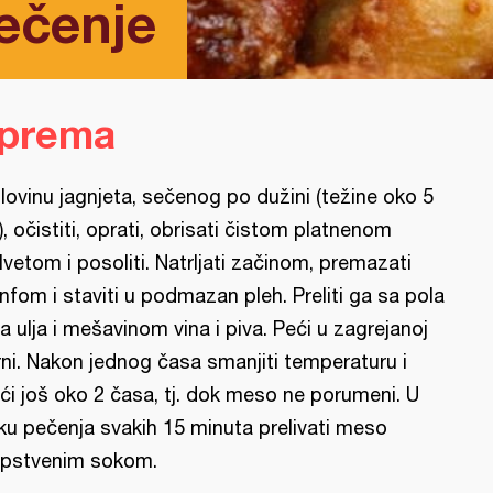
ečenje
iprema
lovinu jagnjeta, sečenog po dužini (težine oko 5
), očistiti, oprati, obrisati čistom platnenom
lvetom i posoliti. Natrljati začinom, premazati
nfom i staviti u podmazan pleh. Preliti ga sa pola
tra ulja i mešavinom vina i piva. Peći u zagrejanoj
rni. Nakon jednog časa smanjiti temperaturu i
ći još oko 2 časa, tj. dok meso ne porumeni. U
ku pečenja svakih 15 minuta prelivati meso
pstvenim sokom.