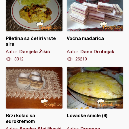
Piletina sa četiri vrste
Voćna mađarica
sira
Danijela Žikić
Dana Drobnjak
Autor:
Autor:
8312
26210
Brzi kolač sa
Lovačke šnicle (9)
eurokremom
Sandra Stojiljković
Dragana
Autor:
Autor: