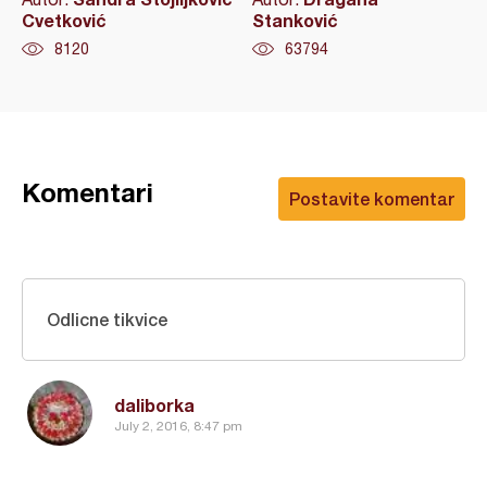
Cvetković
Stanković
8120
63794
Komentari
Postavite komentar
Odlicne tikvice
daliborka
July 2, 2016, 8:47 pm