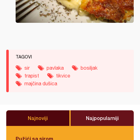
TAGOVI
sir
pavlaka
bosiljak
trapist
tikvice
majčina dušica
Najnoviji
Najpopularniji
Pužići sa sirom