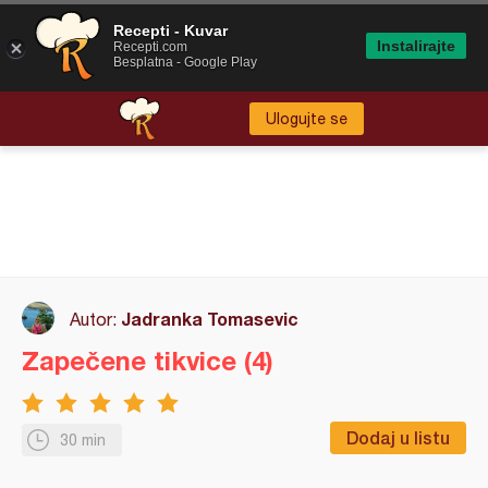
Recepti - Kuvar
Instalirajte
Recepti.com
Besplatna - Google Play
Ulogujte se
Jadranka Tomasevic
Autor:
Zapečene tikvice (4)
Dodaj u listu
30 min