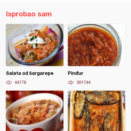
Isprobao sam
Salata od šargarepe
Pinđur
44776
301744