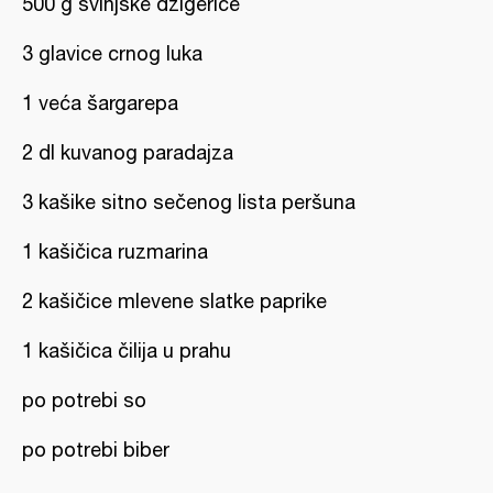
500 g svinjske džigerice
3 glavice crnog luka
1 veća šargarepa
2 dl kuvanog paradajza
3 kašike sitno sečenog lista peršuna
1 kašičica ruzmarina
2 kašičice mlevene slatke paprike
1 kašičica čilija u prahu
po potrebi so
po potrebi biber