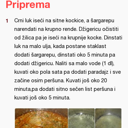
Priprema
Crni luk iseći na sitne kockice, a šargarepu
narendati na krupno rende. Džigericu očistiti
od žilica pa je iseći na krupnije kocke. Dinstati
luk na malo ulja, kada postane staklast
dodati šargarepu, dinstati oko 5 minuta pa
dodati džigericu. Naliti sa malo vode (1 dl),
kuvati oko pola sata pa dodati paradajz i sve
začine osim peršuna. Kuvati još oko 20
minuta,pa dodati sitno sečen list peršuna i
kuvati još oko 5 minuta.