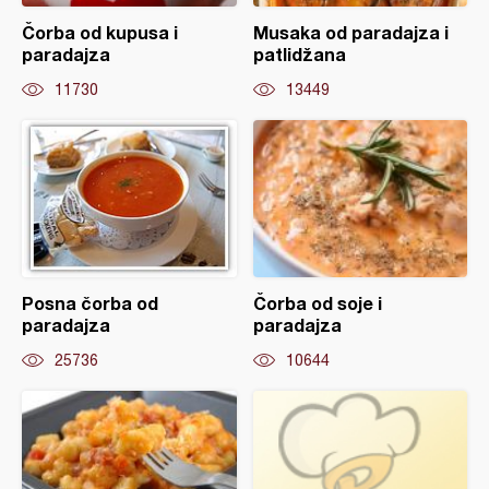
Čorba od kupusa i
Musaka od paradajza i
paradajza
patlidžana
11730
13449
Posna čorba od
Čorba od soje i
paradajza
paradajza
25736
10644