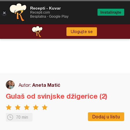
Recepti - Kuvar
Instalirajte
Recepti.com
Besplatna - Google Play
Ulogujte se
Aneta Matić
Autor:
Gulaš od svinjske džigerice (2)
Dodaj u listu
70 min