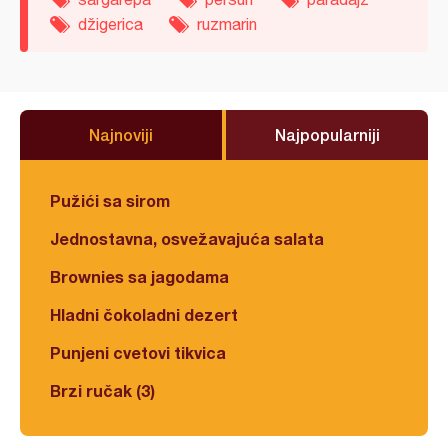
džigerica
ruzmarin
Najnoviji
Najpopularniji
Pužići sa sirom
Jednostavna, osvežavajuća salata
Brownies sa jagodama
Hladni čokoladni dezert
Punjeni cvetovi tikvica
Brzi ručak (3)