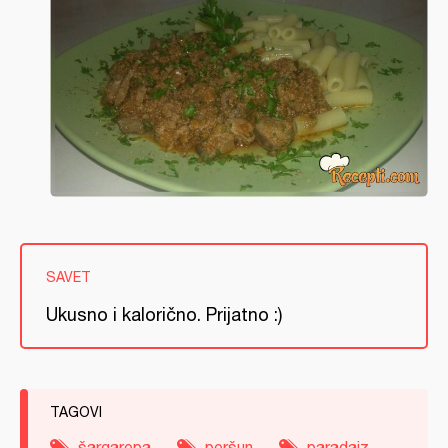
SAVET
Ukusno i kalorično. Prijatno :)
TAGOVI
šargarepa
peršun
paradajz