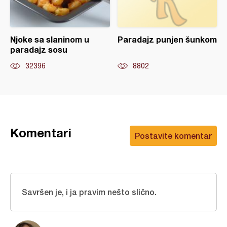
Njoke sa slaninom u
Paradajz punjen šunkom
paradajz sosu
32396
8802
Komentari
Postavite komentar
Savršen je, i ja pravim nešto slično.