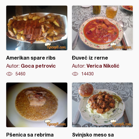
Amerikan spare ribs
Đuveč iz rerne
Goca petrovic
Verica Nikolić
Autor:
Autor:
5460
14430
Pšenica sa rebrima
Svinjsko meso sa