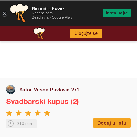
Recepti - Kuvar
Instalirajte
Recepti.com
Besplatna - Google Play
Ulogujte se
Vesna Pavlovic 271
Autor:
Svadbarski kupus (2)
Dodaj u listu
210 min