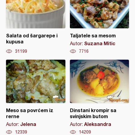
Salata od šargarepe i
Taljatele sa mesom
kupusa
Suzana Mitic
Autor:
31199
7716
Meso sa povrćem iz
Dinstani krompir sa
rerne
svinjskim butom
Jelena
Aleksandra
Autor:
Autor:
12339
14209