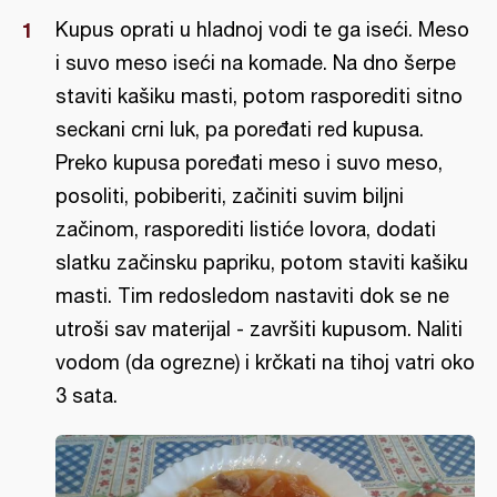
Kupus oprati u hladnoj vodi te ga iseći. Meso
i suvo meso iseći na komade. Na dno šerpe
staviti kašiku masti, potom rasporediti sitno
seckani crni luk, pa poređati red kupusa.
Preko kupusa poređati meso i suvo meso,
posoliti, pobiberiti, začiniti suvim biljni
začinom, rasporediti listiće lovora, dodati
slatku začinsku papriku, potom staviti kašiku
masti. Tim redosledom nastaviti dok se ne
utroši sav materijal - završiti kupusom. Naliti
vodom (da ogrezne) i krčkati na tihoj vatri oko
3 sata.