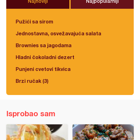
Najnoviji
Najpopularniji
Pužići sa sirom
Jednostavna, osvežavajuća salata
Brownies sa jagodama
Hladni čokoladni dezert
Punjeni cvetovi tikvica
Brzi ručak (3)
Isprobao sam