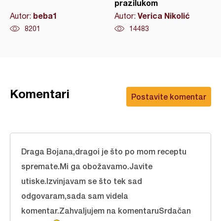
prazilukom
beba1
Verica Nikolić
Autor:
Autor:
8201
14483
Komentari
Postavite komentar
Draga Bojana,dragoi je što po mom receptu
spremate.Mi ga obožavamo.Javite
utiske.Izvinjavam se što tek sad
odgovaram,sada sam videla
komentar.Zahvaljujem na komentaruSrdačan