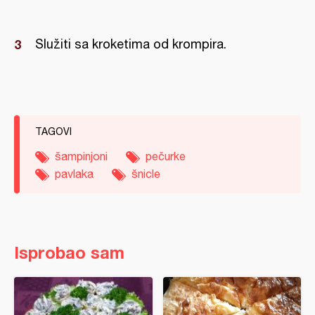
Služiti sa kroketima od krompira.
TAGOVI
šampinjoni
pečurke
pavlaka
šnicle
Isprobao sam