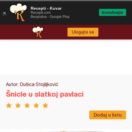
Recepti - Kuvar
Instalirajte
Recepti.com
Besplatna - Google Play
Ulogujte se
Autor: Dušica Stojiljković
Šnicle u slatkoj pavlaci
Dodaj u listu