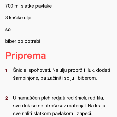
700 ml slatke pavlake
3 kašike ulja
so
biber po potrebi
Priprema
Šnicle ispohovati. Na ulju propržiti luk, dodati
šampinjone, pa začiniti solju i biberom.
U namašćen pleh redjati red šnicli, red fila,
sve dok se ne utroši sav materijal. Na kraju
sve naliti slatkom pavlakom i zapeći.