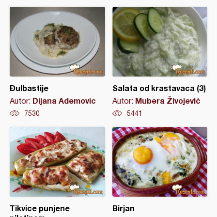
Đulbastije
Salata od krastavaca (3)
Dijana Ademovic
Mubera Živojević
Autor:
Autor:
7530
5441
Tikvice punjene
Birjan