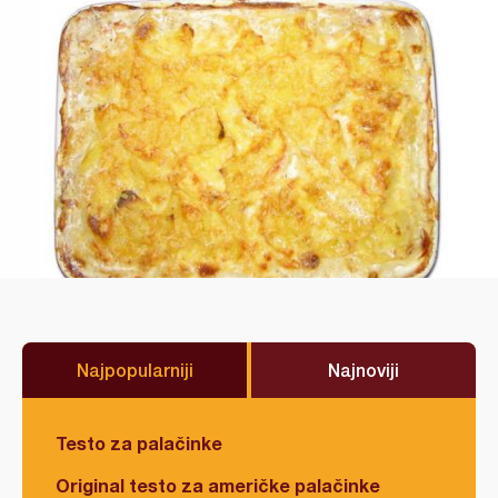
Najpopularniji
Najnoviji
Testo za palačinke
Original testo za američke palačinke