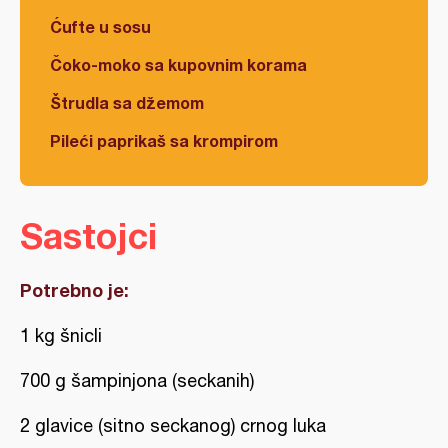
Ćufte u sosu
Čoko-moko sa kupovnim korama
Štrudla sa džemom
Pileći paprikaš sa krompirom
Sastojci
Potrebno je:
1 kg šnicli
700 g šampinjona (seckanih)
2 glavice (sitno seckanog) crnog luka