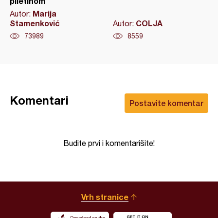
piletinom
Marija
Autor:
Stamenković
COLJA
Autor:
73989
8559
Komentari
Postavite komentar
Budite prvi i komentarišite!
Vrh stranice