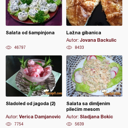
Salata od šampinjona
Lažna gibanica
Jovana Backulic
Autor:
46797
8433
Sladoled od jagoda (2)
Salata sa dimljenim
pilećim mesom
Verica Damjanovic
Sladjana Bokic
Autor:
Autor:
7754
5639