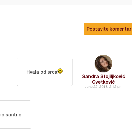
Postavite komentar
Hvala od srca
Sandra Stojiljković
Cvetković
June 22, 2018, 2:12 pm
no santno