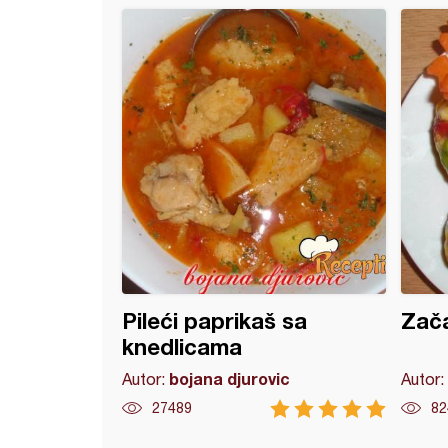
e paprike sa medom
Pileći paprikaš sa
Zača
knedlicama
bojana djurovic
Autor:
Autor:
27489
82