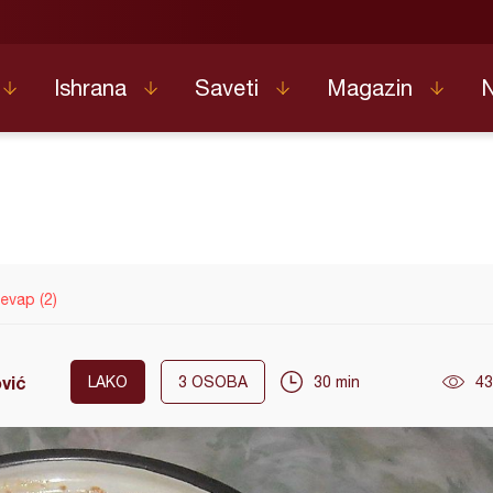
Ishrana
Saveti
Magazin
evap (2)
ović
LAKO
3
OSOBA
30 min
43