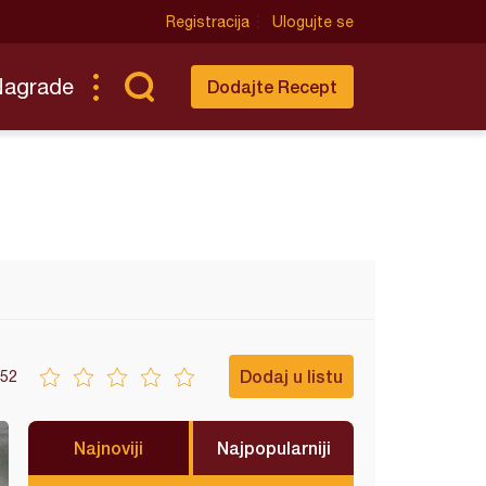
Registracija
Ulogujte se
Nagrade
Dodajte Recept
Dodaj u listu
52
Najnoviji
Najpopularniji