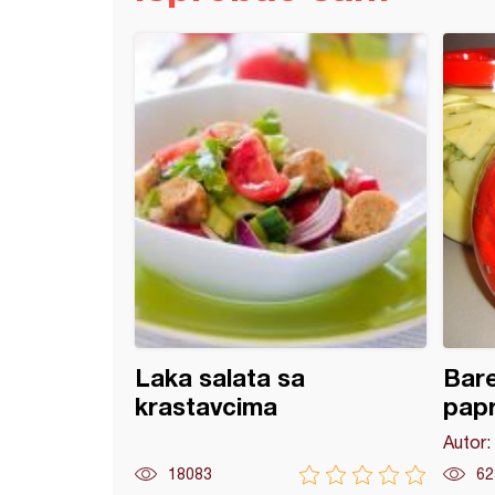
i obrok
Laka salata sa
Bare
krastavcima
papr
Autor:
18083
62