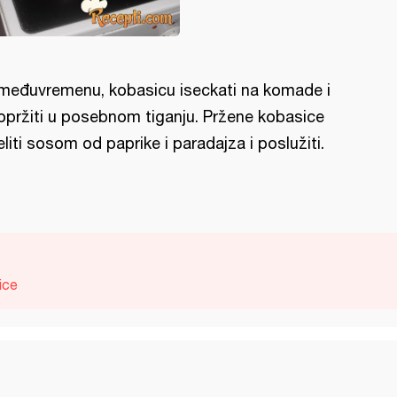
međuvremenu, kobasicu iseckati na komade i
opržiti u posebnom tiganju. Pržene kobasice
eliti sosom od paprike i paradajza i poslužiti.
ice