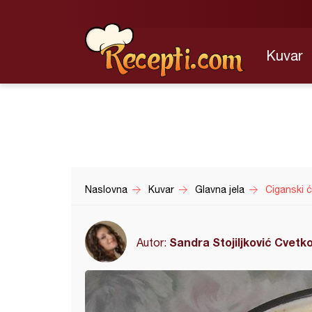
Kuvar
Naslovna
Kuvar
Glavna jela
Ciganski ć
Sandra Stojiljković Cvetk
Autor: