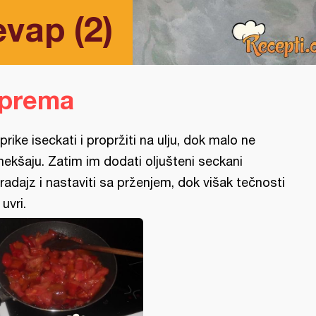
vap (2)
iprema
prike iseckati i propržiti na ulju, dok malo ne
ekšaju. Zatim im dodati oljušteni seckani
radajz i nastaviti sa prženjem, dok višak tečnosti
 uvri.