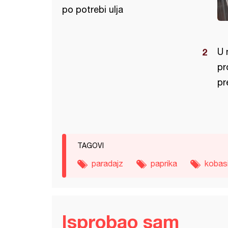
po potrebi ulja
U 
pr
pr
TAGOVI
paradajz
paprika
kobas
Isprobao sam