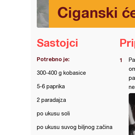
Ciganski će
Sastojci
Pr
Potrebno je:
Pa
om
300-400 g kobasice
pa
5-6 paprika
ne
2 paradajza
po ukusu soli
po ukusu suvog biljnog začina