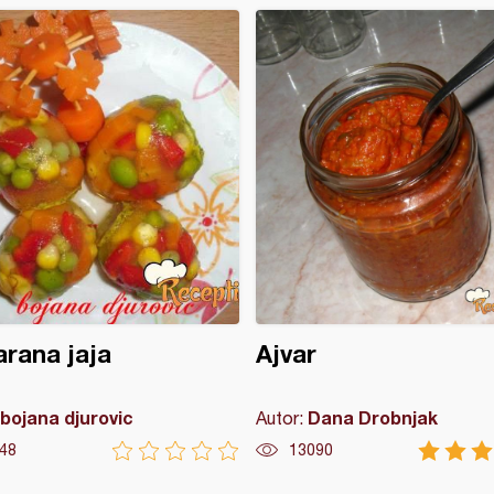
rana jaja
Ajvar
bojana djurovic
Dana Drobnjak
Autor:
48
13090