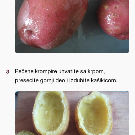
Pečene krompire uhvatite sa krpom,
presecite gornji deo i izdubite kašikicom.