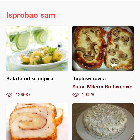
Isprobao sam
Salata od krompira
Topli sendviči
Milena Radivojević
Autor:
126687
19026