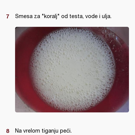
Smesa za "koralj" od testa, vode i ulja.
Na vrelom tiganju peći.