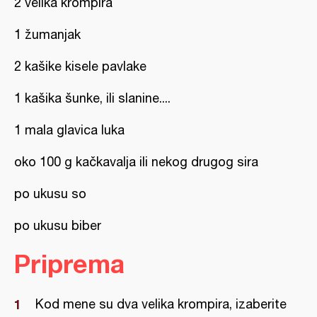
2 velika krompira
1 žumanjak
2 kašike kisele pavlake
1 kašika šunke, ili slanine....
1 mala glavica luka
oko 100 g kačkavalja ili nekog drugog sira
po ukusu so
po ukusu biber
Priprema
Kod mene su dva velika krompira, izaberite