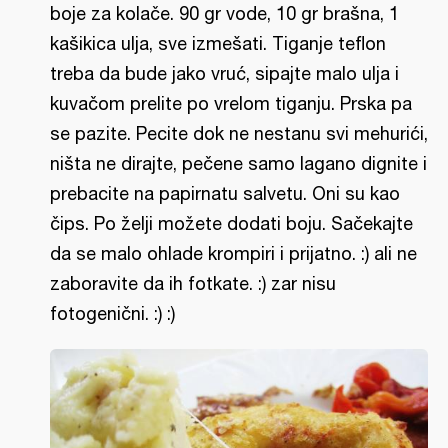
boje za kolače. 90 gr vode, 10 gr brašna, 1
kašikica ulja, sve izmešati. Tiganje teflon
treba da bude jako vruć, sipajte malo ulja i
kuvačom prelite po vrelom tiganju. Prska pa
se pazite. Pecite dok ne nestanu svi mehurići,
ništa ne dirajte, pečene samo lagano dignite i
prebacite na papirnatu salvetu. Oni su kao
čips. Po želji možete dodati boju. Sačekajte
da se malo ohlade krompiri i prijatno. :) ali ne
zaboravite da ih fotkate. :) zar nisu
fotogenični. :) :)