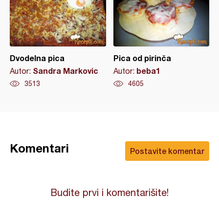
Dvodelna pica
Pica od pirinča
Sandra Markovic
beba1
Autor:
Autor:
3513
4605
Komentari
Postavite komentar
Budite prvi i komentarišite!