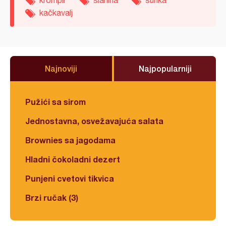
krompir
slanina
šunka
kačkavalj
Najnoviji
Najpopularniji
Pužići sa sirom
Jednostavna, osvežavajuća salata
Brownies sa jagodama
Hladni čokoladni dezert
Punjeni cvetovi tikvica
Brzi ručak (3)