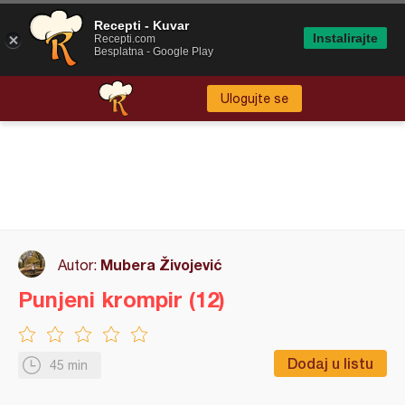
Recepti - Kuvar
Instalirajte
Recepti.com
Besplatna - Google Play
Ulogujte se
Mubera Živojević
Autor:
Punjeni krompir (12)
Dodaj u listu
45 min