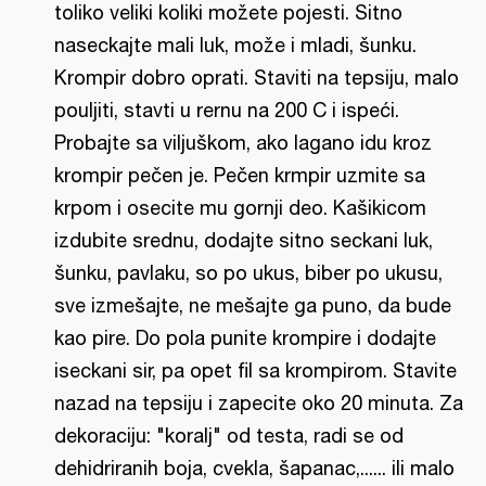
toliko veliki koliki možete pojesti. Sitno
naseckajte mali luk, može i mladi, šunku.
Krompir dobro oprati. Staviti na tepsiju, malo
pouljiti, stavti u rernu na 200 C i ispeći.
Probajte sa viljuškom, ako lagano idu kroz
krompir pečen je. Pečen krmpir uzmite sa
krpom i osecite mu gornji deo. Kašikicom
izdubite srednu, dodajte sitno seckani luk,
šunku, pavlaku, so po ukus, biber po ukusu,
sve izmešajte, ne mešajte ga puno, da bude
kao pire. Do pola punite krompire i dodajte
iseckani sir, pa opet fil sa krompirom. Stavite
nazad na tepsiju i zapecite oko 20 minuta. Za
dekoraciju: "koralj" od testa, radi se od
dehidriranih boja, cvekla, šapanac,...... ili malo