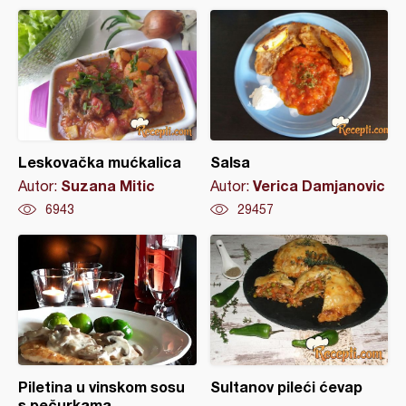
Leskovačka mućkalica
Salsa
Suzana Mitic
Verica Damjanovic
Autor:
Autor:
6943
29457
Piletina u vinskom sosu
Sultanov pileći ćevap
s pečurkama