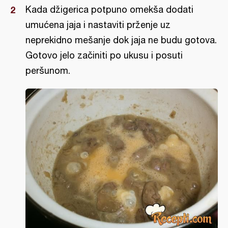
Kada džigerica potpuno omekša dodati
umućena jaja i nastaviti prženje uz
neprekidno mešanje dok jaja ne budu gotova.
Gotovo jelo začiniti po ukusu i posuti
peršunom.