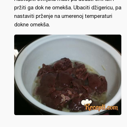
pržiti ga dok ne omekša. Ubaciti džigericu, pa
nastaviti prženje na umerenoj temperaturi
dokne omekša.