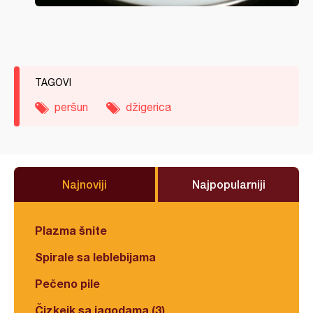
TAGOVI
peršun
džigerica
Najnoviji
Najpopularniji
Plazma šnite
Spirale sa leblebijama
Pečeno pile
Čizkejk sa jagodama (3)