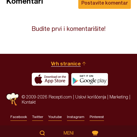
Komentari
Postavite komentar
Budite prvi i komentarišite!
Vrh stranice
© 2009-2026 Recepti.com |
Uslovi korišćenja
|
Marketing
|
Kontakt
Facebook
Twitter
Youtube
Instagram
Pinterest
Site by:
HALO