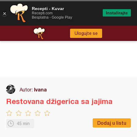
Recepti - Kuvar
Instalirajte
Recepti.com
Besplatna - Google Play
Ulogujte se
Ivana
Autor:
Restovana džigerica sa jajima
Dodaj u listu
45 min