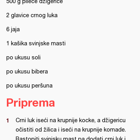
500 g pileće džigerice
2 glavice crnog luka
6 jaja
1 kašika svinjske masti
po ukusu soli
po ukusu bibera
po ukusu peršuna
Priprema
Crni luk iseći na krupnije kocke, a džigericu
očistiti od žilica i iseći na krupnije komade.
Rastopiti svinjsku mast pa dodati crni luk i