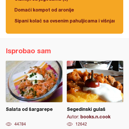
Domaći kompot od aronije
Sipani kolač sa ovsenim pahuljicama i višnjama
Isprobao sam
Salata od šargarepe
Segedinski gulaš
books.n.cook
Autor:
44784
12642