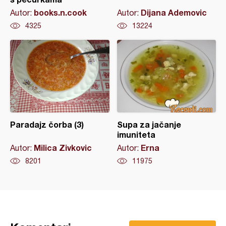
books.n.cook
Dijana Ademovic
Autor:
Autor:
4325
13224
Paradajz čorba (3)
Supa za jačanje
imuniteta
Milica Zivkovic
Erna
Autor:
Autor:
8201
11975