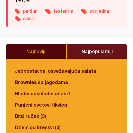
TAGOVI
peršun
testenina
svinjetina
šnicle
Najnoviji
Najpopularniji
Jednostavna, osvežavajuća salata
Brownies sa jagodama
Hladni čokoladni dezert
Punjeni cvetovi tikvica
Brzi ručak (3)
Džem od breskvi (3)