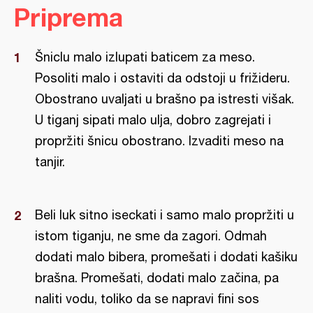
Priprema
Šniclu malo izlupati baticem za meso.
Posoliti malo i ostaviti da odstoji u frižideru.
Obostrano uvaljati u brašno pa istresti višak.
U tiganj sipati malo ulja, dobro zagrejati i
propržiti šnicu obostrano. Izvaditi meso na
tanjir.
Beli luk sitno iseckati i samo malo propržiti u
istom tiganju, ne sme da zagori. Odmah
dodati malo bibera, promešati i dodati kašiku
brašna. Promešati, dodati malo začina, pa
naliti vodu, toliko da se napravi fini sos