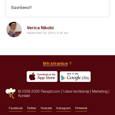
Savršeno!!
Verica Nikolić
September 30, 2018, 8:35 am
Vrh stranice
© 2009-2026 Recepti.com |
Uslovi korišćenja
|
Marketing
|
Kontakt
Facebook
Twitter
Youtube
Instagram
Pinterest