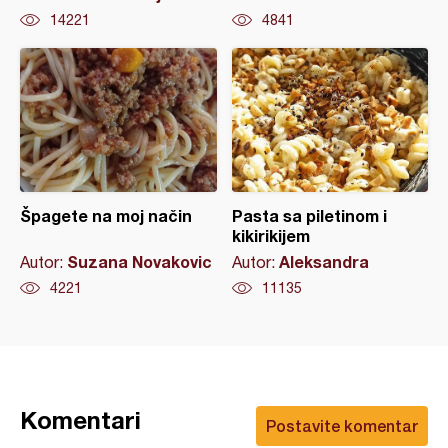
14221
4841
Špagete na moj način
Pasta sa piletinom i
kikirikijem
Suzana Novakovic
Aleksandra
Autor:
Autor:
4221
11135
Komentari
Postavite komentar