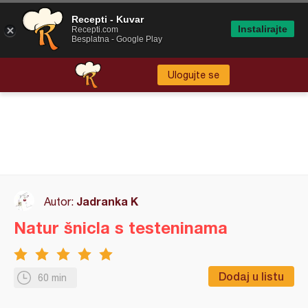
Recepti - Kuvar
Instalirajte
Recepti.com
Besplatna - Google Play
Ulogujte se
Jadranka K
Autor:
Natur šnicla s testeninama
Dodaj u listu
60 min