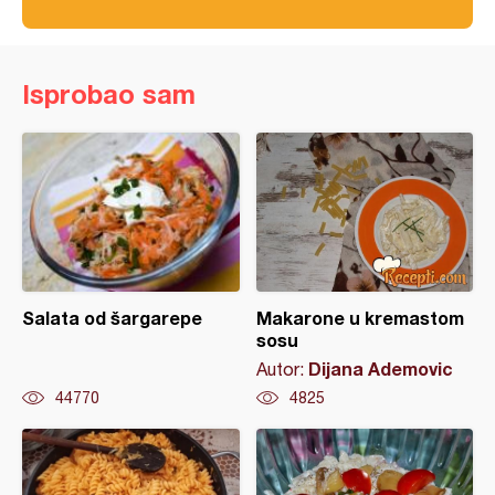
Isprobao sam
Salata od šargarepe
Makarone u kremastom
sosu
Dijana Ademovic
Autor:
44770
4825