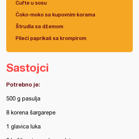
Ćufte u sosu
Čoko-moko sa kupovnim korama
Štrudla sa džemom
Pileći paprikaš sa krompirom
Sastojci
Potrebno je:
500 g pasulja
8 korena šargarepe
1 glavica luka