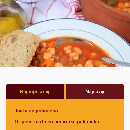
Najpopularniji
Najnoviji
Testo za palačinke
Original testo za američke palačinke