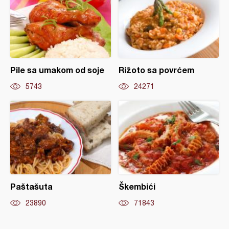
Pile sa umakom od soje
Rižoto sa povrćem
5743
24271
Paštašuta
Škembići
23890
71843