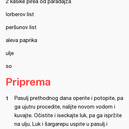
2 kašike pirea od paradajza
lorberov list
peršunov list
aleva paprika
ulje
so
Priprema
Pasulj prethodnog dana operite i potopite, pa
ga ujutru procedite, nalijte novom vodom i
kuvajte. Očistite i iseckajte luk, pa ga ispržite
na ulju. Luk i šargarepu uspite u pasulj i