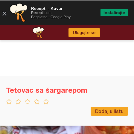
Recepti - Kuvar
Instalirajte
Recepti.com
Besplatna - Google Play
Ulogujte se
Tetovac sa šargarepom
Dodaj u listu