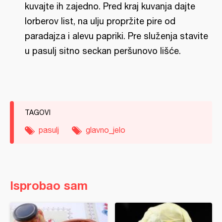
kuvajte ih zajedno. Pred kraj kuvanja dajte
lorberov list, na ulju propržite pire od
paradajza i alevu papriki. Pre služenja stavite
u pasulj sitno seckan peršunovo lišće.
TAGOVI
pasulj
glavno_jelo
Isprobao sam