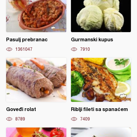
Pasulj prebranac
Gurmanski kupus
1361047
7910
Goveđi rolat
Riblji fileti sa spanaćem
8789
7409