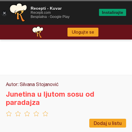
Recepti - Kuvar
Instalirajte
Recepti.com
Besplatna - Google Play
Ulogujte se
Autor: Silvana Stojanović
Junetina u ljutom sosu od
paradajza
Dodaj u listu