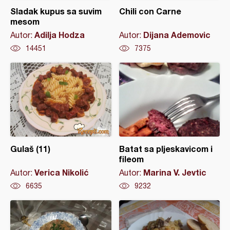
Sladak kupus sa suvim
Chili con Carne
mesom
Adilja Hodza
Dijana Ademovic
Autor:
Autor:
14451
7375
Gulaš (11)
Batat sa pljeskavicom i
fileom
Verica Nikolić
Marina V. Jevtic
Autor:
Autor:
6635
9232