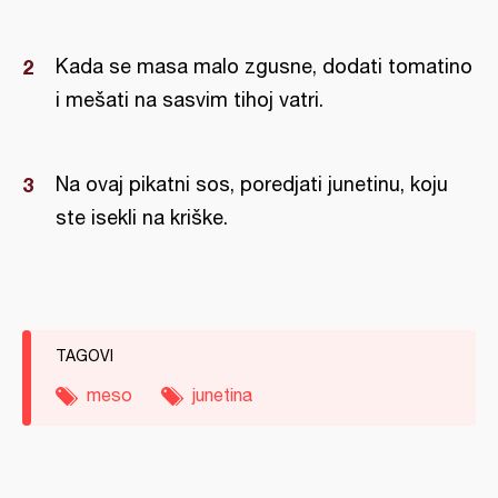
Kada se masa malo zgusne, dodati tomatino
i mešati na sasvim tihoj vatri.
Na ovaj pikatni sos, poredjati junetinu, koju
ste isekli na kriške.
TAGOVI
meso
junetina