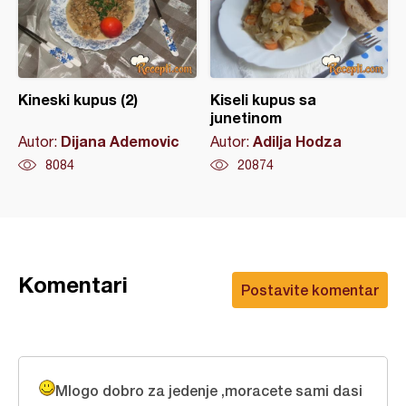
Kineski kupus (2)
Kiseli kupus sa
junetinom
Dijana Ademovic
Adilja Hodza
Autor:
Autor:
8084
20874
Komentari
Postavite komentar
Mlogo dobro za jedenje ,moracete sami dasi