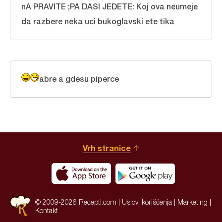
nA PRAVITE ;PA DASI JEDETE: Koj ova neumeje
da razbere neka uci bukoglavski ete tika
abre a gdesu piperce
Vrh stranice
© 2009-2026 Recepti.com |
Uslovi korišćenja
|
Marketing
|
Kontakt