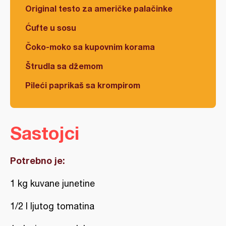
Original testo za američke palačinke
Ćufte u sosu
Čoko-moko sa kupovnim korama
Štrudla sa džemom
Pileći paprikaš sa krompirom
Sastojci
Potrebno je:
1 kg kuvane junetine
1/2 l ljutog tomatina