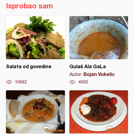
Isprobao sam
Salata od govedine
Gulaš Ala GaLa
Bojan Vukelic
Autor:
10662
4600