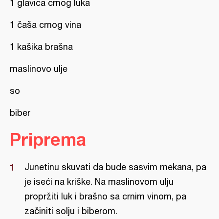
1 glavica crnog luka
1 čaša crnog vina
1 kašika brašna
maslinovo ulje
so
biber
Priprema
Junetinu skuvati da bude sasvim mekana, pa
je iseći na kriške. Na maslinovom ulju
propržiti luk i brašno sa crnim vinom, pa
začiniti solju i biberom.