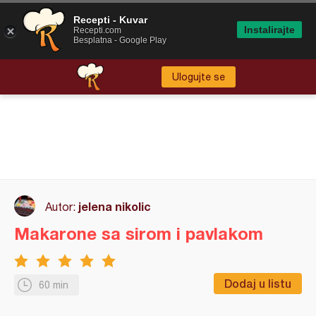
Recepti - Kuvar
Instalirajte
Recepti.com
Besplatna - Google Play
Ulogujte se
jelena nikolic
Autor:
Makarone sa sirom i pavlakom
Dodaj u listu
60 min