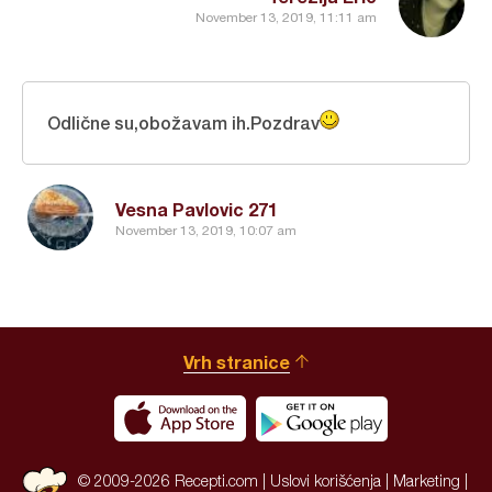
November 13, 2019, 11:11 am
Odlične su,obožavam ih.Pozdrav
Vesna Pavlovic 271
November 13, 2019, 10:07 am
Vrh stranice
© 2009-2026 Recepti.com |
Uslovi korišćenja
|
Marketing
|