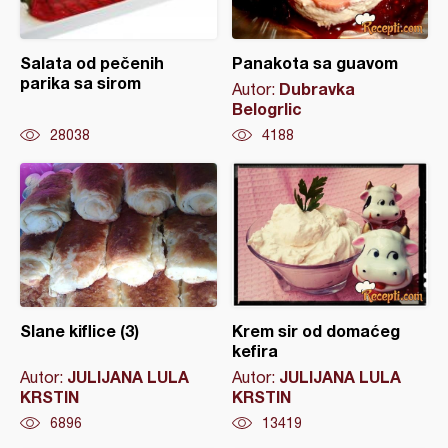
Salata od pečenih
Panakota sa guavom
parika sa sirom
Dubravka
Autor:
Belogrlic
28038
4188
Slane kiflice (3)
Krem sir od domaćeg
kefira
JULIJANA LULA
JULIJANA LULA
Autor:
Autor:
KRSTIN
KRSTIN
6896
13419