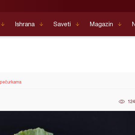
Ishrana
Saveti
Magazin
a pečurkama
124