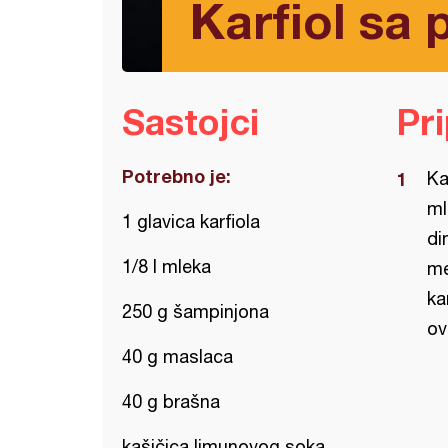
Karfiol sa
Sastojci
Pr
Potrebno je:
Ka
ml
1 glavica karfiola
di
1/8 l mleka
me
ka
250 g šampinjona
ov
40 g maslaca
40 g brašna
kašičica limunovog soka