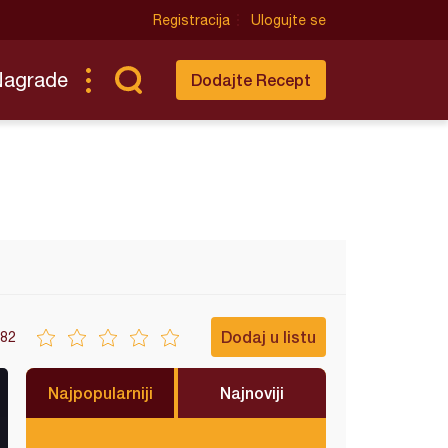
Registracija
Ulogujte se
Nagrade
Dodajte Recept
Dodaj u listu
82
Najpopularniji
Najnoviji