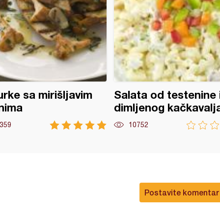
rke sa mirišljavim
Salata od testenine 
nima
dimljenog kačkavalj
359
10752
Postavite komentar