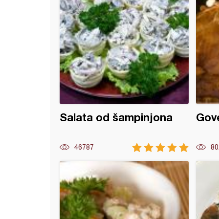
Salata od šampinjona
Gove
46787
80
mka sa pečurkama