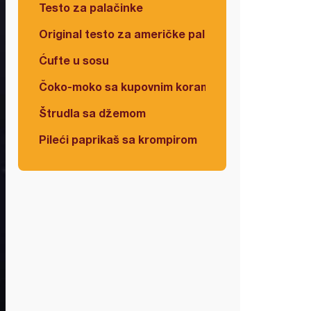
Testo za palačinke
Original testo za američke palačinke
Ćufte u sosu
Čoko-moko sa kupovnim korama
Štrudla sa džemom
Pileći paprikaš sa krompirom