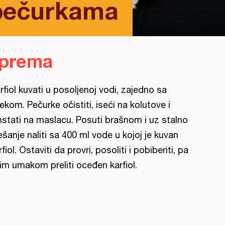
 pečurkama
iprema
rfiol kuvati u posoljenoj vodi, zajedno sa
ekom. Pečurke očistiti, iseći na kolutove i
nstati na maslacu. Posuti brašnom i uz stalno
šanje naliti sa 400 ml vode u kojoj je kuvan
rfiol. Ostaviti da provri, posoliti i pobiberiti, pa
im umakom preliti oceđen karfiol.