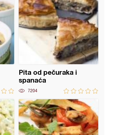
Pita od pečuraka i
spanaća
7204