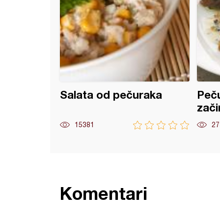
Salata od pečuraka
Peču
zači
15381
27
Komentari