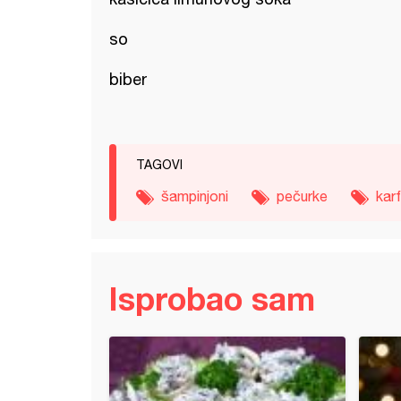
so
biber
TAGOVI
šampinjoni
pečurke
karf
Isprobao sam
od pečuraka i spanaća