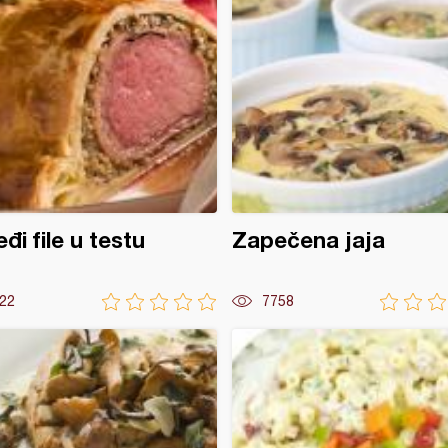
đi file u testu
Zapečena jaja
22
7758