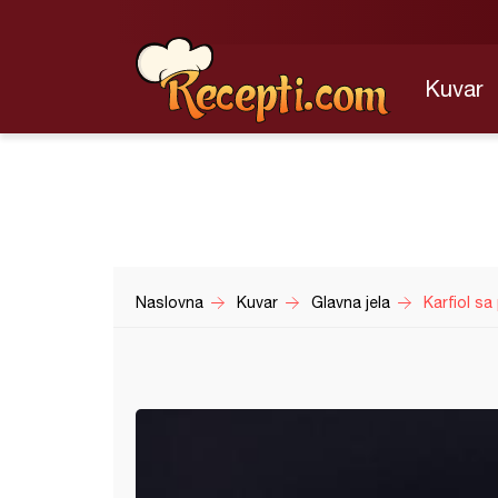
Kuvar
Naslovna
Kuvar
Glavna jela
Karfiol s