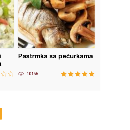
i
Pastrmka sa pečurkama
a
10155