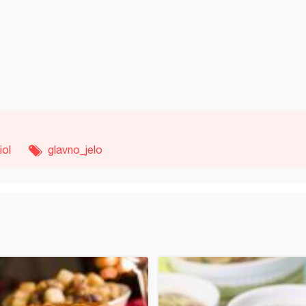
iol
glavno_jelo