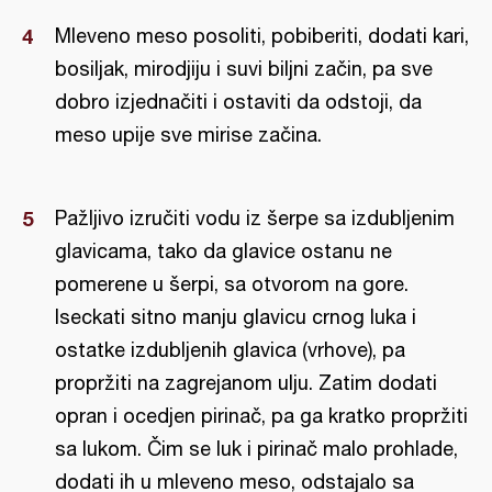
Mleveno meso posoliti, pobiberiti, dodati kari,
bosiljak, mirodjiju i suvi biljni začin, pa sve
dobro izjednačiti i ostaviti da odstoji, da
meso upije sve mirise začina.
Pažljivo izručiti vodu iz šerpe sa izdubljenim
glavicama, tako da glavice ostanu ne
pomerene u šerpi, sa otvorom na gore.
Iseckati sitno manju glavicu crnog luka i
ostatke izdubljenih glavica (vrhove), pa
propržiti na zagrejanom ulju. Zatim dodati
opran i ocedjen pirinač, pa ga kratko propržiti
sa lukom. Čim se luk i pirinač malo prohlade,
dodati ih u mleveno meso, odstajalo sa