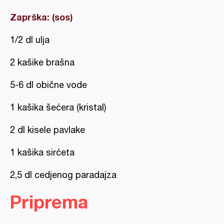
Zaprška: (sos)
1/2 dl ulja
2 kašike brašna
5-6 dl obične vode
1 kašika šećera (kristal)
2 dl kisele pavlake
1 kašika sirćeta
2,5 dl cedjenog paradajza
Priprema