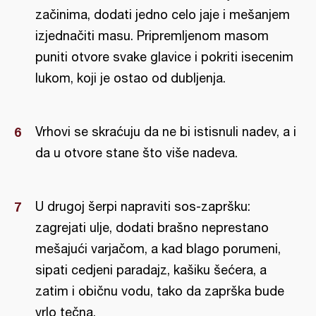
začinima, dodati jedno celo jaje i mešanjem
izjednačiti masu. Pripremljenom masom
puniti otvore svake glavice i pokriti isecenim
lukom, koji je ostao od dubljenja.
Vrhovi se skraćuju da ne bi istisnuli nadev, a i
da u otvore stane što više nadeva.
U drugoj šerpi napraviti sos-zapršku:
zagrejati ulje, dodati brašno neprestano
mešajući varjačom, a kad blago porumeni,
sipati cedjeni paradajz, kašiku šećera, a
zatim i običnu vodu, tako da zaprška bude
vrlo tečna.