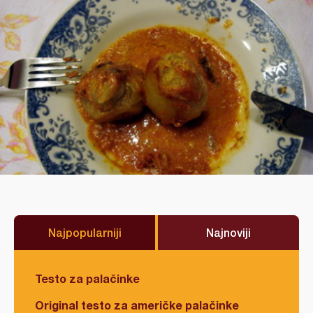
Najpopularniji
Najnoviji
Testo za palačinke
Original testo za američke palačinke