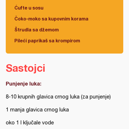
Ćufte u sosu
Čoko-moko sa kupovnim korama
Štrudla sa džemom
Pileći paprikaš sa krompirom
Sastojci
Punjenje luka:
8-10 krupnih glavica crnog luka (za punjenje)
1 manja glavica crnog luka
oko 1 l ključale vode