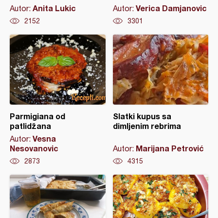
Anita Lukic
Verica Damjanovic
Autor:
Autor:
2152
3301
Parmigiana od
Slatki kupus sa
patlidžana
dimljenim rebrima
Vesna
Autor:
Nesovanovic
Marijana Petrović
Autor:
2873
4315