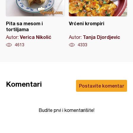
Pita sa mesom i
Vrćeni krompiri
tortiljama
Verica Nikolić
Tanja Djordjevic
Autor:
Autor:
4613
4333
Komentari
Postavite komentar
Budite prvi i komentarišite!