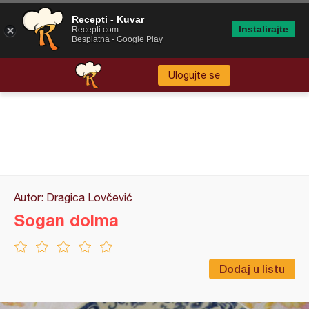
Recepti - Kuvar
Instalirajte
Recepti.com
Besplatna - Google Play
Ulogujte se
Autor: Dragica Lovčević
Sogan dolma
Dodaj u listu