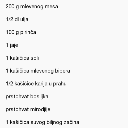
200 g mlevenog mesa
1/2 dl ulja
100 g pirinča
1 jaje
1 kašičica soli
1 kašičica mlevenog bibera
1/2 kašičice karija u prahu
prstohvat bosiljka
prstohvat mirodjije
1 kašičica suvog biljnog začina