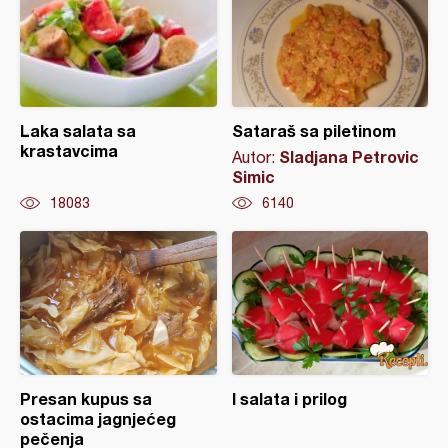
Laka salata sa
Sataraš sa piletinom
krastavcima
Sladjana Petrovic
Autor:
Simic
18083
6140
Presan kupus sa
I salata i prilog
ostacima jagnjećeg
pečenja