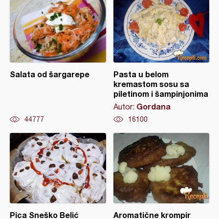
Salata od šargarepe
Pasta u belom
kremastom sosu sa
piletinom i šampinjonima
Gordana
Autor:
44777
16100
Pica Sneško Belić
Aromatične krompir