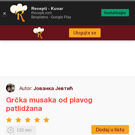
Recepti - Kuvar
Instalirajte
Recepti.com
Besplatna - Google Play
Ulogujte se
Јованка Јевтић
Autor:
Grčka musaka od plavog
patlidžana
Dodaj u listu
120 min