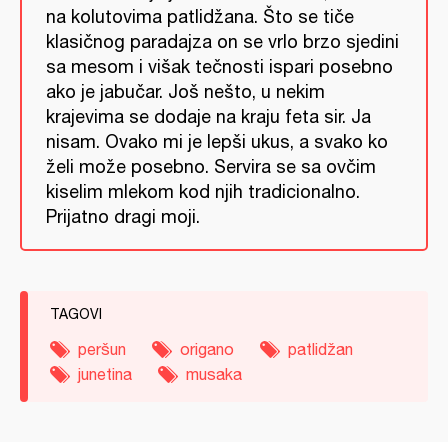
na kolutovima patlidžana. Što se tiče
klasičnog paradajza on se vrlo brzo sjedini
sa mesom i višak tečnosti ispari posebno
ako je jabučar. Još nešto, u nekim
krajevima se dodaje na kraju feta sir. Ja
nisam. Ovako mi je lepši ukus, a svako ko
želi može posebno. Servira se sa ovčim
kiselim mlekom kod njih tradicionalno.
Prijatno dragi moji.
TAGOVI
peršun
origano
patlidžan
junetina
musaka