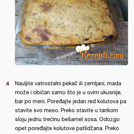
Nauljite vatrostalni pekač ili zemljani, mada
može i običan samo što je u ovim ukusnije,
bar po meni. Poređajte jedan red kolutova pa
stavite svo meso. Preko stavite u tankom
sloju jednu trećinu bešamel sosa. Odozgo
opet poređajte kolutove patlidžana. Preko