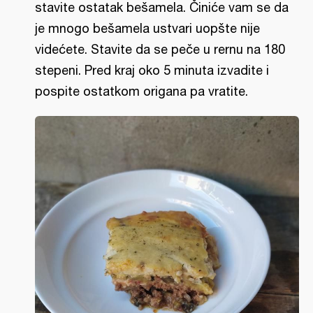
stavite ostatak bešamela. Činiće vam se da
je mnogo bešamela ustvari uopšte nije
videćete. Stavite da se peče u rernu na 180
stepeni. Pred kraj oko 5 minuta izvadite i
pospite ostatkom origana pa vratite.