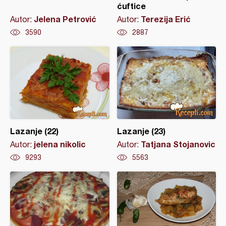
ćuftice
Jelena Petrović
Terezija Erić
Autor:
Autor:
3590
2887
Lazanje (22)
Lazanje (23)
jelena nikolic
Tatjana Stojanovic
Autor:
Autor:
9293
5563