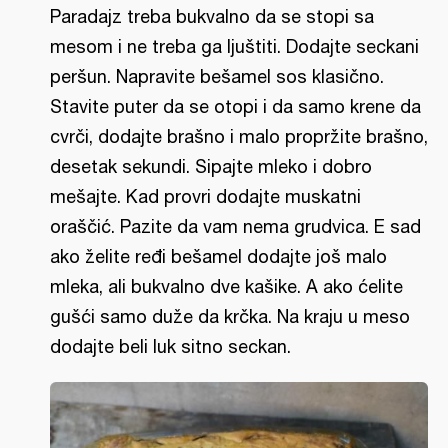
Paradajz treba bukvalno da se stopi sa
mesom i ne treba ga ljuštiti. Dodajte seckani
peršun. Napravite bešamel sos klasično.
Stavite puter da se otopi i da samo krene da
cvrči, dodajte brašno i malo propržite brašno,
desetak sekundi. Sipajte mleko i dobro
mešajte. Kad provri dodajte muskatni
oraščić. Pazite da vam nema grudvica. E sad
ako želite ređi bešamel dodajte još malo
mleka, ali bukvalno dve kašike. A ako ćelite
gušći samo duže da krčka. Na kraju u meso
dodajte beli luk sitno seckan.