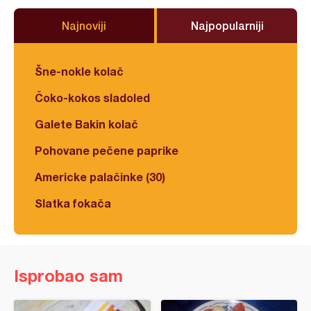
Najnoviji
Najpopularniji
Šne-nokle kolač
Čoko-kokos sladoled
Galete Bakin kolač
Pohovane pečene paprike
Americke palačinke (30)
Slatka fokača
Isprobao sam