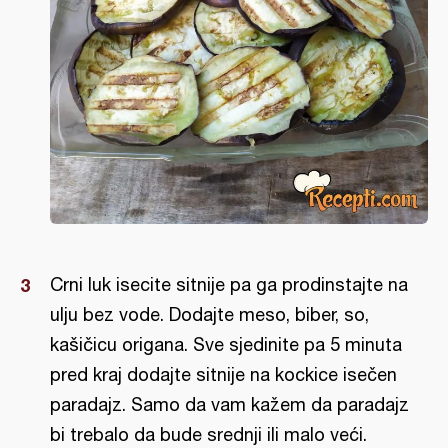
Crni luk isecite sitnije pa ga prodinstajte na
ulju bez vode. Dodajte meso, biber, so,
kašičicu origana. Sve sjedinite pa 5 minuta
pred kraj dodajte sitnije na kockice isečen
paradajz. Samo da vam kažem da paradajz
bi trebalo da bude srednji ili malo veći.