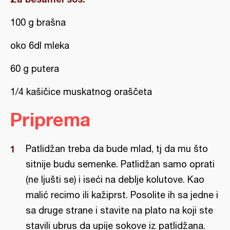
100 g brašna
oko 6dl mleka
60 g putera
1/4 kašičice muskatnog oraščeta
Priprema
Patlidžan treba da bude mlad, tj da mu što
sitnije budu semenke. Patlidžan samo oprati
(ne ljušti se) i iseći na deblje kolutove. Kao
malić recimo ili kažiprst. Posolite ih sa jedne i
sa druge strane i stavite na plato na koji ste
stavili ubrus da upije sokove iz patlidžana.