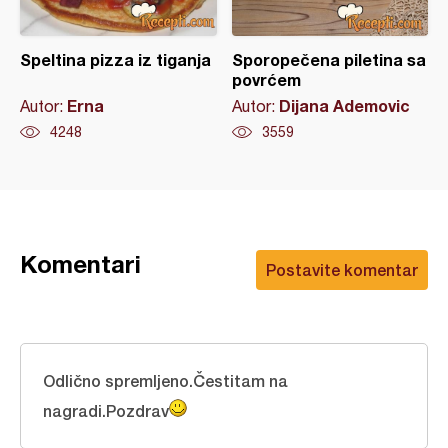
Speltina pizza iz tiganja
Sporopečena piletina sa
povrćem
Erna
Dijana Ademovic
Autor:
Autor:
4248
3559
Komentari
Postavite komentar
Odlično spremljeno.Čestitam na
nagradi.Pozdrav