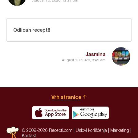
August 10, 2020, 12:21 pm
Odlican recept!!
Jasmina
August 10, 2020, 9:49 am
Vrh stranice
© 2009-2026 Recepti.com |
Uslovi korišćenja
|
Marketing
|
Kontakt