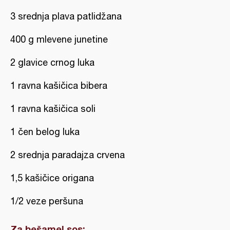
3 srednja plava patlidžana
400 g mlevene junetine
2 glavice crnog luka
1 ravna kašičica bibera
1 ravna kašičica soli
1 čen belog luka
2 srednja paradajza crvena
1,5 kašičice origana
1/2 veze peršuna
Za bešamel sos: