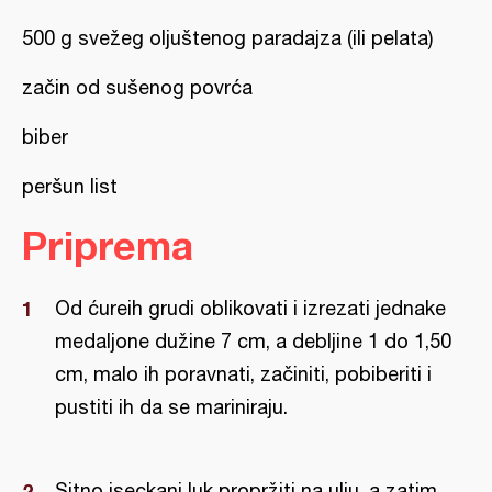
500 g svežeg oljuštenog paradajza (ili pelata)
začin od sušenog povrća
biber
peršun list
Priprema
Od ćureih grudi oblikovati i izrezati jednake
medaljone dužine 7 cm, a debljine 1 do 1,50
cm, malo ih poravnati, začiniti, pobiberiti i
pustiti ih da se mariniraju.
Sitno iseckani luk propržiti na ulju, a zatim