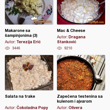
Makarone sa
Mac & Cheese
šampinjonima (3)
Dragana
Autor:
Terezija Erić
Stanković
Autor:
3446
9210
Salata na trake
Zapečena testenina sa
kulenom i ajvarom
Čokoladna Popy
Olivera
Autor:
Autor: