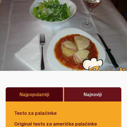
Najpopularniji
Najnoviji
Testo za palačinke
Original testo za američke palačinke