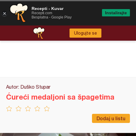
Recepti - Kuvar
Instalirajte
Recepti.com
Besplatna - Google Play
Ulogujte se
Autor: Duško Stupar
Ćureći medaljoni sa špagetima
Dodaj u listu