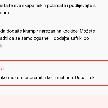
nstajte sve skupa nekih pola sata i podlijevajte s
dom.
da dodajte krumpir narezan na kockice. Možete
stiti da se samo zgusne ili dodajte zafrik, po
ji.
VET
ko možete pripremiti i kelj i mahune. Dobar tek!