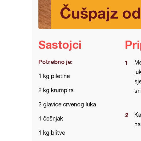
Čušpajz od 
Sastojci
Pr
Potrebno je:
Me
lu
1 kg piletine
sj
2 kg krumpira
sm
2 glavice crvenog luka
Ka
1 češnjak
na
1 kg blitve