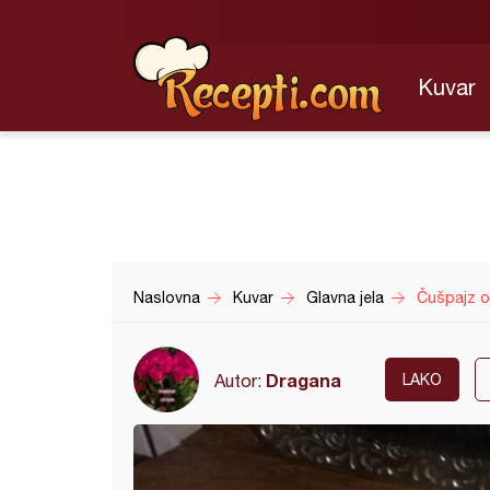
Kuvar
Naslovna
Kuvar
Glavna jela
Čušpajz o
Dragana
Autor:
LAKO