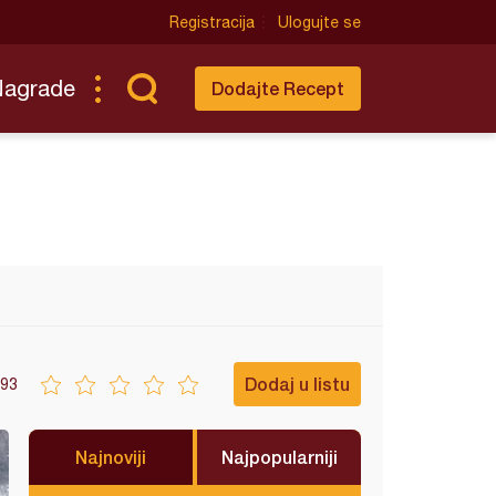
Registracija
Ulogujte se
Nagrade
Dodajte Recept
Dodaj u listu
93
Najnoviji
Najpopularniji