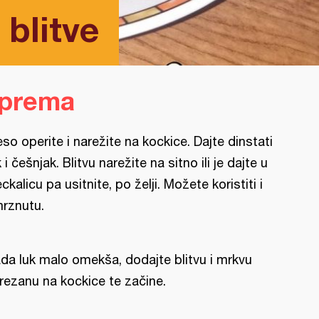
blitve
iprema
so operite i narežite na kockice. Dajte dinstati
k i češnjak. Blitvu narežite na sitno ili je dajte u
eckalicu pa usitnite, po želji. Možete koristiti i
rznutu.
da luk malo omekša, dodajte blitvu i mrkvu
rezanu na kockice te začine.