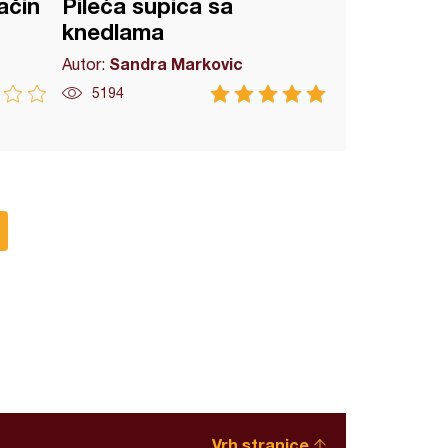
ačin
Pileća supica sa
knedlama
Sandra Markovic
Autor:
5194
Vrh stranice