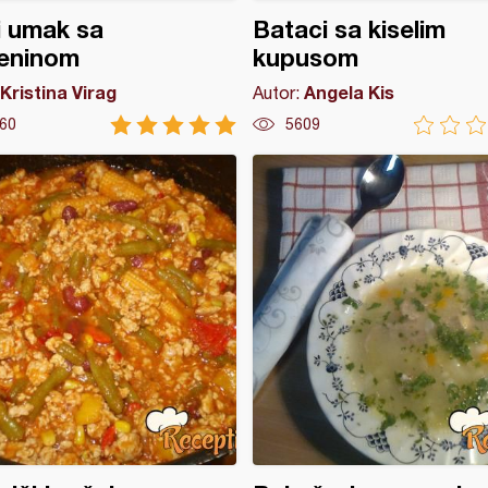
i umak sa
Bataci sa kiselim
teninom
kupusom
Kristina Virag
Angela Kis
Autor:
60
5609