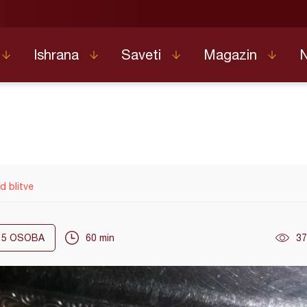
Ishrana
Saveti
Magazin
d blitve
5
OSOBA
60 min
37