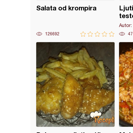
Salata od krompira
Ljut
tes
Autor:
126692
47
a supica sa knedlama