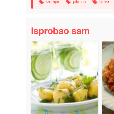
krompir
piletina
blitva
Isprobao sam
ello užitak