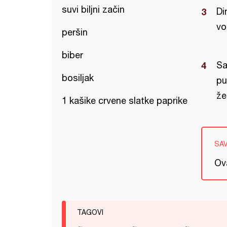
suvi biljni začin
Di
vo
peršin
biber
Sa
bosiljak
pu
žel
1 kašike crvene slatke paprike
SA
Ova
TAGOVI