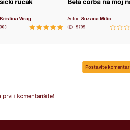
ički ručak
Bela čorba na moj n
Kristina Virag
Suzana Mitic
Autor:
003
5795
Postavite komentar
 prvi i komentarišite!