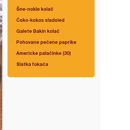
Šne-nokle kolač
Čoko-kokos sladoled
Galete Bakin kolač
Pohovane pečene paprike
Americke palačinke (30)
Slatka fokača