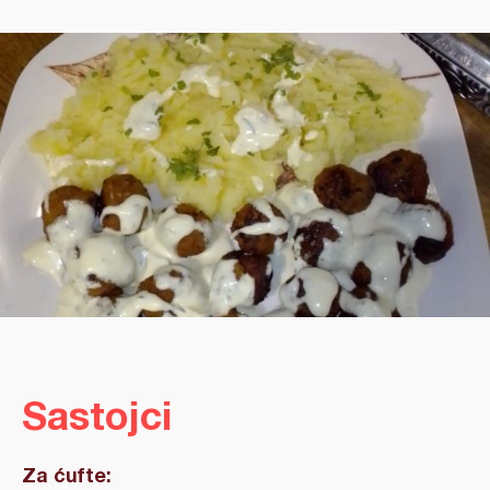
Sastojci
Za ćufte: