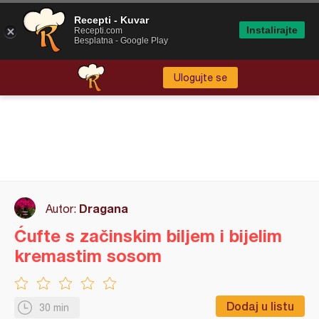
Recepti - Kuvar
Instalirajte
Recepti.com
Besplatna - Google Play
Ulogujte se
Dragana
Autor:
Ćufte s začinskim biljem i bijelim
kremastim sosom
Dodaj u listu
30 min