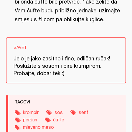
bi onda ćufte bile pretvrde. * ako želite da
Vam ćufte budu približno jednake, uzimajte
smjesu s žlicom pa oblikujte kuglice.
SAVET
Jelo je jako zasitno i fino, odličan ručak!
Poslužite s sosom i pire krumpirom.
Probajte, dobar tek :)
TAGOVI
krompir
sos
senf
peršun
ćufte
mleveno meso