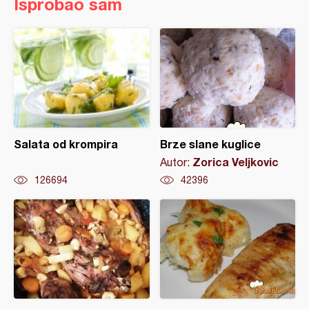
Isprobao sam
Salata od krompira
Brze slane kuglice
Zorica Veljkovic
Autor:
126694
42396