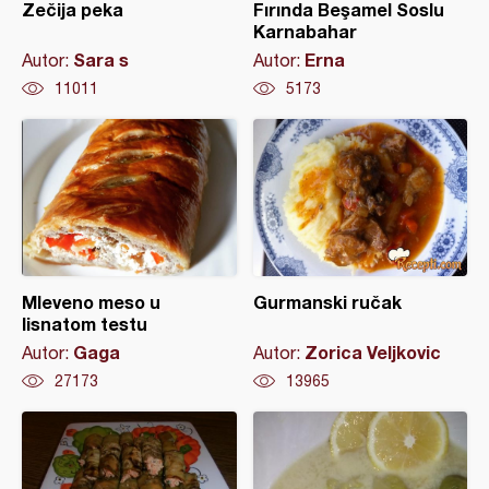
Zečija peka
Fırında Beşamel Soslu
Karnabahar
Sara s
Erna
Autor:
Autor:
11011
5173
Mleveno meso u
Gurmanski ručak
lisnatom testu
Gaga
Zorica Veljkovic
Autor:
Autor:
27173
13965