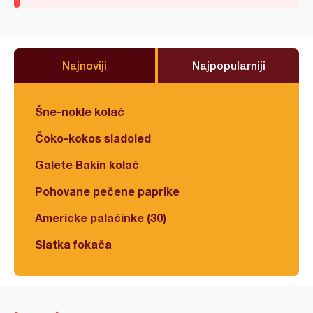
Najnoviji
Najpopularniji
Šne-nokle kolač
Čoko-kokos sladoled
Galete Bakin kolač
Pohovane pečene paprike
Americke palačinke (30)
Slatka fokača