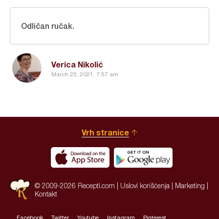
Odličan ručak.
Verica Nikolić
March 25, 2021, 7:57 am
Vrh stranice
© 2009-2026 Recepti.com |
Uslovi korišćenja
|
Marketing
|
Kontakt
Facebook
Twitter
Youtube
Instagram
Pinterest