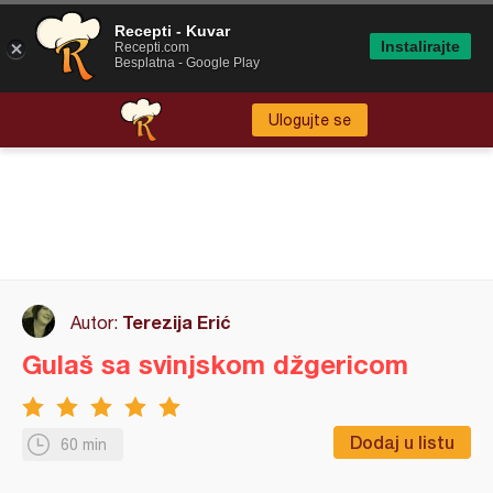
Recepti - Kuvar
Instalirajte
Recepti.com
Besplatna - Google Play
Ulogujte se
Terezija Erić
Autor:
Gulaš sa svinjskom džgericom
Dodaj u listu
60 min