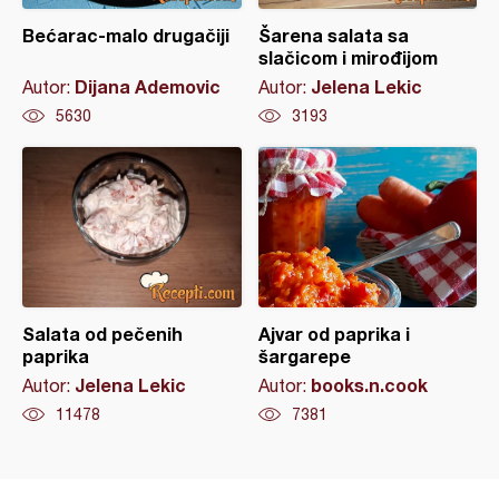
Bećarac-malo drugačiji
Šarena salata sa
slačicom i mirođijom
Dijana Ademovic
Jelena Lekic
Autor:
Autor:
5630
3193
Salata od pečenih
Ajvar od paprika i
paprika
šargarepe
Jelena Lekic
books.n.cook
Autor:
Autor:
11478
7381