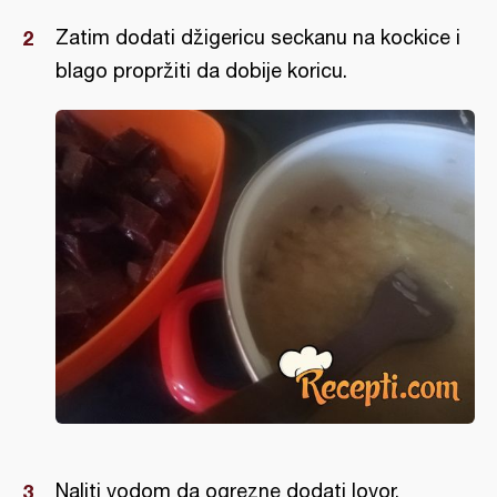
Zatim dodati džigericu seckanu na kockice i
blago propržiti da dobije koricu.
Naliti vodom da ogrezne dodati lovor,