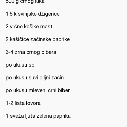
500 g crnog luka
1,5 k svinjske džigerice
2 vršne kašike masti
2 kašičice začinske paprike
3-4 zrna crnog bibera
po ukusu so
po ukusu suvi biljni začin
po ukusu mleveni crni biber
1-2 lista lovora
1 sveža ljuta zelena paprika