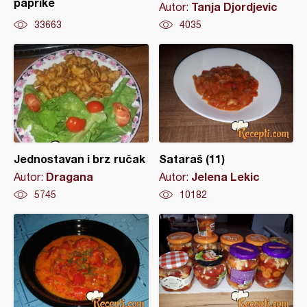
paprike
Tanja Djordjevic
Autor:
33663
4035
Jednostavan i brz ručak
Sataraš (11)
Dragana
Jelena Lekic
Autor:
Autor:
5745
10182