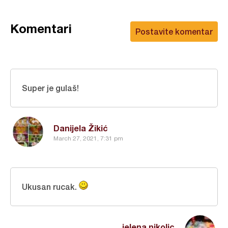
Komentari
Postavite komentar
Super je gulaš!
Danijela Žikić
March 27, 2021, 7:31 pm
Ukusan rucak.
jelena nikolic