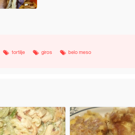
tortilje
giros
belo meso