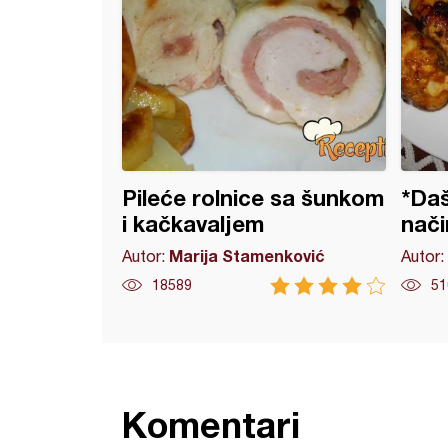
Pileće rolnice sa šunkom
*Daš
i kačkavaljem
način
Marija Stamenković
Autor:
Autor:
18589
51
Komentari