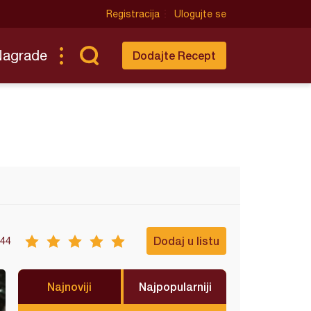
Registracija
Ulogujte se
Nagrade
Dodajte Recept
Dodaj u listu
44
Najnoviji
Najpopularniji