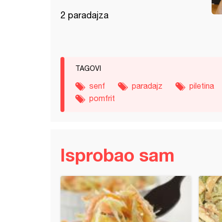
2 paradajza
TAGOVI
senf
paradajz
piletina
pomfrit
Isprobao sam
 namaz (2)