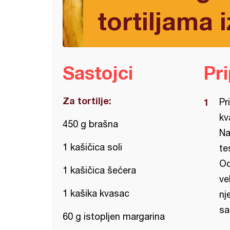
tortiljama i
Sastojci
Pr
Za tortilje:
Pr
kv
450 g brašna
Na
1 kašičica soli
te
Od
1 kašičica šećera
ve
1 kašika kvasac
nj
sa
60 g istopljen margarina