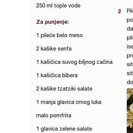
250 ml tople vode
Pi
po
Za punjenje:
da
1 pileće belo meso
pi
is
2 kašike senfa
pr
1 kašičica suvog biljnog začina
si
si
1 kašičica bibera
do
2 kašike tzatziki salate
1 manja glavica crnog luka
malo pomfrita
1 glavica zelene salate