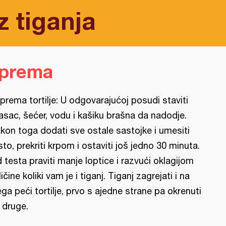
z tiganja
iprema
iprema tortilje: U odgovarajućoj posudi staviti
asac, šećer, vodu i kašiku brašna da nadodje.
kon toga dodati sve ostale sastojke i umesiti
sto, prekriti krpom i ostaviti još jedno 30 minuta.
 testa praviti manje loptice i razvući oklagijom
ličine koliki vam je i tiganj. Tiganj zagrejati i na
ega peći tortilje, prvo s ajedne strane pa okrenuti
 druge.