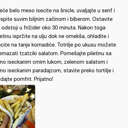
leće belo meso isecite na šnicle, uvaljajte u senf i
spite suvim biljnim začinom i biberom. Ostavite
 odstoji u frižider oko 30 minuta. Nakon toga
letinu ispržite na ulju dok ne omekša, ohladite i
ecite na tanje komadiće. Totrilje po ukusu možete
emazati tzatziki salatom. Pomešajte piletinu sa
tno iseckanim crnim lukom, zelenom salatom i
tno iseckanim paradajzom, stavite preko tortilje i
dajte pomfrit. Prijatno!