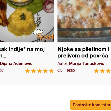
ak Indije* na moj
Njoke sa piletinom i
...
prelivom od povrća
Dijana Ademovic
Marija Tanasković
Autor:
07
19860
Postavite komentar