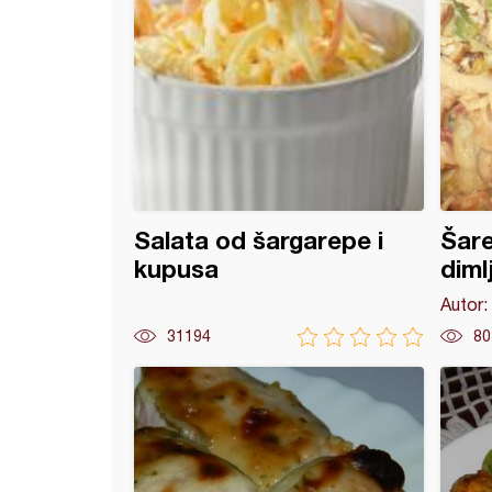
Salata od šargarepe i
Šare
kupusa
diml
Autor:
31194
80
iletina