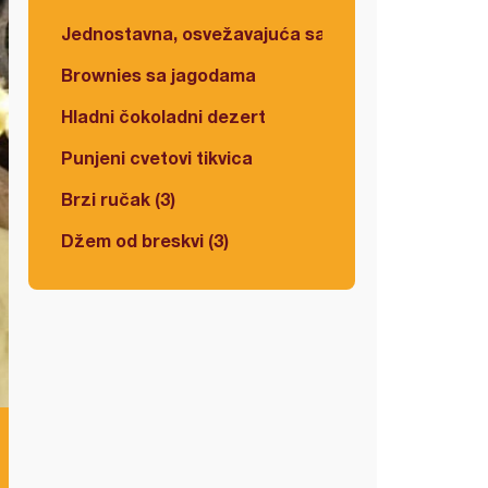
Jednostavna, osvežavajuća salata
Brownies sa jagodama
Hladni čokoladni dezert
Punjeni cvetovi tikvica
Brzi ručak (3)
Džem od breskvi (3)