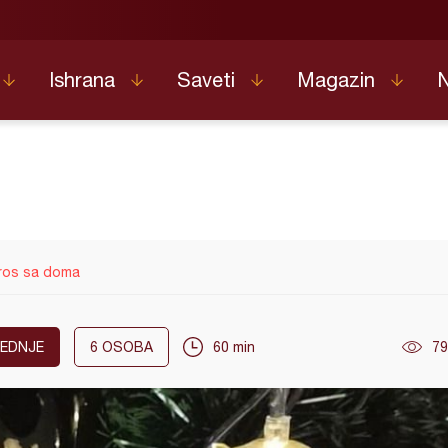
Ishrana
Saveti
Magazin
ros sa doma
EDNJE
6
OSOBA
60 min
79