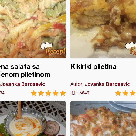
na salata sa
Kikiriki piletina
jenom piletinom
Jovanka Barosevic
Jovanka Barosevic
Autor:
34
5649