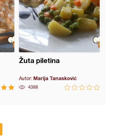
Žuta piletina
Marija Tanasković
Autor:
4388