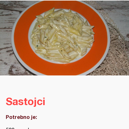
Sastojci
Potrebno je: