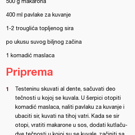
500 g makarona
400 ml pavlake za kuvanje
1-2 trouglića topljenog sira
po ukusu suvog biljnog začina
1 komadić maslaca
Priprema
Testeninu skuvati al dente, sačuvati deo
tečnosti u kojoj se kuvala. U šerpici otopiti
komadić maslaca, naliti pavlaku za kuvanje i
ubaciti sir, kuvati na tihoj vatri. Kada se sir
otopi, vratiti makarone u sos, dodati kutlaču-
dve tečnosti u kojoj su se kuvale, začiniti sa