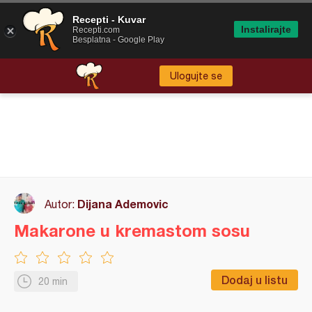
Recepti - Kuvar
Instalirajte
Recepti.com
Besplatna - Google Play
Ulogujte se
Dijana Ademovic
Autor:
Makarone u kremastom sosu
Dodaj u listu
20 min