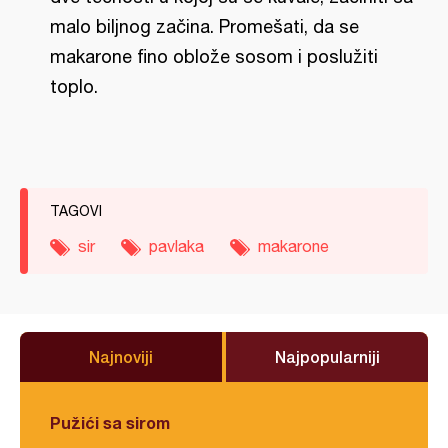
malo biljnog začina. Promešati, da se
makarone fino oblože sosom i poslužiti
toplo.
TAGOVI
sir
pavlaka
makarone
Najnoviji
Najpopularniji
Pužići sa sirom