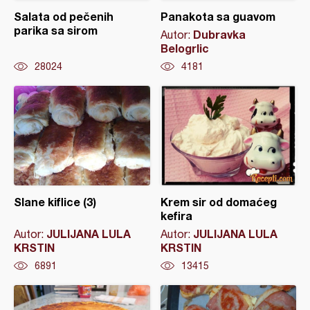
Salata od pečenih
Panakota sa guavom
parika sa sirom
Dubravka
Autor:
Belogrlic
28024
4181
Slane kiflice (3)
Krem sir od domaćeg
kefira
JULIJANA LULA
JULIJANA LULA
Autor:
Autor:
KRSTIN
KRSTIN
6891
13415