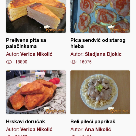
Prelivena pita sa
Pica sendvič od starog
palačinkama
hleba
Verica Nikolić
Sladjana Djokic
Autor:
Autor:
18890
16076
Hrskavi doručak
Beli pileći paprikaš
Verica Nikolić
Ana Nikolić
Autor:
Autor: