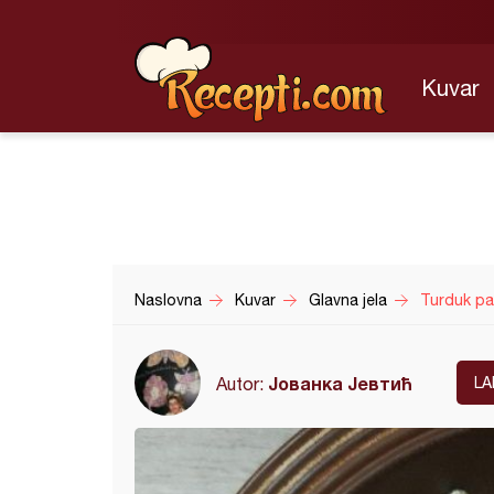
Kuvar
Naslovna
Kuvar
Glavna jela
Turduk pa
Јованка Јевтић
Autor:
LA