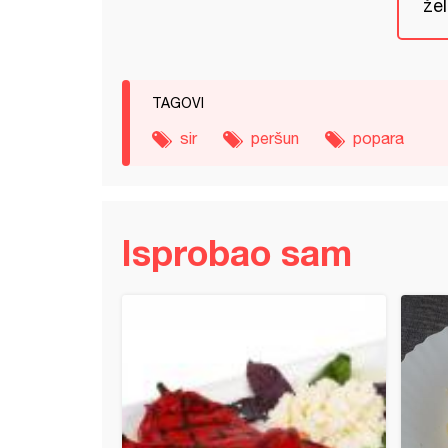
žel
TAGOVI
sir
peršun
popara
Isprobao sam
 sa kefirom i sirom