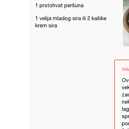
1 prstohvat peršuna
1 velija mladog sira ili 2 kašike
krem sira
SA
Ovo
vek
za
ne
la
spr
pom