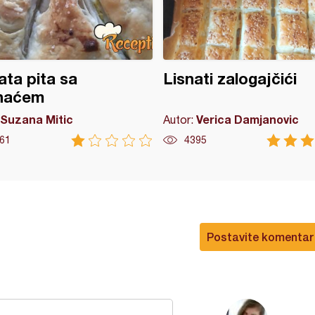
ata pita sa
Lisnati zalogajčići
naćem
Suzana Mitic
Verica Damjanovic
Autor:
61
4395
Postavite komentar