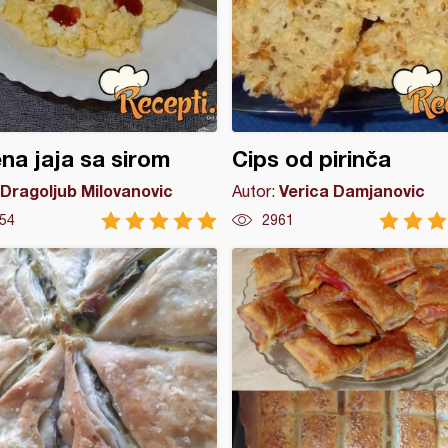
na jaja sa sirom
Cips od pirinča
Dragoljub Milovanovic
Verica Damjanovic
Autor:
54
2961