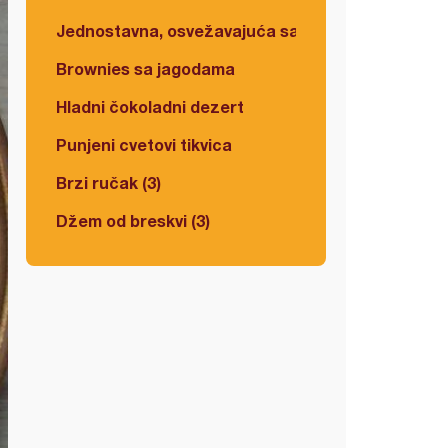
Jednostavna, osvežavajuća salata
Brownies sa jagodama
Hladni čokoladni dezert
Punjeni cvetovi tikvica
Brzi ručak (3)
Džem od breskvi (3)