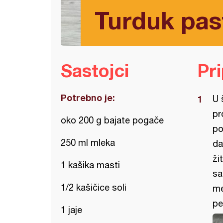
Turduk pas
Sastojci
Pr
Potrebno je:
U 
pr
oko 200 g bajate pogače
po
250 ml mleka
da
ži
1 kašika masti
sa
1/2 kašičice soli
me
pe
1 jaje