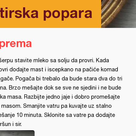
tirska popara
iprema
šerpu stavite mleko sa solju da provri. Kada
ovri dodajte mast i iscepkano na pačiće komad
gače. Pogača bi trebalo da bude stara dva do tri
na. Brzo mešajte dok se sve ne sjedini i ne bude
tka masa. Razbijte jedno jaje i dobro promešajte
 masom. Smanjite vatru pa kuvajte uz stalno
šanje 10 minuta. Sklonite sa vatre pa dodajte
ršun i sir.