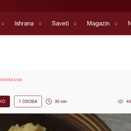
Ishrana
Saveti
Magazin
stirska pop
KO
1
OSOBA
30 min
44