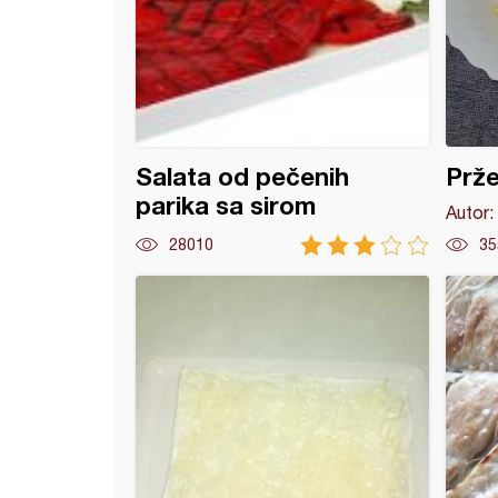
Salata od pečenih
Prže
parika sa sirom
Autor:
28010
35
 kiflice