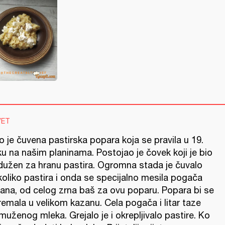
VET
 je čuvena pastirska popara koja se pravila u 19.
u na našim planinama. Postojao je čovek koji je bio
dužen za hranu pastira. Ogromna stada je čuvalo
koliko pastira i onda se specijalno mesila pogača
gana, od celog zrna baš za ovu poparu. Popara bi se
emala u velikom kazanu. Cela pogača i litar taze
uženog mleka. Grejalo je i okrepljivalo pastire. Ko