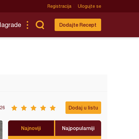
Registracija
Ulogujte se
Nagrade
Dodajte Recept
Dodaj u listu
26
Najnoviji
Najpopularniji