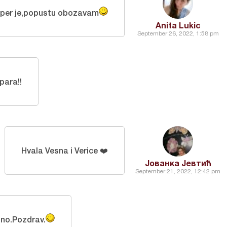
per je,popustu obozavam
Anita Lukic
September 26, 2022, 1:58 pm
para!!
Hvala Vesna i Verice ❤️
Јованка Јевтић
September 21, 2022, 12:42 pm
sno.Pozdrav.