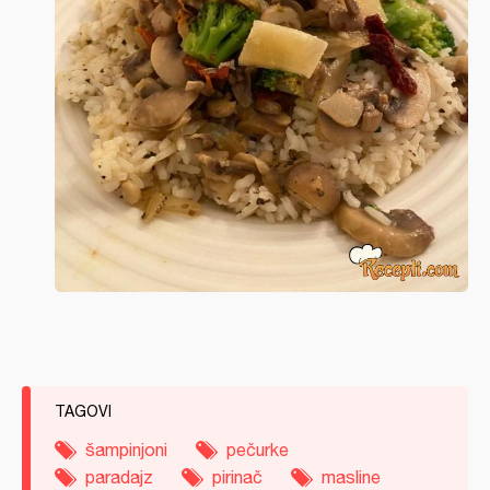
TAGOVI
šampinjoni
pečurke
paradajz
pirinač
masline