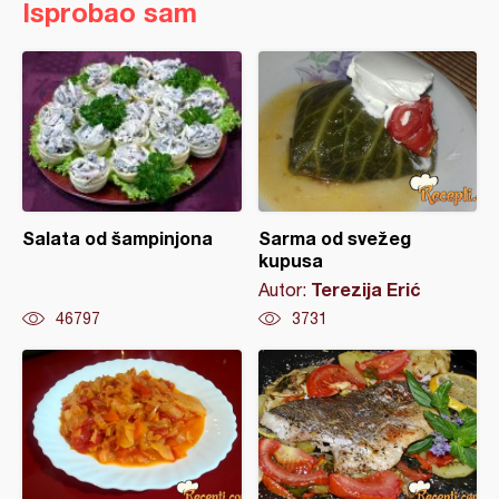
Isprobao sam
Salata od šampinjona
Sarma od svežeg
kupusa
Terezija Erić
Autor:
46797
3731