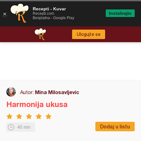
Recepti - Kuvar
Instalirajte
Recepti.com
Besplatna - Google Play
Ulogujte se
Mina Milosavljevic
Autor:
Harmonija ukusa
Dodaj u listu
40 min