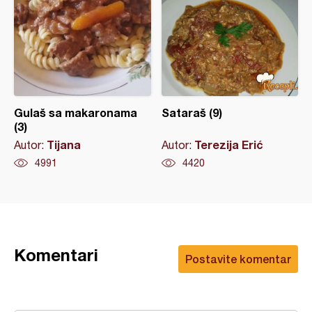
Gulaš sa makaronama
Sataraš (9)
(3)
Tijana
Terezija Erić
Autor:
Autor:
4991
4420
Komentari
Postavite komentar