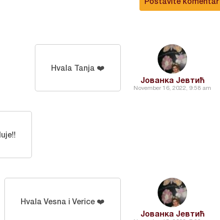
Postavite komentar
Hvala Tanja ❤️
Јованка Јевтић
November 16, 2022, 9:58 am
uje!!
Hvala Vesna i Verice ❤️
Јованка Јевтић