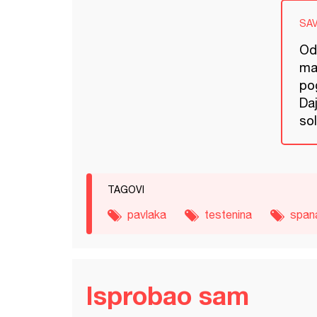
SA
Od
mal
pog
Da
sol
TAGOVI
pavlaka
testenina
span
Isprobao sam