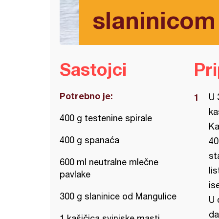
slaninicom
Sastojci
Pr
Potrebno je:
U 
ka
400 g testenine spirale
Ka
400 g spanaća
40
st
600 ml neutralne mlečne
li
pavlake
is
300 g slaninice od Mangulice
U 
da
1 kašičica svinjske masti