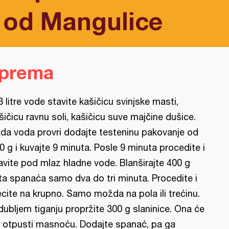
 od Mangulice
iprema
3 litre vode stavite kašičicu svinjske masti,
šičicu ravnu soli, kašičicu suve majčine dušice.
da voda provri dodajte testeninu pakovanje od
0 g i kuvajte 9 minuta. Posle 9 minuta procedite i
avite pod mlaz hladne vode. Blanširajte 400 g
sta spanaća samo dva do tri minuta. Procedite i
ecite na krupno. Samo možda na pola ili trećinu.
dubljem tiganju propržite 300 g slaninice. Ona će
 otpusti masnoću. Dodajte spanać, pa ga