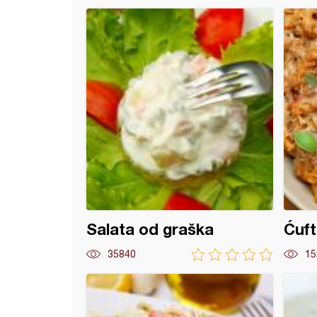
ti bolonjeze
Salata od graška
Ćuf
35840
15
 špagete