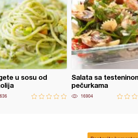
ete u sosu od
Salata sa testeninom
olija
pečurkama
636
16904