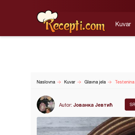
Kuvar
Naslovna
Kuvar
Glavna jela
Testenina
Јованка Јевтић
Autor:
SR