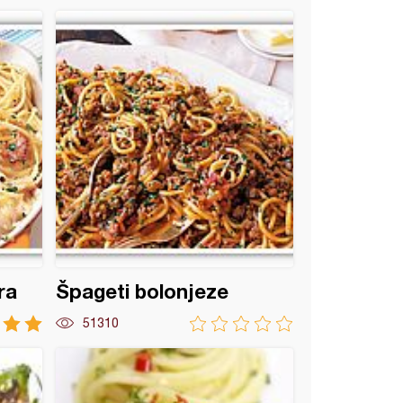
ra
Špageti bolonjeze
51310