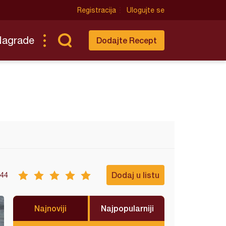
Registracija
Ulogujte se
Nagrade
Dodajte Recept
Dodaj u listu
44
Najnoviji
Najpopularniji