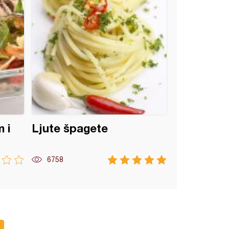
 i
Ljute špagete
6758