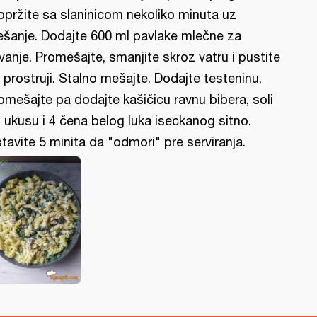
opržite sa slaninicom nekoliko minuta uz
šanje. Dodajte 600 ml pavlake mlečne za
vanje. Promešajte, smanjite skroz vatru i pustite
 prostruji. Stalno mešajte. Dodajte testeninu,
omešajte pa dodajte kašičicu ravnu bibera, soli
 ukusu i 4 čena belog luka iseckanog sitno.
tavite 5 minita da "odmori" pre serviranja.