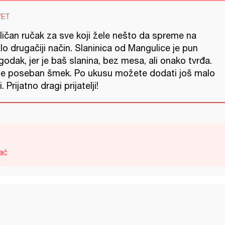
VET
ličan ručak za sve koji žele nešto da spreme na
o drugačiji način. Slaninica od Mangulice je pun
odak, jer je baš slanina, bez mesa, ali onako tvrđa.
je poseban šmek. Po ukusu možete dodati još malo
i. Prijatno dragi prijatelji!
ać