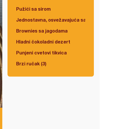
Pužići sa sirom
Jednostavna, osvežavajuća salata
Brownies sa jagodama
Hladni čokoladni dezert
Punjeni cvetovi tikvica
Brzi ručak (3)