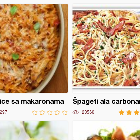
tice sa makaronama
Špageti ala carbona
297
23560