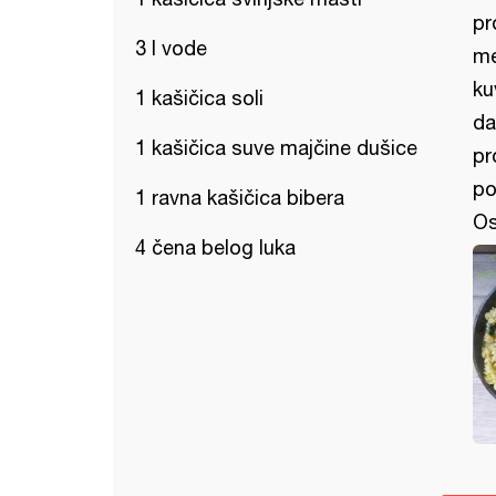
pr
3 l vode
me
ku
1 kašičica soli
da
1 kašičica suve majčine dušice
pr
po
1 ravna kašičica bibera
Os
4 čena belog luka