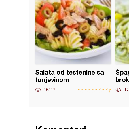
Salata od testenine sa
Špag
tunjevinom
brok
15317
17