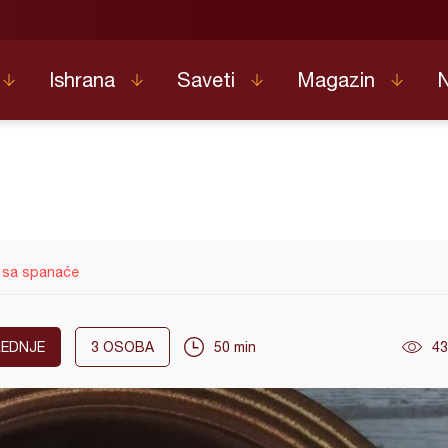
Ishrana
Saveti
Magazin
 sa spanaće
EDNJE
3
OSOBA
50 min
43