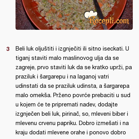
Beli luk oljuštiti i izgnječiti ili sitno iseckati. U
tiganj staviti malo maslinovog ulja da se
zagreje, prvo staviti luk da se kratko uprži, pa
praziluk i šargarepu i na laganoj vatri
udinstati da se praziluk udinsta, a šargarepa
malo omekša. Prženo povrće prebaciti u sud
u kojem će te pripremati nadev, dodajte
izgnječen beli luk, pirinač, so, mleveni biber i
mlevenu crvenu papriku. Dobro izmešati i na
kraju dodati mlevene orahe i ponovo dobro