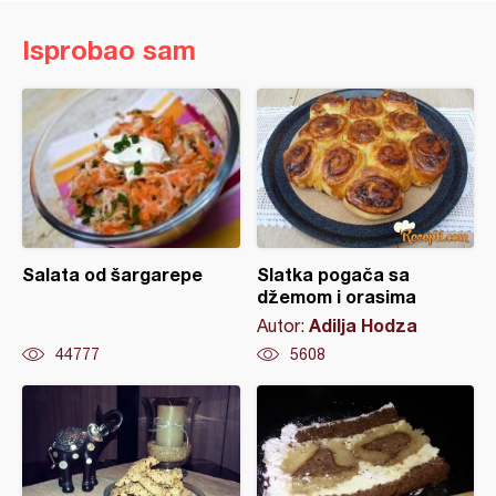
Isprobao sam
Salata od šargarepe
Slatka pogača sa
džemom i orasima
Adilja Hodza
Autor:
44777
5608