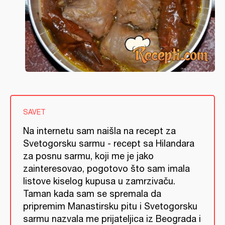
SAVET
Na internetu sam naišla na recept za
Svetogorsku sarmu - recept sa Hilandara
za posnu sarmu, koji me je jako
zainteresovao, pogotovo što sam imala
listove kiselog kupusa u zamrzivaču.
Taman kada sam se spremala da
pripremim Manastirsku pitu i Svetogorsku
sarmu nazvala me prijateljica iz Beograda i