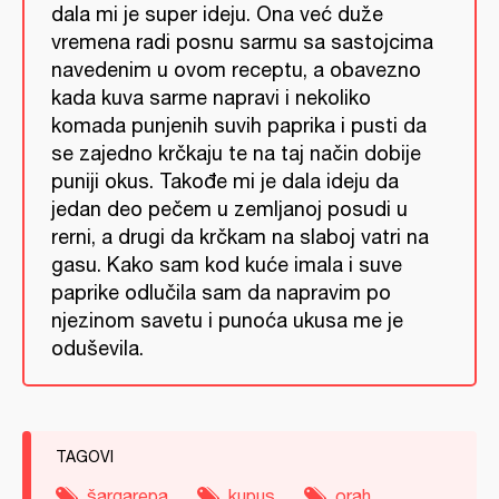
dala mi je super ideju. Ona već duže
vremena radi posnu sarmu sa sastojcima
navedenim u ovom receptu, a obavezno
kada kuva sarme napravi i nekoliko
komada punjenih suvih paprika i pusti da
se zajedno krčkaju te na taj način dobije
puniji okus. Takođe mi je dala ideju da
jedan deo pečem u zemljanoj posudi u
rerni, a drugi da krčkam na slaboj vatri na
gasu. Kako sam kod kuće imala i suve
paprike odlučila sam da napravim po
njezinom savetu i punoća ukusa me je
oduševila.
TAGOVI
šargarepa
kupus
orah