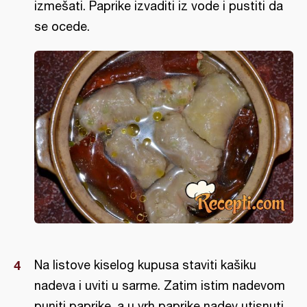
izmešati. Paprike izvaditi iz vode i pustiti da
se ocede.
Na listove kiselog kupusa staviti kašiku
nadeva i uviti u sarme. Zatim istim nadevom
puniti paprike, a u vrh paprike nadev utisnuti