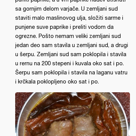
sa gornjim delom varjače. U zemljani sud
staviti malo maslinovog ulja, složiti sarme i
punjene suve paprike i preliti vodom da
ogrezne. Pošto nemam veliki zemljani sud
jedan deo sam stavila u zemljani sud, a drugi
u šerpu. Zemljani sud sam poklopila i stavila
u rernu na 200 stepeni i kuvala oko sat i po.
Šerpu sam poklopila i stavila na laganu vatru
i krčkala poklopljeno oko sat i po.