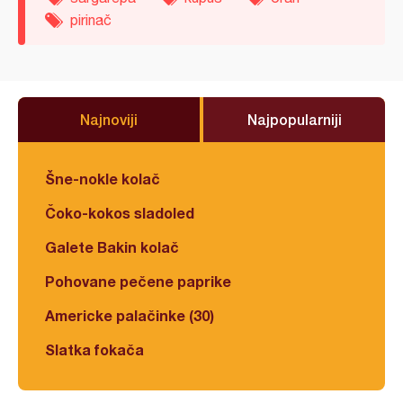
pirinač
Najnoviji
Najpopularniji
Šne-nokle kolač
Čoko-kokos sladoled
Galete Bakin kolač
Pohovane pečene paprike
Americke palačinke (30)
Slatka fokača