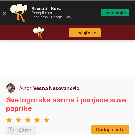
Recepti - Kuvar
Instalirajte
Recepti.com
Besplatna - Google Play
Ulogujte se
Vesna Nesovanovic
Autor:
Svetogorska sarma i punjene suve
paprike
Dodaj u listu
120 min