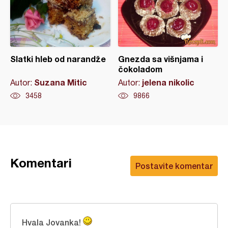
Slatki hleb od narandže
Gnezda sa višnjama i
čokoladom
Suzana Mitic
jelena nikolic
Autor:
Autor:
3458
9866
Komentari
Postavite komentar
Hvala Jovanka!