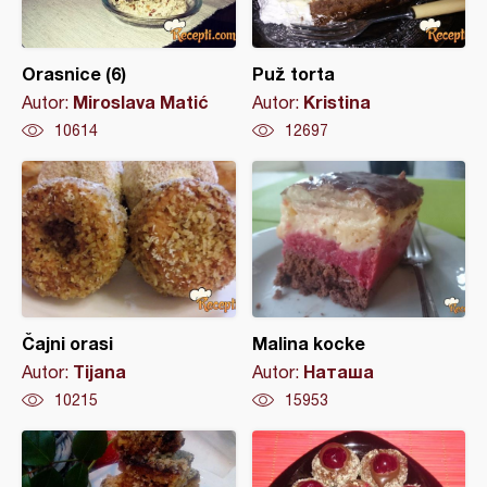
Orasnice (6)
Puž torta
Miroslava Matić
Kristina
Autor:
Autor:
10614
12697
Čajni orasi
Malina kocke
Tijana
Наташа
Autor:
Autor:
10215
15953