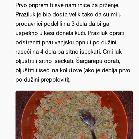
Prvo pripremiti sve namirnice za prženje.
Praziluk je bio dosta velik tako da su mi u
prodavnici podelili na 3 dela da bi ga
uspešno u kesi donela kući. Praziluk oprati,
odstraniti prvu vanjsku opnu i po dužini
raseći na 4 dela pa sitno iseckati. Crni luk
oljuštiti i sitno iseckati. Šargarepu oprati,
oljuštiti i iseći na kolutove (ako je deblja prvo
po dužini prepoloviti).