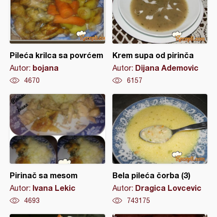
Pileća krilca sa povrćem
Krem supa od pirinča
bojana
Dijana Ademovic
Autor:
Autor:
4670
6157
Pirinač sa mesom
Bela pileća čorba (3)
Ivana Lekic
Dragica Lovcevic
Autor:
Autor:
4693
743175