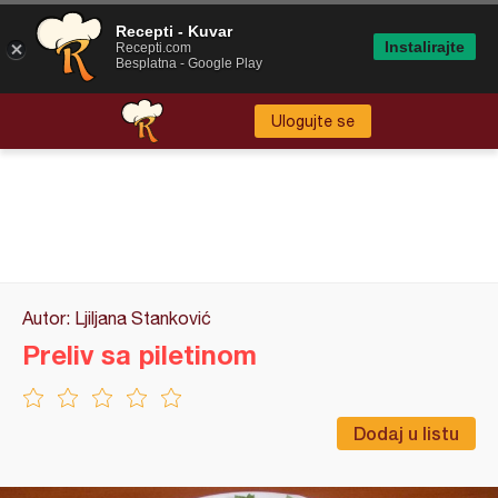
Recepti - Kuvar
Instalirajte
Recepti.com
Besplatna - Google Play
Ulogujte se
Autor: Ljiljana Stanković
Preliv sa piletinom
Dodaj u listu