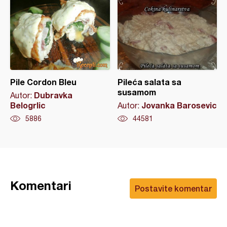
Pile Cordon Bleu
Pileća salata sa
susamom
Dubravka
Autor:
Belogrlic
Jovanka Barosevic
Autor:
5886
44581
Komentari
Postavite komentar