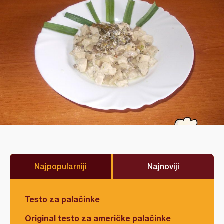
Najpopularniji
Najnoviji
Testo za palačinke
Original testo za američke palačinke