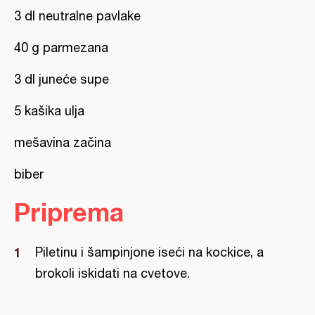
3 dl neutralne pavlake
40 g parmezana
3 dl juneće supe
5 kašika ulja
mešavina začina
biber
Priprema
Piletinu i šampinjone iseći na kockice, a
brokoli iskidati na cvetove.