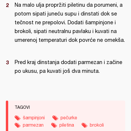
Na malo ulja propržiti piletinu da porumeni, a
potom sipati juneću supu i dinstati dok se
tečnost ne prepolovi. Dodati šampinjone i
brokoli, sipati neutralnu pavlaku i kuvati na
umerenoj temperaturi dok povrće ne omekša.
Pred kraj dinstanja dodati parmezan i začine
po ukusu, pa kuvati još dva minuta.
TAGOVI
šampinjoni
pečurke
parmezan
piletina
brokoli