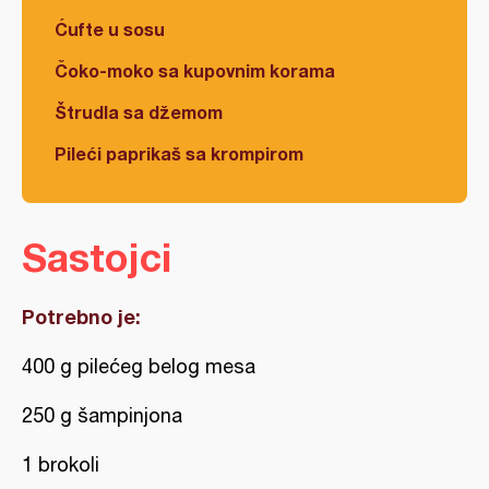
Ćufte u sosu
Čoko-moko sa kupovnim korama
Štrudla sa džemom
Pileći paprikaš sa krompirom
Sastojci
Potrebno je:
400 g pilećeg belog mesa
250 g šampinjona
1 brokoli